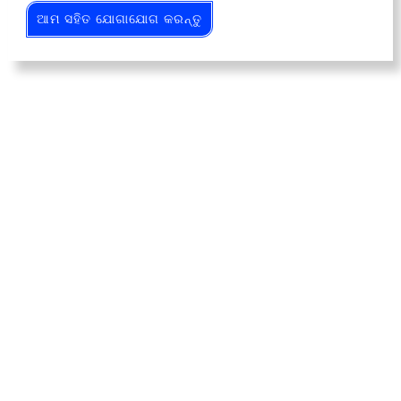
ଆମ ସହିତ ଯୋଗାଯୋଗ କରନ୍ତୁ