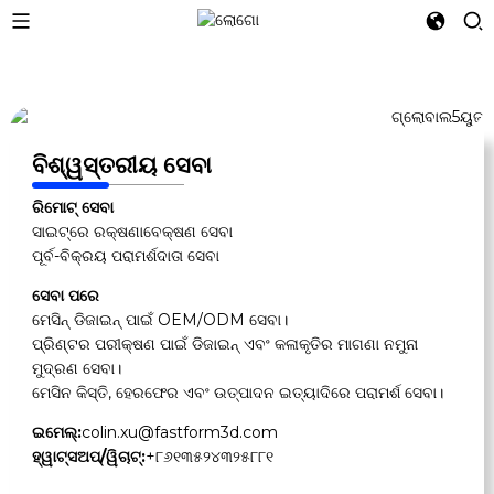
ବିଶ୍ୱସ୍ତରୀୟ ସେବା
ରିମୋଟ୍ ସେବା
ସାଇଟ୍‌ରେ ରକ୍ଷଣାବେକ୍ଷଣ ସେବା
ପୂର୍ବ-ବିକ୍ରୟ ପରାମର୍ଶଦାତା ସେବା
ସେବା ପରେ
ମେସିନ୍ ଡିଜାଇନ୍ ପାଇଁ OEM/ODM ସେବା।
ପ୍ରିଣ୍ଟର ପରୀକ୍ଷଣ ପାଇଁ ଡିଜାଇନ୍ ଏବଂ କଳାକୃତିର ମାଗଣା ନମୁନା
ମୁଦ୍ରଣ ସେବା।
ମେସିନ କିସ୍ତି, ହେରଫେର ଏବଂ ଉତ୍ପାଦନ ଇତ୍ୟାଦିରେ ପରାମର୍ଶ ସେବା।
ଇମେଲ୍:
colin.xu@fastform3d.com
ହ୍ୱାଟ୍ସଅପ୍/ୱିଚାଟ୍:
+୮୬୧୩୫୨୪୩୨୫୮୮୧