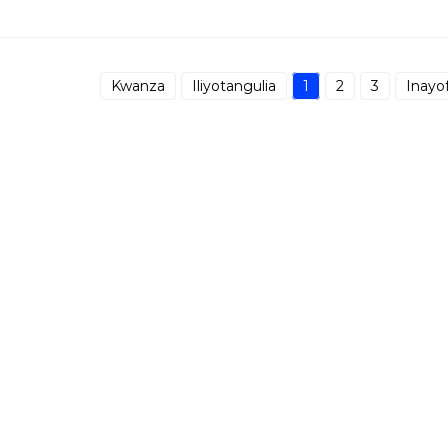
Kwanza
Iliyotangulia
1
2
3
Inayo
a
Suluhisho
Usaidizi
H1
Meno
Usaidizi wa Programu
X1
Uchoraji wa Viwanda
Kituo cha Kupakua