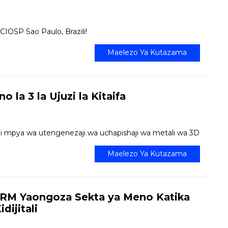
OSP Sao Paulo, Brazili!
Maelezo Ya Kutazama
 la 3 la Ujuzi la Kitaifa
i mpya wa utengenezaji wa uchapishaji wa metali wa 3D
Maelezo Ya Kutazama
RM Yaongoza Sekta ya Meno Katika
dijitali