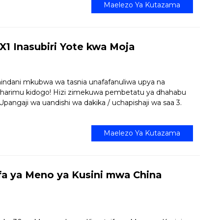
Maelezo Ya Kutazama
1 Inasubiri Yote kwa Moja
hindani mkubwa wa tasnia unafafanuliwa upya na
agharimu kidogo! Hizi zimekuwa pembetatu ya dhahabu
Upangaji wa uandishi wa dakika / uchapishaji wa saa 3.
Maelezo Ya Kutazama
fa ya Meno ya Kusini mwa China