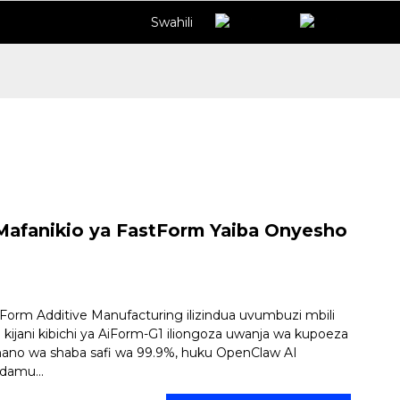
Swahili
Mafanikio ya FastForm Yaiba Onyesho
Form Additive Manufacturing ilizindua uvumbuzi mbili
 kijani kibichi ya AiForm-G1 iliongoza uwanja wa kupoeza
no wa shaba safi wa 99.9%, huku OpenClaw AI
damu...