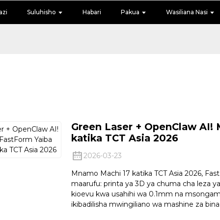
azi
Suluhisho
Habari
Pakua
Wasiliana Nasi
Green Laser + OpenClaw AI! 
katika TCT Asia 2026
2026-03-23
Mnamo Machi 17 katika TCT Asia 2026, Fast
maarufu: printa ya 3D ya chuma cha leza ya
kioevu kwa usahihi wa 0.1mm na msongama
ikibadilisha mwingiliano wa mashine za bina