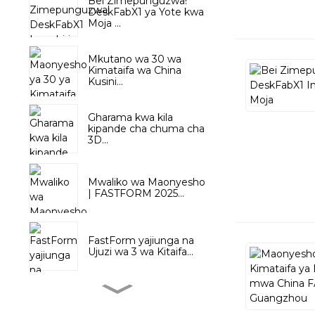
Bei Zimepunguzwa!
DeskFabX1 ya Yote kwa
Moja ...
Mkutano wa 30 wa
Kimataifa wa China
Kusini...
Gharama kwa kila
kipande cha chuma cha
3D...
Mwaliko wa Maonyesho
| FASTFORM 2025...
FastForm yajiunga na
Ujuzi wa 3 wa Kitaifa...
TIDC Thailand 2024:
FASTFORM