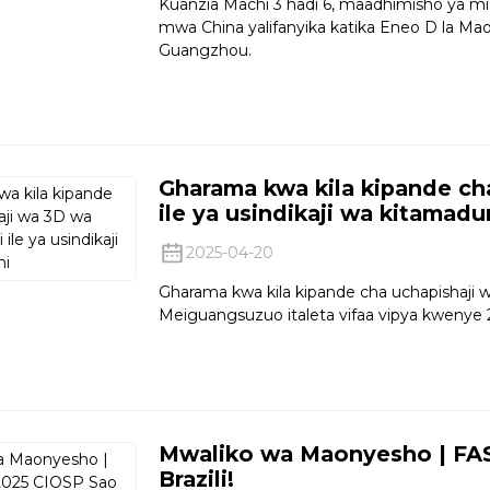
Kuanzia Machi 3 hadi 6, maadhimisho ya m
mwa China yalifanyika katika Eneo D la Maon
Guangzhou.
Gharama kwa kila kipande ch
ile ya usindikaji wa kitamadu
2025-04-20
Gharama kwa kila kipande cha uchapishaji wa
Meiguangsuzuo italeta vifaa vipya kwenye
Mwaliko wa Maonyesho | FA
Brazili!