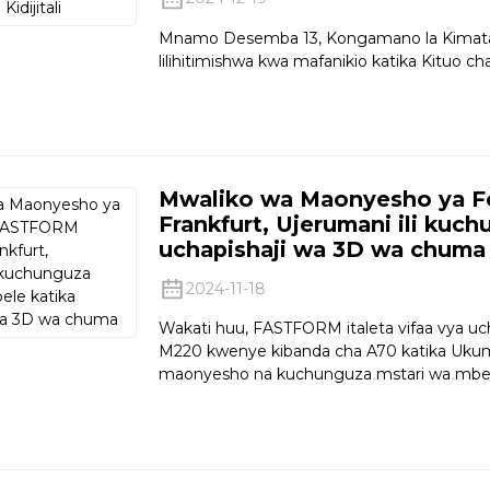
Mnamo Desemba 13, Kongamano la Kimataif
lilihitimishwa kwa mafanikio katika Kituo c
Mwaliko wa Maonyesho ya 
Frankfurt, Ujerumani ili kuc
uchapishaji wa 3D wa chuma
2024-11-18
Wakati huu, FASTFORM italeta vifaa vya u
M220 kwenye kibanda cha A70 katika Ukumb
maonyesho na kuchunguza mstari wa mbele