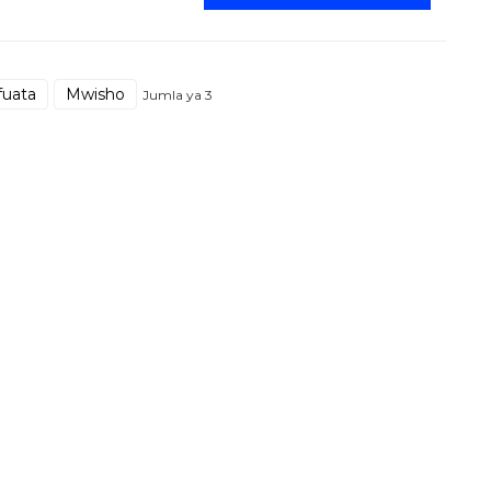
fuata
Mwisho
Jumla ya 3
Rasilimali
Kuhusu sisi
Aina za TCT
Utangulizi wa Kampuni
Habari za Kampuni
Vyeti