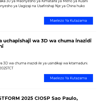
iaka 30 ya Maonyesho ya Kimataifa ya Meno ya Kusini
yesho ya Uagizaji na Usafirishaji Nje ya China huko
Maelezo Ya Kutazama
a uchapishaji wa 3D wa chuma inazidi
ni
 3D wa chuma inazidi ile ya usindikaji wa kitamaduni.
 2025TCT
Maelezo Ya Kutazama
STFORM 2025 CIOSP Sao Paulo,