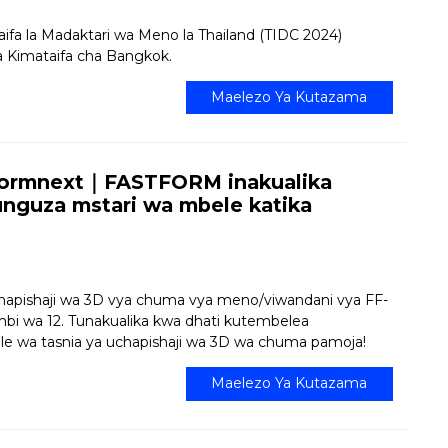
a la Madaktari wa Meno la Thailand (TIDC 2024)
ha Kimataifa cha Bangkok.
Maelezo Ya Kutazama
Formnext｜FASTFORM inakualika
hunguza mstari wa mbele katika
chapishaji wa 3D vya chuma vya meno/viwandani vya FF-
i wa 12. Tunakualika kwa dhati kutembelea
 wa tasnia ya uchapishaji wa 3D wa chuma pamoja!
Maelezo Ya Kutazama