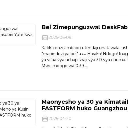
Bei Zimepunguzwa! DeskFabX
2025-06-09
Katika enzi ambapo utendaji unatawala, us
"mapinduzi ya bei" ↓↓↓ Haraka! Ndogo! In
ya vifaa vya uchapishaji vya 3D vya chuma. 
Mwili mdogo wa 0.39 ...
Maonyesho ya 30 ya Kimatai
FASTFORM huko Guangzhou
2025-04-20