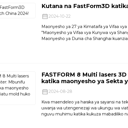
Kutana na FastForm3D katik
2024-10-22
Maonyesho ya 27 ya Kimataifa ya Vifaa vya
"Maonyesho ya Vifaa vya Kunywa vya Shang
Maonyesho ya Dunia cha Shanghai kuanzia 
FASTFORM 8 Multi lasers 3D
katika maonyesho ya Sekta 
2024-08-28
Kwa maendeleo ya haraka ya sayansi na tekn
uwanja wa utengenezaji wa ukungu wa viatu
nguvu muhimu katika kukuza mabadiliko na u