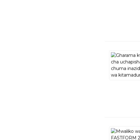
Inaongoza...
Mwaliko wa Maonyesho
ya Formnext｜
FASTFO...
Kutana na FastForm3D
katika DenTech China
2024!
FASTFORM 8 Multi leza
3D chuma Prin ...