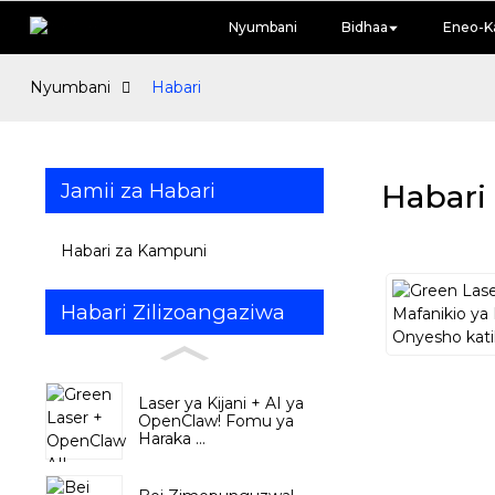
Nyumbani
Bidhaa
Eneo-K
Nyumbani
Habari
Jamii za Habari
Habari
Habari za Kampuni
Habari Zilizoangaziwa
Laser ya Kijani + AI ya
OpenClaw! Fomu ya
Haraka ...