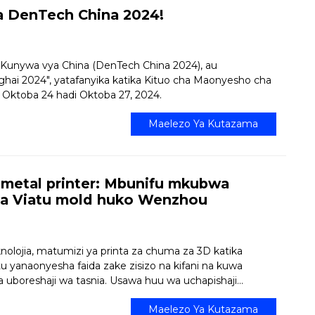
a DenTech China 2024!
 Kunywa vya China (DenTech China 2024), au
hai 2024", yatafanyika katika Kituo cha Maonyesho cha
Oktoba 24 hadi Oktoba 27, 2024.
Maelezo Ya Kutazama
 metal printer: Mbunifu mkubwa
ya Viatu mold huko Wenzhou
olojia, matumizi ya printa za chuma za 3D katika
 yanaonyesha faida zake zisizo na kifani na kuwa
boreshaji wa tasnia. Usawa huu wa uchapishaji...
Maelezo Ya Kutazama