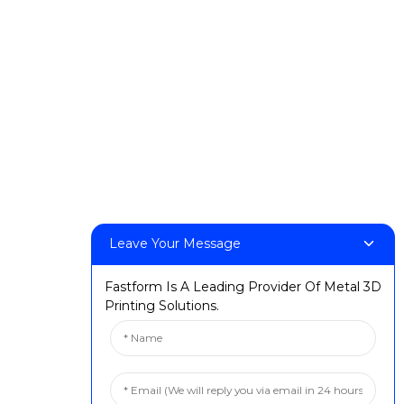
Matukio na Maonyesho
Hatua Muhimu
Leave Your Message
Fastform Is A Leading Provider Of Metal 3D
Printing Solutions.