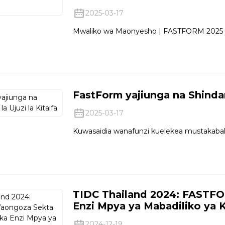
2025-03-17
Mwaliko wa Maonyesho | FASTFORM 2025 CI
FastForm yajiunga na Shindano
2025-03-17
Kuwasaidia wanafunzi kuelekea mustakabal
TIDC Thailand 2024: FASTFO
Enzi Mpya ya Mabadiliko ya Ki
2024-12-19