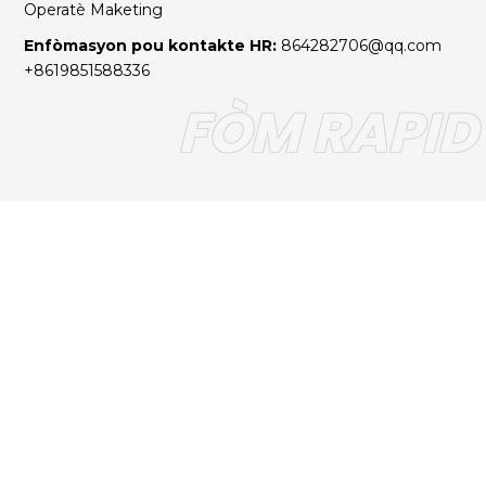
Operatè Maketing
Enfòmasyon pou kontakte HR:
864282706@qq.com
+8619851588336
FÒM RAPID