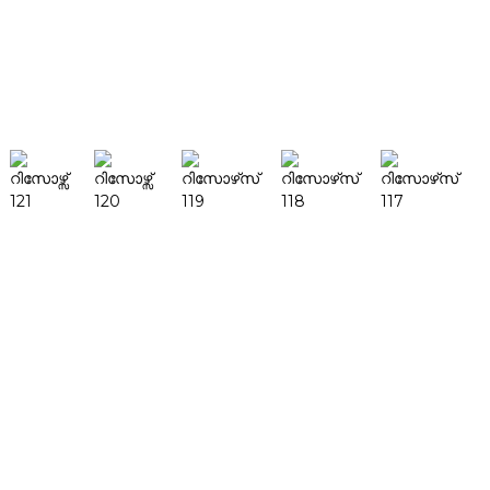
ഒരുപക്ഷേ നിങ്ങൾക്ക് ഇപ്പോഴും
അറിയണമെന്നുണ്ടാകാം
തിരയൽ
ഉൽപ്പന്നങ്ങൾ
ഡെസ്ക്ഫാബ് H1
ഡെസ്ക്ഫാബ് X1
എഫ്എഫ്-എം140എച്ച്
എഫ്എഫ്-എം140സി
എഫ്എഫ്-എം220
എഫ്എഫ്-എം300
എഫ്എഫ്-എം420