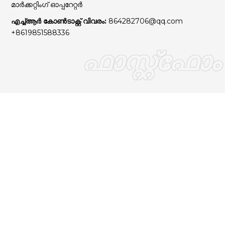
മാർക്കറ്റിംഗ് ഓപ്പറേറ്റർ
എച്ച്ആർ കോൺടാക്റ്റ് വിവരം:
864282706@qq.com
+8619851588336
ഫാസ്റ്റ്ഫോം