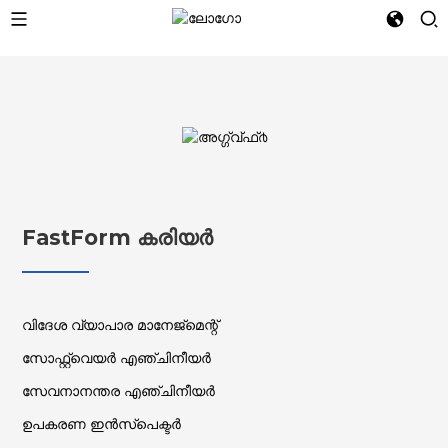
FastForm കരിയർ
വിദേശ വ്യാപാര മാനേജ്മെന്റ്
സോഫ്റ്റ്‌വെയർ എഞ്ചിനീയർ
സേവനാനന്തര എഞ്ചിനീയർ
ഉപകരണ ഇൻസ്‌പെക്ടർ