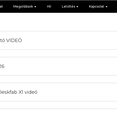
li
Megoldások
Hír
Letöltés
Kapcsolat
ató VIDEÓ
26
eskfab X1 videó