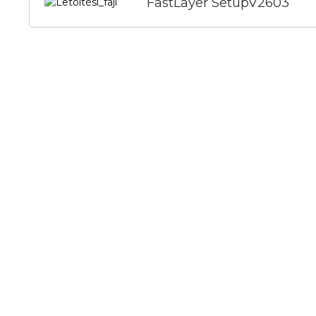
FastLayer SetupV2603