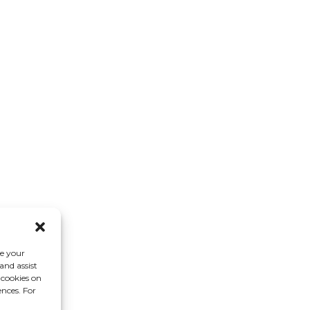
0
Repülőgépipar
0
ce your
and assist
 cookies on
ences. For