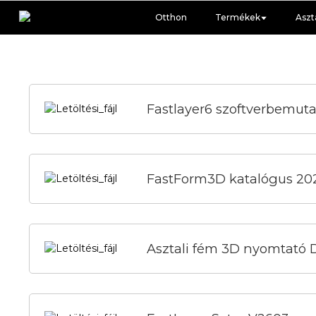
Otthon
Termékek
Aszta
Fastlayer6 szoftverbemut
FastForm3D katalógus 20
Asztali fém 3D nyomtató D