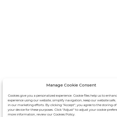
FF-M42
FF-M80
Kapcsolat
:+86 13524325881
:info@fastform3d.com
: 14. épület, Biobay Park, Weixin út
Manage Cookie Consent
9. száma, Suzhou város, Jiangsu
Cookies give you a personalized experience. Cookie files help us to enhan
tartomány, Kína
experience using our website, simplify navigation, keep our website safe, 
in our marketing efforts. By clicking "Accept", you agree to the storing of
your device for these purposes. Click "Adjust" to adjust your cookie prefer
more information, review our Cookies Policy.