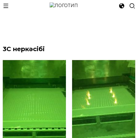
3C өнеркәсібі