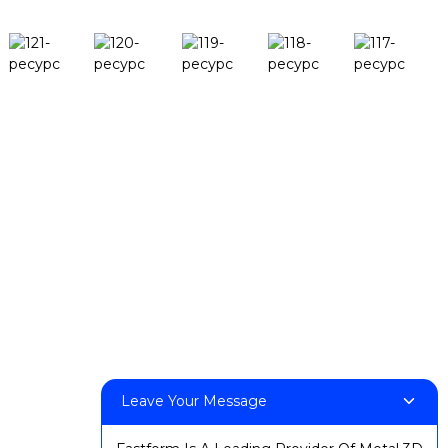
Өнімдер
DeskFab H1
DeskFab X1
FF-M140H
FF-M140C
FF-M220
FF-M300
FF-M420
FF-M800
Leave Your Message
Бізбен хабарласыңы