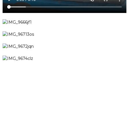
Қолдау
Бағдарламалық жасақтаманы қолдау
Жүктеу орталығы