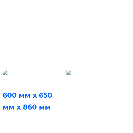
Жұмыс үстелі
(Техникалық
параметрлер)
Принтер өлшемдері
Softare жүйесі
FastForm Fast ayer
600 мм x 650
кесу бағдарламалық
мм x 860 мм
құралы және FastFab
(Ұз.к.к.б.)
басқару
бағдарламалық