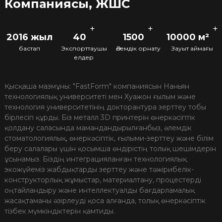
Компаниясы, ЖШС
+
+
+
2016 жыл
40
1500
10000 м²
бастап
Экспорттаушы
Әлемдік орнату
Зауыт аймағы
елдер
Қысқаша мазмұны: "FastForm" компаниясын Наньян
технологиялық университеті мен Хуажон ғылым және
технология университетінің докторантура зерттеу тобы
бірлесіп құрды. Біз металл 3D принтерін өнеркәсіптік
қолдану саласында мамандандырылғанбыз, әлемдік
стоматологиялық, өнеркәсіптік, ғылыми-зерттеу және білім
беру салалары үшін қосымша өндірістің толық шешімдерін
ұсынамыз. Біздің интеграцияланған технологиялық
экожүйеміз жабдықтарды зерттеу және тәжірибелік-
конструкторлық жұмыстар, материалтану, процестерді
оңтайландыру және интеллектуалды бағдарламалық
жасақтаманы әзірлеуді қоса алғанда, толық өнеркәсіптік
тізбек мүмкіндіктерін қамтиды.