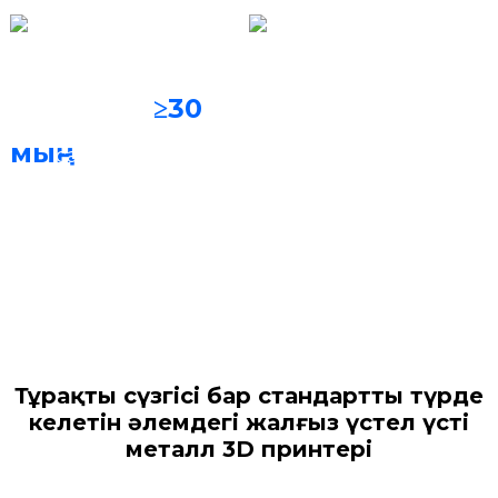
Сүзу жүйесі
Баспа материалдары
Кобальт-хром
≥30
Тұрақты сүзгі
қорытпасы, титан
мың
сағаттар
қорытпасы, таза
титан және т.б.
Тұрақты сүзгісі бар стандартты түрде
келетін әлемдегі жалғыз үстел үсті
металл 3D принтері