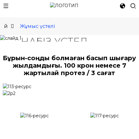
БІРДЕ
Үй
Жұмыс үстелі
TURE ЖҰМЫС ҮСТЕЛІ
НАҒЫЗ ҮСТЕЛ
ҮСТІНДЕГІ
Бұрын-соңды болмаған басып шығару
МЕТАЛЛ 3D
жылдамдығы. 100 крон немесе 7
ПРИНТЕР
жартылай протез / 3 сағат
ҚОСЫМША АҚПАРАТ
ЖӘНЕ БАҒАЛАР
ҚАЗІР САТЫП АЛ