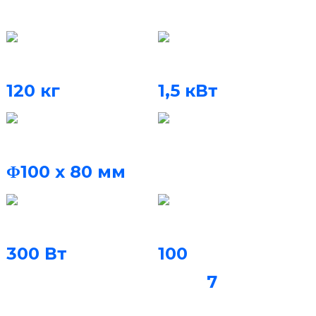
құралы
Машина салмағы
Номиналды қуат
120 кг
1,5 кВт
Құрылыс көлемі
Қорғаныш газы
Азот, аргон
Φ100 x 80 мм
Лазерлік қуат
Құрылыс жылдамдығы
300 Вт
100
тәждер
7
немесе
жартылай
протез /3 сағ