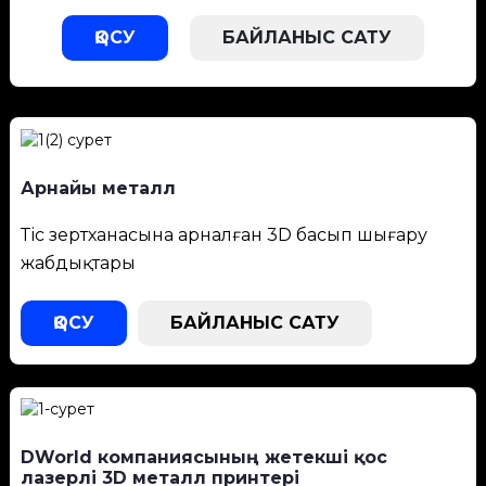
ҚОСУ
БАЙЛАНЫС САТУ
Арнайы металл
Тіс зертханасына арналған 3D басып шығару
жабдықтары
ҚОСУ
БАЙЛАНЫС САТУ
DWorld компаниясының жетекші қос
лазерлі 3D металл принтері