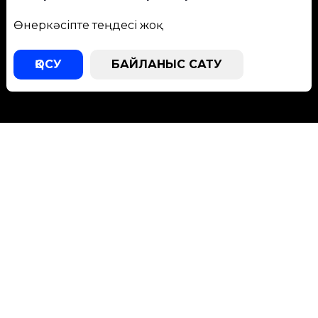
Өнеркәсіпте теңдесі жоқ
ҚОСУ
БАЙЛАНЫС САТУ
Қолдау
Бағдарламалық жасақтаманы қолдау
Жүктеу орталығы
Қызмет көрсету билеті
Қызмет көрсету орталықтары
Ресурстар
TCT түрлері
Компания жаңалықтары