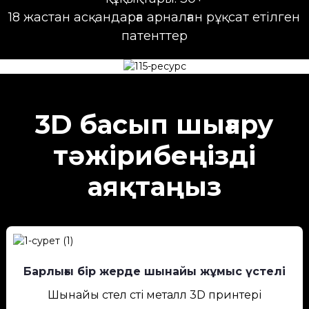
18 жастан асқандарға арналған рұқсат етілген
патенттер
3D басып шығару
тәжірибеңізді
аяқтаңыз
Барлығы бір жерде шынайы жұмыс үстелі
Шынайы үстел үсті металл 3D принтері