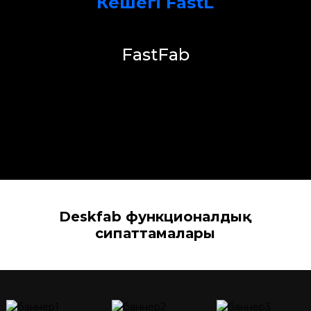
Кешегі FastL
FastFab
Deskfab функционалдық
сипаттамалары