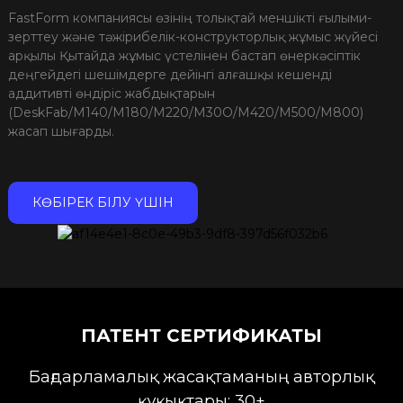
FastForm компаниясы өзінің толықтай меншікті ғылыми-
зерттеу және тәжірибелік-конструкторлық жұмыс жүйесі
арқылы Қытайда жұмыс үстелінен бастап өнеркәсіптік
деңгейдегі шешімдерге дейінгі алғашқы кешенді
аддитивті өндіріс жабдықтарын
(DeskFab/M140/M180/M220/M30O/M420/M500/M800)
жасап шығарды.
КӨБІРЕК БІЛУ ҮШІН
ПАТЕНТ СЕРТИФИКАТЫ
Бағдарламалық жасақтаманың авторлық
құқықтары: 30+