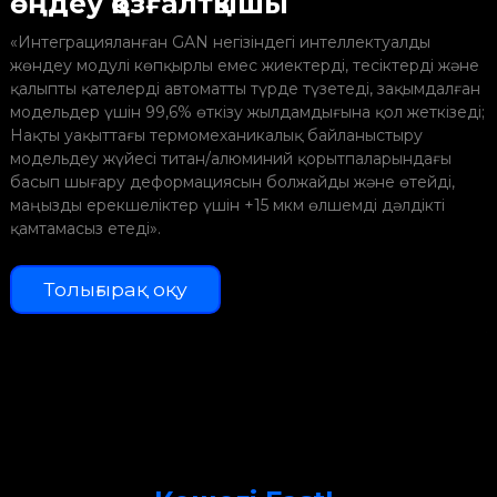
өңдеу қозғалтқышы
ш
қ
«Интеграцияланған GAN негізіндегі интеллектуалды
жөндеу модулі көпқырлы емес жиектерді, тесіктерді және
қалыпты қателерді автоматты түрде түзетеді, зақымдалған
модельдер үшін 99,6% өткізу жылдамдығына қол жеткізеді;
Нақты уақыттағы термомеханикалық байланыстыру
модельдеу жүйесі титан/алюминий қорытпаларындағы
Б
басып шығару деформациясын болжайды және өтейді,
т
маңызды ерекшеліктер үшін +15 мкм өлшемді дәлдікті
қамтамасыз етеді».
Б
Толығырақ оқу
ү
ж