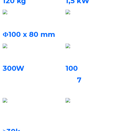
120 kg
1,5 kW
Bygningsvolumen
Beskyttelsesgas
Kvælstof, argon
Φ100 x 80 mm
Laserkraft
Byggehastighed
300W
100
kroner
7
eller
delprotese /3
timer
Filtreringssystem
Trykmaterialer
Permanent filter
Kobolt-kromlegering,
titanlegering, ren