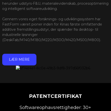
herunder udstyrs-F&U, materialevidenskab, procesoptimering
og intelligent softwareudvikling.
Gennem vores eget forsknings- og udviklingssystem har
FastForm været pioner inden for Kinas første omfattende
additive fremstillingsudstyr, der spænder fra desktop- til
industrielle løsninger
(DeskFab/M140/M180/M220/M30O/M420/M500/M800).
LÆR MERE
PATENTCERTIFIKAT
Softwareophavsrettigheder: 30+