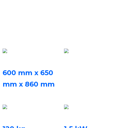
Desktop (tekniske
parametre)
Printerens dimensioner
Softare-systemet
FastForm Fast ayer
600 mm x 650
slicing software &
mm x 860 mm
FastFab control
(LxBxH)
software
Maskinvægt
Nominel effekt