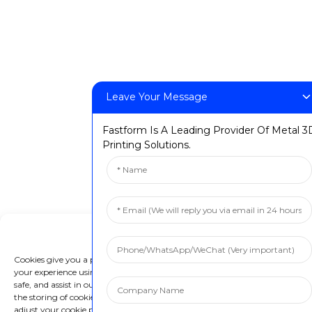
Forbrugerelektronik
Medicinsk
Luftfart
© Copyright: FastForm 3D Technology Co., Ltd. Alle
Leave Your Message
rettigheder forbeholdes. Privatlivspolitik
Resource
Fastform Is A Leading Provider Of Metal 3
Printing Solutions.
Manage Cookie Consent
Cookies give you a personalized experience. Cookie files help us to enhance
your experience using our website, simplify navigation, keep our website
safe, and assist in our marketing efforts. By clicking "Accept", you agree to
the storing of cookies on your device for these purposes. Click "Adjust" to
adjust your cookie preferences. For more information, review our Cookies