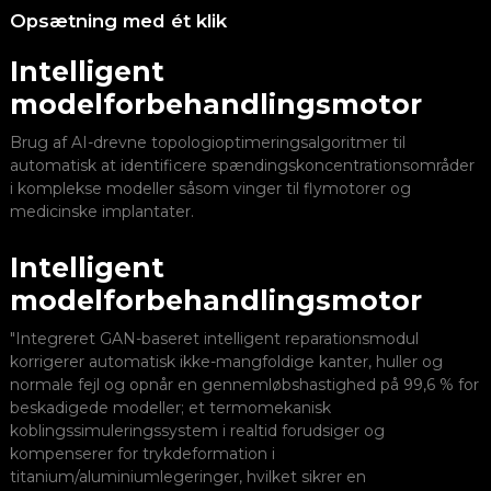
Opsætning med ét klik
U
Intelligent
modelforbehandlingsmotor
Brug af AI-drevne topologioptimeringsalgoritmer til
automatisk at identificere spændingskoncentrationsområder
i komplekse modeller såsom vinger til flymotorer og
medicinske implantater.
Intelligent
E
modelforbehandlingsmotor
e
"Integreret GAN-baseret intelligent reparationsmodul
korrigerer automatisk ikke-mangfoldige kanter, huller og
normale fejl og opnår en gennemløbshastighed på 99,6 % for
beskadigede modeller; et termomekanisk
G
koblingssimuleringssystem i realtid forudsiger og
u
kompenserer for trykdeformation i
titanium/aluminiumlegeringer, hvilket sikrer en