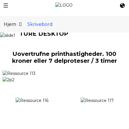
EN
Hjem
Skrivebord
TURE DESKTOP
ÆGTE
BORDMETAL 3D-
Uovertrufne printhastigheder. 100
kroner eller 7 delproteser / 3 timer
PRINTER
LÆS MERE OG PRISER
KØB NU