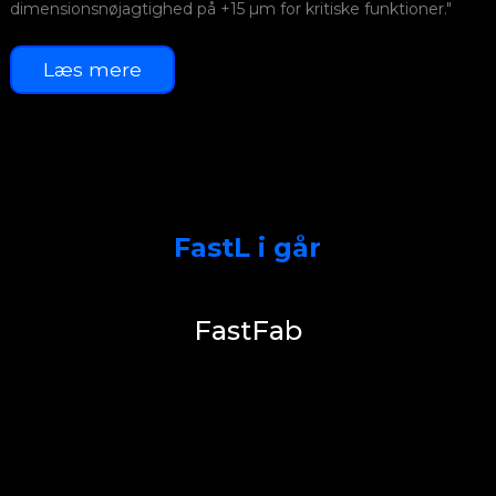
dimensionsnøjagtighed på +15 µm for kritiske funktioner."
U
Læs mere
r
FastL i går
FastFab