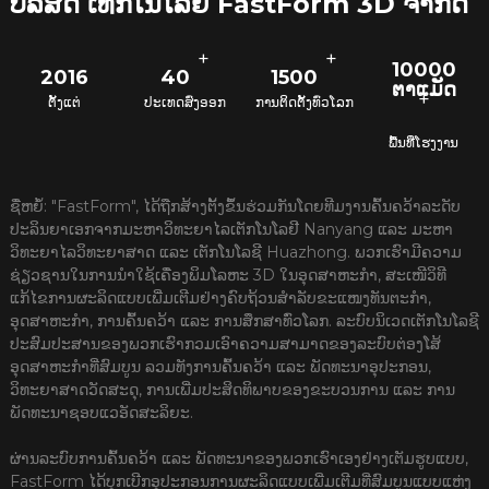
ບໍລິສັດ ເທັກໂນໂລຢີ FastForm 3D ຈຳກັດ
+
+
10000
2016
40
1500
ຕາແມັດ
+
ຕັ້ງແຕ່
ປະເທດສົ່ງອອກ
ການຕິດຕັ້ງທົ່ວໂລກ
ພື້ນທີ່ໂຮງງານ
ຊື່ຫຍໍ້: "FastForm", ໄດ້ຖືກສ້າງຕັ້ງຂຶ້ນຮ່ວມກັນໂດຍທີມງານຄົ້ນຄວ້າລະດັບ
ປະລິນຍາເອກຈາກມະຫາວິທະຍາໄລເຕັກໂນໂລຢີ Nanyang ແລະ ມະຫາ
ວິທະຍາໄລວິທະຍາສາດ ແລະ ເຕັກໂນໂລຊີ Huazhong. ພວກເຮົາມີຄວາມ
ຊ່ຽວຊານໃນການນຳໃຊ້ເຄື່ອງພິມໂລຫະ 3D ໃນອຸດສາຫະກຳ, ສະເໜີວິທີ
ແກ້ໄຂການຜະລິດແບບເພີ່ມເຕີມຢ່າງຄົບຖ້ວນສຳລັບຂະແໜງທັນຕະກຳ,
ອຸດສາຫະກຳ, ການຄົ້ນຄວ້າ ແລະ ການສຶກສາທົ່ວໂລກ. ລະບົບນິເວດເຕັກໂນໂລຊີ
ປະສົມປະສານຂອງພວກເຮົາກວມເອົາຄວາມສາມາດຂອງລະບົບຕ່ອງໂສ້
ອຸດສາຫະກຳທີ່ສົມບູນ ລວມທັງການຄົ້ນຄວ້າ ແລະ ພັດທະນາອຸປະກອນ,
ວິທະຍາສາດວັດສະດຸ, ການເພີ່ມປະສິດທິພາບຂອງຂະບວນການ ແລະ ການ
ພັດທະນາຊອບແວອັດສະລິຍະ.
ຜ່ານລະບົບການຄົ້ນຄວ້າ ແລະ ພັດທະນາຂອງພວກເຮົາເອງຢ່າງເຕັມຮູບແບບ,
FastForm ໄດ້ບຸກເບີກອຸປະກອນການຜະລິດແບບເພີ່ມເຕີມທີ່ສົມບູນແບບແຫ່ງ