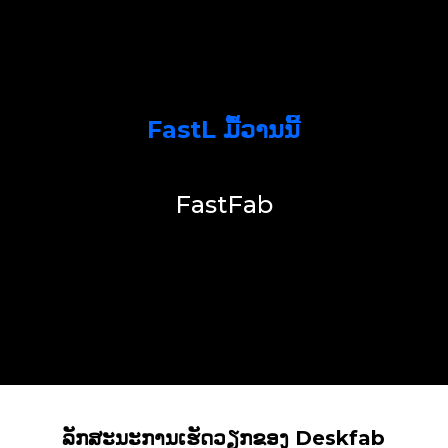
FastL ມື້ວານນີ້
FastFab
ລັກສະນະການເຮັດວຽກຂອງ Deskfab