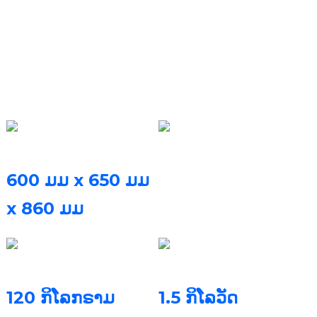
ເດັສທັອບ (ພາລາມິເຕີດ້ານ
ເຕັກນິກ)
ຂະໜາດເຄື່ອງພິມ
ລະບົບຊອບແວ
FastForm Fast ayer
600 ມມ x 650 ມມ
slicing software & ຊອບ
x 860 ມມ
(ຍxກxສ)
ແວຄວບຄຸມ FastFab
ນ້ຳໜັກເຄື່ອງ
ພະລັງງານທີ່ໄດ້ຮັບການຈັດອັນດັບ
120 ກິໂລກຣາມ
1.5 ກິໂລວັດ