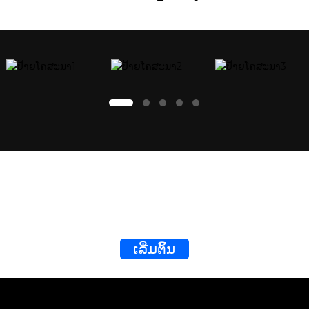
ການໄຫຼ
ບໍ່ຕ້ອງບຳລຸງ
ການອອກ
ຫຼາຍຂັ້ນ
ຮັກສາ
ແບບການ
ຕອນທີ່ໝັ້ນ
ຕະຫຼອດ
ກໍ່ສ້າງທີ່ບໍ່
ຄົງ
ຊີວິດ.
ຜິດພາດ,
ເດັສທັອບແບບອໍລ-ອິນ-ວັນທີ່ແທ້ຈິງ
ລະບົບ
ສູນຄ່າໃຊ້
ຕິດຕັ້ງງ່າຍ
ສະໜາມລົມ
ຈ່າຍ ອາຍຸ
ເຄື່ອງພິມ 3D ໂລຫະແບບຕັ້ງໂຕະແທ້
ການອອກແບບ
ການໃຊ້ງານ
ຊ່ອງທາງການ
ທໍ່ສີ່ສີທີ່
ຂອງຕົວກອງ
ໄຫຼຂອງຮັງເຜິ້ງ
ແຕກຕ່າງກັນ,
ຫຼາຍກວ່າ
ປະສົມປະສານ
ການເຊື່ອມຕໍ່ທີ່
ເລີ່ມຕົ້ນ
30,000
ສຳລັບ
ບໍ່ມີຄວາມ
ຊົ່ວໂມງ
ປັບປຸງຄວາມ
ຜິດພາດ
ລາຄາເກືອບ
ສະໝໍ່າສະເໝີ
"0" ເມື່ອທຽບ
ຂອງກະແສ
ກັບສິນຄ້າທົດ