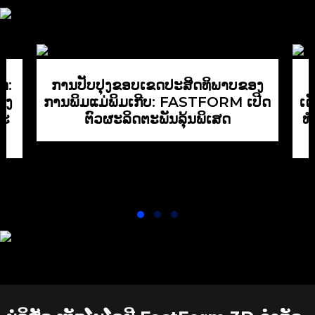
ລົມ.
ແທນໄດ້
ການສະກັດກັ້ນ
ຕົວກອງບໍ່ມີ
ຫ້ອງຢ່າງມີ
ການດໍາເນີນ
ປະສິດທິພາບ
ງານຂອງການ
ຝຸ່ນ ແລະ
ຖອດປະກອບ/
ກະແຈກ
ດ:
ການປັບປຸງຂອບເຂດປະສິດທິພາບຂອງ
ຕິດຕັ້ງ,
ກະຈາຍ,
່ງ
ການພິມແມ່ພິມເກີບ: FASTFORM ເປີດ
ເດ
ຫຼີກລ່ຽງຄວາມ
ຮັບປະກັນ
ສະ
ຕົວຜະລິດຕະພັນລຸ້ນພິເສດ
ທ
ສ່ຽງຈາກການ
ຄວາມ
ລະເບີດ.
ແໜ້ນໜາຂອງ
ອາຍແກັສເພື່ອ
ປ້ອງກັນການຜຸ
ພັງຂອງຜົງ.
ຄວາມ
ໜາແໜ້ນຂອງ
ຊິ້ນສ່ວນ ແລະ
ຄຸນນະພາບ
ຂອງພື້ນຜິວທີ່
ສອດຄ່ອງກັນ.