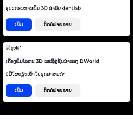
ອຸປະກອນການພິມ 3D ສຳລັບ dentlab
ເພີ່ມ
ຕິດຕໍ່ຝ່າຍຂາຍ
ເຄື່ອງພິມໂລຫະ 3D ເລເຊີຄູ່ຊັ້ນນໍາຂອງ DWorld
ບໍ່ມີໃຜທຽບເທົ່າໃນອຸດສາຫະກໍາ
ເພີ່ມ
ຕິດຕໍ່ຝ່າຍຂາຍ
ສະໜັບສະໜູນ