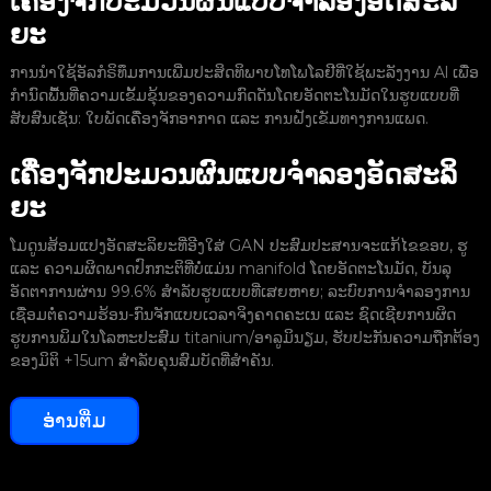
ເຄື່ອງຈັກປະມວນຜົນແບບຈຳລອງອັດສະລິ
ຍະ
ການນໍາໃຊ້ອັລກໍຣິທຶມການເພີ່ມປະສິດທິພາບໂທໂພໂລຢີທີ່ໃຊ້ພະລັງງານ Al ເພື່ອ
ກໍານົດພື້ນທີ່ຄວາມເຂັ້ມຂຸ້ນຂອງຄວາມກົດດັນໂດຍອັດຕະໂນມັດໃນຮູບແບບທີ່
ສັບສົນເຊັ່ນ: ໃບພັດເຄື່ອງຈັກອາກາດ ແລະ ການຝັງເຂັມທາງການແພດ.
ເຄື່ອງຈັກປະມວນຜົນແບບຈຳລອງອັດສະລິ
ອ
ຫ
ຍະ
ໂມດູນສ້ອມແປງອັດສະລິຍະທີ່ອີງໃສ່ GAN ປະສົມປະສານຈະແກ້ໄຂຂອບ, ຮູ
ແລະ ຄວາມຜິດພາດປົກກະຕິທີ່ບໍ່ແມ່ນ manifold ໂດຍອັດຕະໂນມັດ, ບັນລຸ
ຈ
ອັດຕາການຜ່ານ 99.6% ສຳລັບຮູບແບບທີ່ເສຍຫາຍ; ລະບົບການຈຳລອງການ
ເຊື່ອມຕໍ່ຄວາມຮ້ອນ-ກົນຈັກແບບເວລາຈິງຄາດຄະເນ ແລະ ຊົດເຊີຍການຜິດ
ອ
ຮູບການພິມໃນໂລຫະປະສົມ titanium/ອາລູມິນຽມ, ຮັບປະກັນຄວາມຖືກຕ້ອງ
ຕໍ
ຂອງມິຕິ +15um ສຳລັບຄຸນສົມບັດທີ່ສຳຄັນ.
ອ່ານຕື່ມ
ຕ
ແ