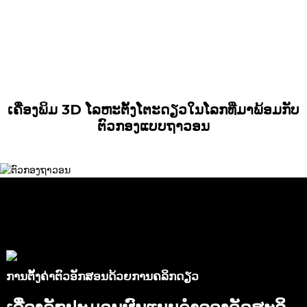
ເຄື່ອງພິມ 3D ໂລຫະຕັ້ງໂຕະດຽວໃນໂລກທີ່ມາພ້ອມກັບ
ຕົວກອງແບບຖາວອນ
ການຕັ້ງຄ່າຕົວອັກສອນດ້ວຍການຄລິກດຽວ