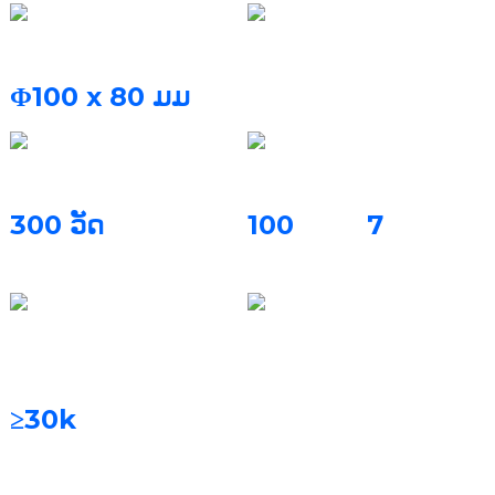
ປະລິມານການກໍ່ສ້າງ
ອາຍແກັສປ້ອງກັນ
ໄນໂຕຣເຈນ, ອາກອນ
Φ100 x 80 ມມ
ພະລັງງານເລເຊີ
ອັດຕາການກໍ່ສ້າງ
300 ວັດ
100
7
ມົງກຸດ ຫຼື
ແຂ້ວປອມ
ບາງສ່ວນ /3 ຊົ່ວໂມງ
ລະບົບການກັ່ນຕອງ
ວັດສະດຸພິມ
ຕົວກອງຖາວອນ
ໂລຫະປະສົມໂຄບອນ-
ໂຄຣມຽມ, ໂລຫະປະສົມໄທ
≥30k
ຊົ່ວໂມງ
ທານຽມ, ໄທທານຽມບໍລິສຸດ,
ແລະອື່ນໆ