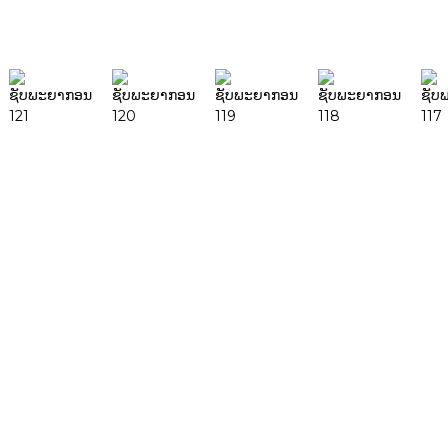
ຄົ້ນຫາ
ຜະລິດຕະພັນ
DeskFab H1
DeskFab X1
FF-M140H
FF-M140C
FF-M220
FF-M300
FF-M420
FF-M800