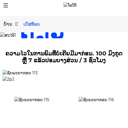
ໃນອັນ
ດຽວ
ບ້ານ
ເດັສທັອບ
ເດັສທັອບ TURE
ຄວາມໄວໃນການພິມທີ່ບໍ່ເຄີຍມີມາກ່ອນ. 100 ມົງກຸດ
ຫຼື 7 ແຂ້ວປອມບາງສ່ວນ / 3 ຊົ່ວໂມງ
ເຄື່ອງພິມ 3D ໂລຫະ
ແບບຕັ້ງໂຕະແທ້
ຮຽນຮູ້ເພີ່ມເຕີມ ແລະ ລາຄາ
ຊື້ດຽວນີ້