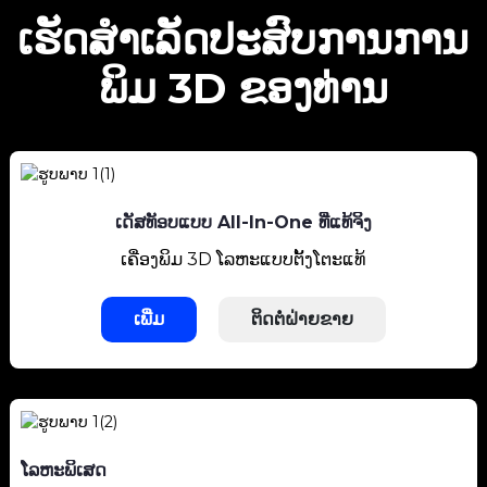
ເຮັດສຳເລັດປະສົບການການ
ພິມ 3D ຂອງທ່ານ
ເດັສທັອບແບບ All-In-One ທີ່ແທ້ຈິງ
ເຄື່ອງພິມ 3D ໂລຫະແບບຕັ້ງໂຕະແທ້
ເພີ່ມ
ຕິດຕໍ່ຝ່າຍຂາຍ
ໂລຫະພິເສດ