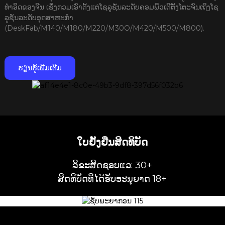
ທຳອິດຂອງຈີນ ເຊິ່ງກວມເອົາຕັ້ງແຕ່ໂຊລູຊັ່ນລະດັບຄອມພິວເຕີຕັ້ງໂຕະຈົນເຖິງໂຊ
ລູຊັ່ນລະດັບອຸດສາຫະກຳ
(DeskFab/M140/M180/M220/M30O/M420/M500/M800).
ຮຽນຮູ້ເພີ່ມເຕີມ
ໃບຢັ້ງຢືນສິດທິບັດ
ລິຂະສິດຊອບແວ: 30+
ສິດທິບັດທີ່ໄດ້ຮັບອະນຸຍາດ 18+