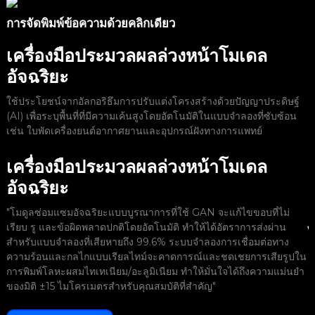
การจัดพิมพ์ข้อความด้วยคลิกเดียว
ก
เครื่องมือประมวลผลล่วงหน้าโมเดล
อัจฉริยะ
ใช้ประโยชน์จากอัลกอริธึมการปรับแต่งโครงสร้างด้วยปัญญาประดิษฐ์
(AI) เพื่อระบุพื้นที่ที่มีความเค้นสูงโดยอัตโนมัติในแบบจำลองที่ซับซ้อน
เช่น ใบพัดเครื่องยนต์อากาศยานและอุปกรณ์ฝังทางการแพทย์
เครื่องมือประมวลผลล่วงหน้าโมเดล
เ
พ
อัจฉริยะ
"โมดูลซ่อมแซมอัจฉริยะแบบบูรณาการที่ใช้ GAN จะแก้ไขขอบที่ไม่
เรียบ รู และข้อผิดพลาดปกติโดยอัตโนมัติ ทำให้ได้อัตราการส่งผ่าน
สำหรับแบบจำลองที่เสียหายถึง 99.6% ระบบจำลองการเชื่อมต่อทาง
ความร้อนและกลไกแบบเรียลไทม์จะคาดการณ์และชดเชยการเสียรูปใน
ช
การพิมพ์โลหะผสมไทเทเนียม/อะลูมิเนียม ทำให้มั่นใจได้ถึงความแม่นยำ
อ
ของมิติ ±15 ไมโครเมตรสำหรับคุณสมบัติที่สำคัญ"