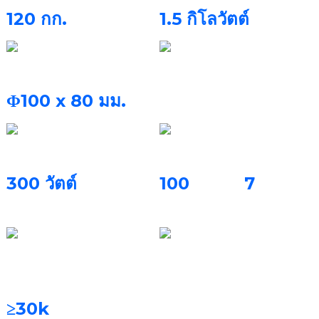
120 กก.
1.5 กิโลวัตต์
ปริมาตรอาคาร
ก๊าซป้องกัน
ไนโตรเจน, อาร์กอน
Φ100 x 80 มม.
พลังเลเซอร์
อัตราการสร้าง
300 วัตต์
100
7
มงกุฎหรือ
ฟันปลอม
บางส่วน /3 ชม.
ระบบกรอง
วัสดุการพิมพ์
ตัวกรองถาวร
โลหะผสมโคบอลต์-
โครเมียม, โลหะผสม
≥30k
ชั่วโมง