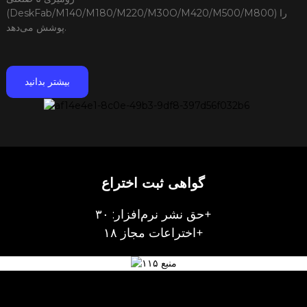
(DeskFab/M140/M180/M220/M30O/M420/M500/M800) را
پوشش می‌دهد.
بیشتر بدانید
گواهی ثبت اختراع
حق نشر نرم‌افزار: ۳۰+
اختراعات مجاز ۱۸+