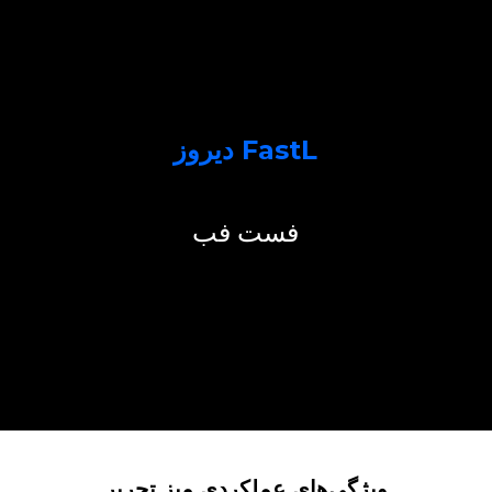
دیروز FastL
فست فب
ویژگی‌های عملکردی میز تحریر