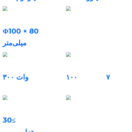
گاز محافظ
حجم ساختمان
نیتروژن، آرگون
Φ100 × 80
میلی‌متر
نرخ ساخت
توان لیزر
۷
۱۰۰
۳۰۰ وات
تاج‌ها یا
پروتز پارسیل
/3 ساعت
مواد چاپ
سیستم تصفیه
آلیاژ کبالت-کروم، آلیاژ
≥30
فیلتر دائمی
تیتانیوم، تیتانیوم خالص و
هزار