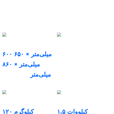
دسکتاپ (پارامترهای فنی)
سیستم نرم افزاری
ابعاد چاپگر
نرم افزار FastForm Fast
۶۰۰ میلی‌متر × ۶۵۰
Ayer Slicing و نرم افزار
میلی‌متر × ۸۶۰
کنترل FastFab
میلی‌متر
(طول × عرض
× ارتفاع)
قدرت نامی
وزن دستگاه
۱.۵ کیلووات
۱۲۰ کیلوگرم