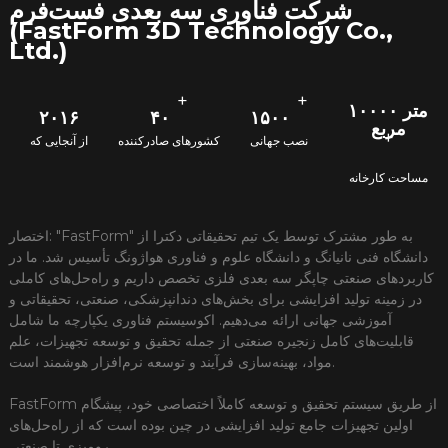
شرکت فناوری سه بعدی فست‌فرم
(FastForm 3D Technology Co.,
Ltd.)
+
+
۱۰۰۰۰ متر
۲۰۱۶
۴۰
۱۵۰۰
مربع
+
نصب جهانی
کشورهای صادرکننده
از آنجایی که
مساحت کارخانه
اختصار: "FastForm" به طور مشترک توسط یک تیم تحقیقاتی دکترا از
دانشگاه فنی نانیانگ و دانشگاه علوم و فناوری هواژونگ تأسیس شد. ما در
کاربردهای صنعتی چاپگر سه بعدی فلزی تخصص داریم و راه‌حل‌های کاملی
در زمینه تولید افزایشی برای بخش‌های دندانپزشکی، صنعتی، تحقیقاتی و
آموزشی جهانی ارائه می‌دهیم. اکوسیستم فناوری یکپارچه ما شامل
قابلیت‌های کامل زنجیره صنعتی از جمله تحقیق و توسعه تجهیزات، علم
مواد، بهینه‌سازی فرآیند و توسعه نرم‌افزار هوشمند است.
FastForm از طریق سیستم تحقیق و توسعه کاملاً اختصاصی خود، پیشگام
اولین تجهیزات جامع تولید افزایشی در چین بوده است که از راه‌حل‌های
رومیزی تا صنعتی