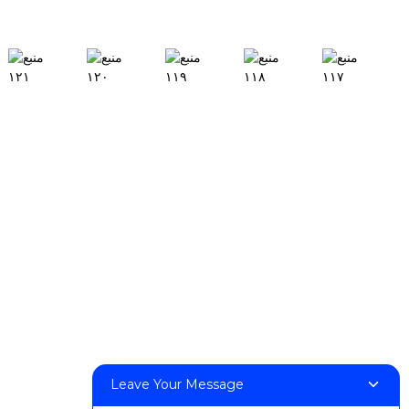
جستجو
محصولات
میز تحریر H1
میزکار رومیزی X1
FF-M140H
FF-M140C
FF-M220
FF-M300
FF-M420
FF-M800
Leave Your Message
تماس با ما