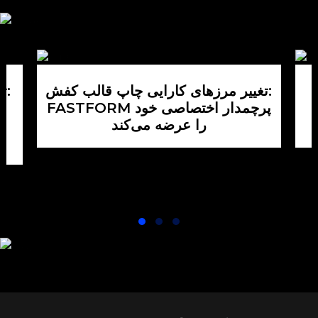
"0" در مقایسه
مهار کارآمد
با قابل تعویض
محفظه
است
گرد و غبار و
فیلتر بدون
پاشش،
عملیات
تضمین
جداسازی/
گازبندی برای
تغییر مرزهای کارایی چاپ قالب کفش:
تو
نصب،
جلوگیری از
FASTFORM پرچمدار اختصاصی خود
از خطرات
اکسیداسیون
را عرضه می‌کند
م
انفجار
پودر.
جلوگیری کنید.
چگالی قطعه
و کیفیت سطح
ثابت.