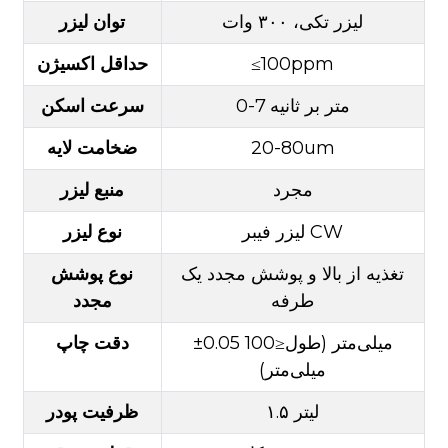
لیزر تکی، ۳۰۰ وات
توان لیزر
≤100ppm
حداقل اکسیژن
0-7 متر بر ثانیه
سرعت اسکن
20-80um
ضخامت لایه
مجرد
منبع لیزر
لیزر فیبر CW
نوع لیزر
تغذیه از بالا و پوشش مجدد یک
نوع پوشش
طرفه
مجدد
±0.05 میلی‌متر (طول≤100
دقت چاپ
میلی‌متر)
۱.۵ لیتر
ظرفیت پودر