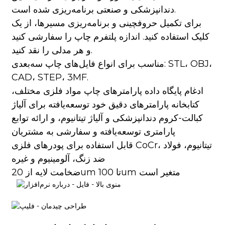
دندانپزشکی و صنعتی برنامه‌ریزی شده است.
برای تکمیل حروفچینی و برنامه‌ریزی مسیرها، از یک
کلیک استفاده کنید. اندازه پلتفرم چاپ را سفارشی کنید
و هر مدلی را نقد کنید.
مناسب برای انواع فایل‌های چاپ سه‌بعدی: STL، OBJ،
CAD، STEP، 3MF.
ادغام پایگاه داده پارامترهای چاپ مواد فلزی مختلف،
کتابخانه پارامترهای دقیق خود توسعه‌یافته برای آلیاژ
کبالت-کروم دندانپزشکی و آلیاژ تیتانیوم، و ارائه توابع
پارامتری توسعه‌یافته و سفارشی به مشتریان
قابل استفاده برای پودرهای فلزی CoCr، تیتانیوم، فولاد
ضد زنگ، آلومینیوم و غیره
ضخامت لایه از 20um تا 100um متغیر است