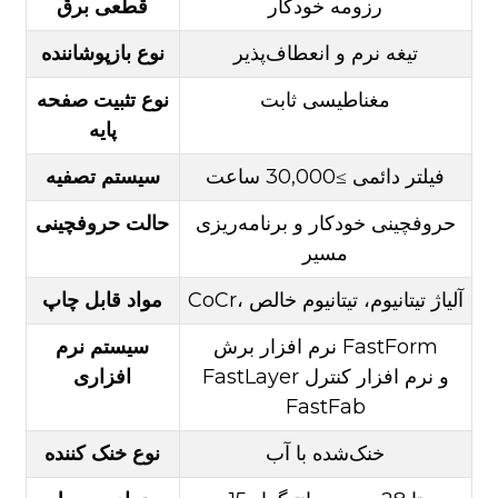
رزومه خودکار
قطعی برق
تیغه نرم و انعطاف‌پذیر
نوع بازپوشاننده
مغناطیسی ثابت
نوع تثبیت صفحه
پایه
فیلتر دائمی ≥30,000 ساعت
سیستم تصفیه
حروفچینی خودکار و برنامه‌ریزی
حالت حروفچینی
مسیر
CoCr، آلیاژ تیتانیوم، تیتانیوم خالص
مواد قابل چاپ
نرم افزار برش FastForm
سیستم نرم
FastLayer و نرم افزار کنترل
افزاری
FastFab
خنک‌شده با آب
نوع خنک کننده