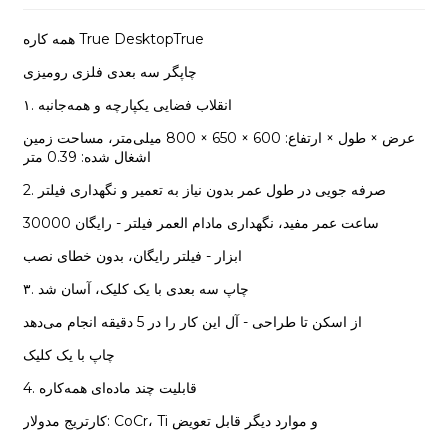
همه کاره True DesktopTrue
چاپگر سه بعدی فلزی رومیزی
۱. انقلاب فضایی یکپارچه و همه‌جانبه
عرض × طول × ارتفاع: 600 × 650 × 800 میلی‌متر، مساحت زمین
اشغال شده: 0.39 متر
2. صرفه جویی در طول عمر بدون نیاز به تعمیر و نگهداری فیلتر
30000 ساعت عمر مفید، نگهداری مادام العمر فیلتر - رایگان
ابزار - فیلتر رایگان، بدون خطای نصب
۳. چاپ سه بعدی با یک کلیک، آسان شد
از اسکن تا طراحی - آل این کار را در 5 دقیقه انجام می‌دهد
چاپ با یک کلیک
4. قابلیت چند ماده‌ای همه‌کاره
کارتریج مدولار: CoCr، Ti و موارد دیگر قابل تعویض