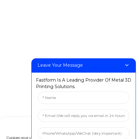
محصولات
میز تحریر H1
میزکار رومیزی X1
FF-M140H
FF-M140C
FF-M220
FF-M300
Leave Your Message
FF-M420
Fastform Is A Leading Provider Of Metal 3D
FF-M800
Printing Solutions.
تماس با ما
: +86 13524325881
:info@fastform3d.com
Manage Cookie Consent
: ساختمان ۱۴، پارک بایوبی، جاده ویکسین شماره ۹، شهر سوژو، استان
Cookies give you a personalized experience. Cookie files help us to