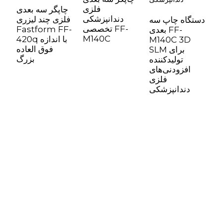
فلزی
ی
چاپگر سه بعدی
دندانپزشکی
ی
فلزی چند لیزری
دستگاه چاپ سه
تخصصی FF-
Fastform FF-
F
بعدی FF-
M140C
ازه
420q با اندازه
M140C 3D
ه
فوق العاده
SLM برای
گ
بزرگ
تولیدکننده
افزودنی‌های
فلزی
دندانپزشکی
پشتیبانی
پشتیبانی نرم‌افزار
مرکز دانلود
بلیط خدمات
مراکز خدمات