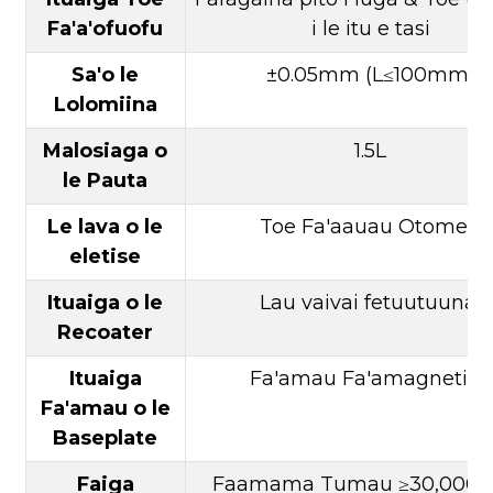
Fa'a'ofuofu
i le itu e tasi
Sa'o le
±0.05mm (L≤100mm)
Lolomiina
Malosiaga o
1.5L
le Pauta
Le lava o le
Toe Fa'aauau Otometi
eletise
Ituaiga o le
Lau vaivai fetuutuunai
Recoater
Ituaiga
Fa'amau Fa'amagnetika
Fa'amau o le
Baseplate
Faiga
Faamama Tumau ≥30,000 I