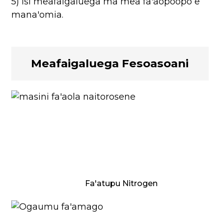
5) Isi meafaigaluega ma mea fa'aopoopo e
mana'omia.
Meafaigaluega Fesoasoani
Fa'atupu Nitrogen