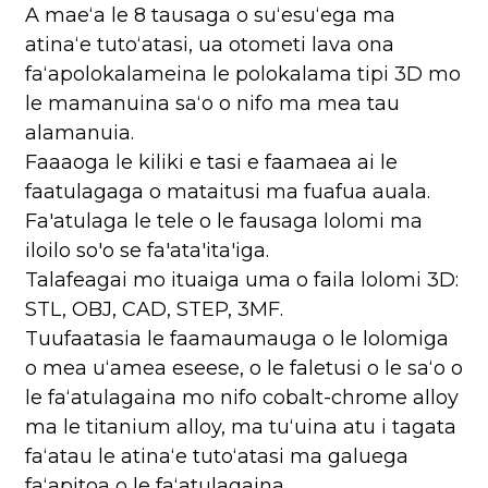
A maeʻa le 8 tausaga o suʻesuʻega ma
atinaʻe tutoʻatasi, ua otometi lava ona
faʻapolokalameina le polokalama tipi 3D mo
le mamanuina saʻo o nifo ma mea tau
alamanuia.
Faaaoga le kiliki e tasi e faamaea ai le
faatulagaga o mataitusi ma fuafua auala.
Fa'atulaga le tele o le fausaga lolomi ma
iloilo so'o se fa'ata'ita'iga.
Talafeagai mo ituaiga uma o faila lolomi 3D:
STL, OBJ, CAD, STEP, 3MF.
Tuufaatasia le faamaumauga o le lolomiga
o mea uʻamea eseese, o le faletusi o le saʻo o
le faʻatulagaina mo nifo cobalt-chrome alloy
ma le titanium alloy, ma tuʻuina atu i tagata
faʻatau le atinaʻe tutoʻatasi ma galuega
faʻapitoa o le faʻatulagaina