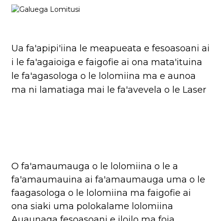
Ua fa'apipi'iina le meapueata e fesoasoani ai
i le fa'agaioiga e faigofie ai ona mata'ituina
le fa'agasologa o le lolomiina ma e aunoa
ma ni lamatiaga mai le fa'avevela o le Laser
O fa'amaumauga o le lolomiina o le a
fa'amaumauina ai fa'amaumauga uma o le
faagasologa o le lolomiina ma faigofie ai
ona siaki uma polokalame lolomiina
Auaunaga fesoasoani e iloilo ma foia