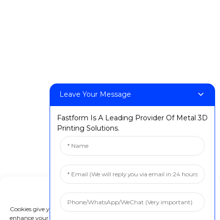
Oloa
DeskFab H1
DeskFab X1
FF-M140H
FF-M140C
FF-M220
Leave Your Message
FF-M300
FF-M420
Fastform Is A Leading Provider Of Metal 3D
Printing Solutions.
FF-M800
Faafesootai matou
:+86 13524325881
Manage Cookie Consent
:info@fastform3d.com
Cookies give you a personalized experience. Cookie files help us to
: Fale 14, Biobay Park, Nu.9 Weixin Road, Aai o Suzhou,
enhance your experience using our website, simplify navigation, keep