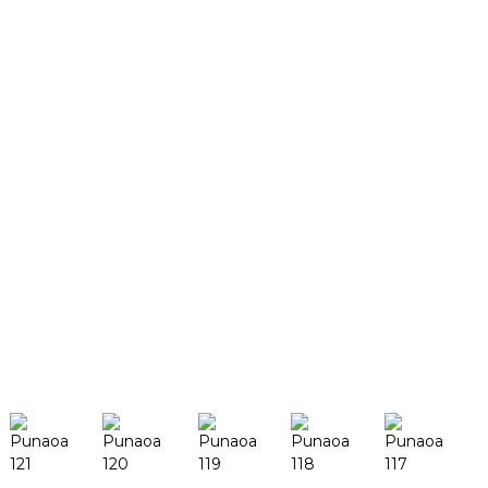
Punaoa
TCT Species
Tala Fou a le Kamupani
Mea Tutupu ma Fa'aaliga
Faatatau ia tatou
Fa'atomuaga a le Kamupani
Fa'amaoniga
Fa'ailoga Taua
Atonu e te fia iloa pea
Saili