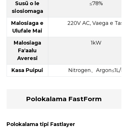
Susū o le
≤78%
siosiomaga
Malosiaga e
220V AC, Vaega e Tasi
Ulufale Mai
Malosiaga
1kW
Fa'aalu
Averesi
Kasa Puipui
Nitrogen、Argon≤1L/h
Polokalama FastForm
Polokalama tipi Fastlayer