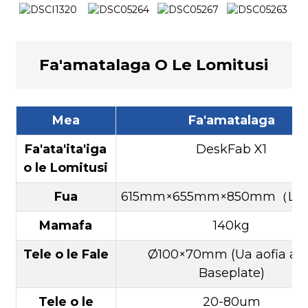
Fa'amatalaga O Le Lomitusi
Mea
Fa'amatalaga
Fa'ata'ita'iga
DeskFab X1
o le Lomitusi
Fua
615mm×655mm×850mm（L×
Mamafa
140kg
Tele o le Fale
Ø100×70mm (Ua aofia ai 
Baseplate)
Tele o le
20-80um