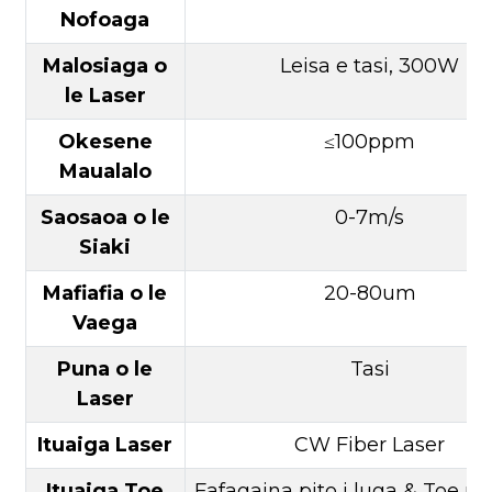
Nofoaga
Malosiaga o
Leisa e tasi, 300W
le Laser
Okesene
≤100ppm
Maualalo
Saosaoa o le
0-7m/s
Siaki
Mafiafia o le
20-80um
Vaega
Puna o le
Tasi
Laser
Ituaiga Laser
CW Fiber Laser
Ituaiga Toe
Fafagaina pito i luga & Toe ufi