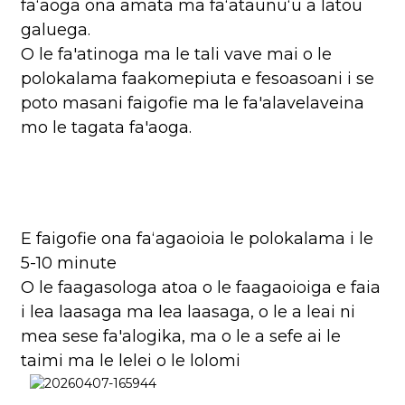
faʻaoga ona amata ma faʻataunuʻu a latou
galuega.
O le fa'atinoga ma le tali vave mai o le
polokalama faakomepiuta e fesoasoani i se
poto masani faigofie ma le fa'alavelaveina
mo le tagata fa'aoga.
E faigofie ona faʻagaoioia le polokalama i le
5-10 minute
O le faagasologa atoa o le faagaoioiga e faia
i lea laasaga ma lea laasaga, o le a leai ni
mea sese fa'alogika, ma o le a sefe ai le
taimi ma le lelei o le lolomi