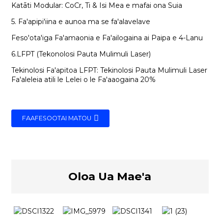
Katāti Modular: CoCr, Ti & Isi Mea e mafai ona Suia
5. Fa'apipi'iina e aunoa ma se fa'alavelave
Feso'ota'iga Fa'amaonia e Fa'ailogaina ai Paipa e 4-Lanu
6.LFPT (Tekonolosi Pauta Mulimuli Laser)
Tekinolosi Fa'apitoa LFPT: Tekinolosi Pauta Mulimuli Laser
Fa'aleleia atili le Lelei o le Fa'aaogaina 20%
FAAFESOOTAI MATOU
Oloa Ua Mae'a