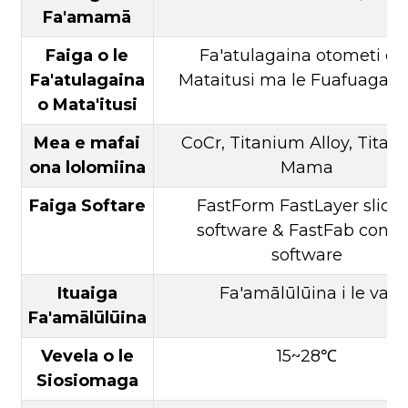
Fa'amamā
Faiga o le
Fa'atulagaina otometi o l
Fa'atulagaina
Mataitusi ma le Fuafuaga o
o Mata'itusi
Mea e mafai
CoCr, Titanium Alloy, Titan
ona lolomiina
Mama
Faiga Softare
FastForm FastLayer slici
software & FastFab contr
software
Ituaiga
Fa'amālūlūina i le vai
Fa'amālūlūina
Vevela o le
15~28℃
Siosiomaga