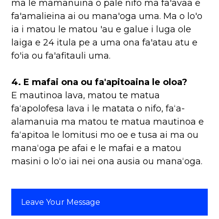
ma le mamanuina o pale nifo ma fa'avaa e
fa'amalieina ai ou mana'oga uma. Ma o lo'o
ia i matou le matou 'au e galue i luga ole
laiga e 24 itula pe a uma ona fa'atau atu e
fo'ia ou fa'afitauli uma.
4. E mafai ona ou fa'apitoaina le oloa?
E mautinoa lava, matou te matua
faʻapolofesa lava i le matata o nifo, faʻa-
alamanuia ma matou te matua mautinoa e
faʻapitoa le lomitusi mo oe e tusa ai ma ou
manaʻoga pe afai e le mafai e a matou
masini o loʻo iai nei ona ausia ou manaʻoga.
Leave Your Message