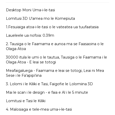
Desktop Moni Uma-i-le-tasi
Lomitusi 3D U'amea mo le Komepiuta
1.Fesuiaiga atoa-i-le-tasi o le vateatea ua tuufaatasia
Laueleele ua nofoia: 0.39m
2. Tausiga o le Faamama e aunoa ma se Faasaoina o le
Olaga Atoa
30000 itula le umi o le tautua, Tausiga o le Faamama i le
Olaga Atoa - E leai se totogi
Meafaigaluega - Faamama e leai se totogi, Leai ni Mea
Sese i le Fa'apipi'iina
3. Lolomi i le Kiliki e Tasi, Faigofie le Lolomiina 3D
Mai le scan i le design - e faia e Al i le 5 minute
Lomitusi e Tasi le Kiliki
4. Malosiaga e tele-mea uma-i-le-tasi