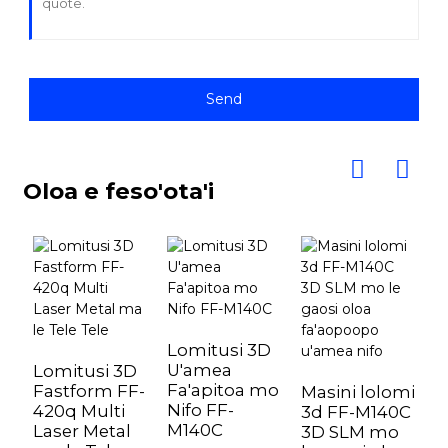
Send
Oloa e feso'ota'i
Lomitusi 3D
U'amea
Lomitusi 3D
L
Fa'apitoa mo
Fastform FF-
F
Masini lolomi
Nifo FF-
420q Multi
M
3d FF-M140C
M140C
Laser Metal
L
3D SLM mo