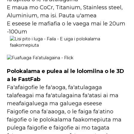
E maua mo CoCr, Titanium, Stainless steel,
Aluminium, ma isi. Pauta u'amea
E eseese le mafiafia o le vaega mai le 20um
-100um
Polokalama e pulea ai le lolomiina o le 3D
a le FastFab
Fa'afaigofie le fa'aoga, fa'atulagaga
talafeagai ma fa'atulagaina fa'atasi ai ma
meafaigaluega ma galuega eseese
Faigofie ona faʻaaoga, o le faiga faʻatino
faigofie o le polokalama faakomepiuta ma
pulega faigofie e faigofie ai mo tagata