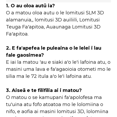
1. O au oloa autū ia?
O a matou oloa autu o le lomitusi SLM 3D
alamanuia,, lomitusi 3D auiliili, Lomitusi
Teuga Fa'apitoa, Auaunaga Lomitusi 3D
Fa'apitoa.
2. E fa'apefea le puleaina o le lelei i lau
fale gaosimea?
E iai la matou 'au e siaki a'o le'i lafoina atu, o
masini uma lava e fa'agaoioia otometi mo le
silia ma le 72 itula a'o le'i lafoina atu.
3. Aiseā e te filifilia ai i matou?
O matou o se kamupani fa'apolofesa ma
tu'uina atu fofo atoatoa mo le lolomiina o
nifo, e aofia ai masini lomitusi 3D, lolomiina