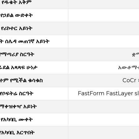
የዱቄት አቅም
የኃይል ውድቀት
የሪኮተር አይነት
ት ሰሌዳ መጠገኛ አይነት
የማጣሪያ ስርዓት
ቋሚ
ፊደል አጻጻፍ ሁነታ
አውቶማቲክ
ተም የሚችል ቁሳቁስ
CoCr 
የሶፍትሬ ስርዓት
FastForm FastLayer 
የማቀዝቀዣ አይነት
የአካባቢ ሙቀት
የአካባቢ እርጥበት