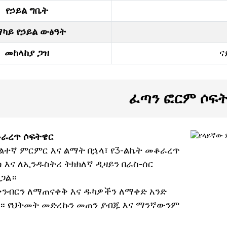
የኃይል ግቤት
ካይ የኃይል ውፅዓት
መከላከያ ጋዝ
ና
ፈጣን ፎርም ሶፍ
ቆራረጥ ሶፍትዌር
ልተኛ ምርምር እና ልማት በኋላ፣ የ3-ልኬት መቆራረጥ
 እና ለኢንዱስትሪ ትክክለኛ ዲዛይን በራስ-ሰር
ጋል።
 ቅንብርን ለማጠናቀቅ እና ዱካዎችን ለማቀድ አንድ
 የህትመት መድረኩን መጠን ያብጁ እና ማንኛውንም