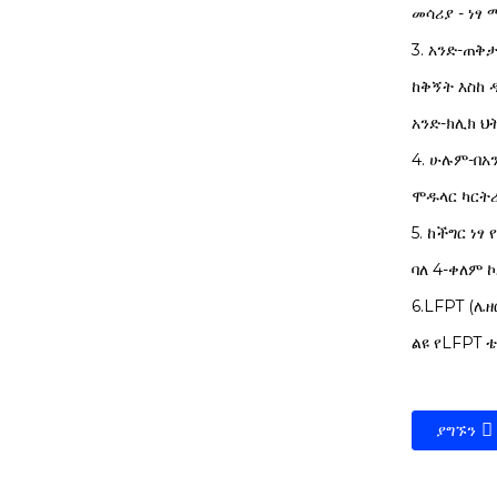
መሳሪያ - ነፃ
3. አንድ-ጠቅ
ከቅኝት እስከ 
አንድ-ክሊክ 
4. ሁሉም-በአ
ሞዱላር ካርትሪ
5. ከችግር ነፃ
ባለ 4-ቀለም 
6.LFPT (ሌ
ልዩ የLFPT 
ያግኙን