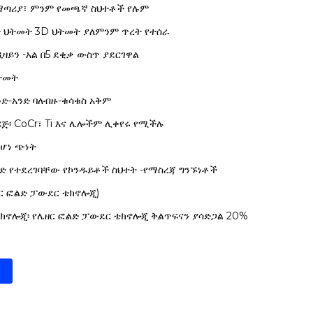
 ማጣሪያ፣ ምንም የመጫኛ ስህተቶች የሉም
ታ ህትመት 3D ህትመት ያለምንም ጥረት የተሰራ
ዲዛይን -አል በ5 ደቂቃ ውስጥ ያደርገዋል
ህትመት
ንድ-አንድ ባለብዙ-ቁሳቁስ አቅም
ጅ፡ CoCr፣ Ti እና ሌሎችም ሊቀየሩ የሚችሉ
 የሆነ ጭነት
ኮድ የተደረገባቸው የኮንዱይቶች ስህተት -የማስረጃ ግንኙነቶች
ዘር ፎልድ ፓውደር ቴክኖሎጂ)
ቴክኖሎጂ፡ የሌዘር ፎልድ ፓውደር ቴክኖሎጂ ቅልጥፍናን ያሳድጋል 20%