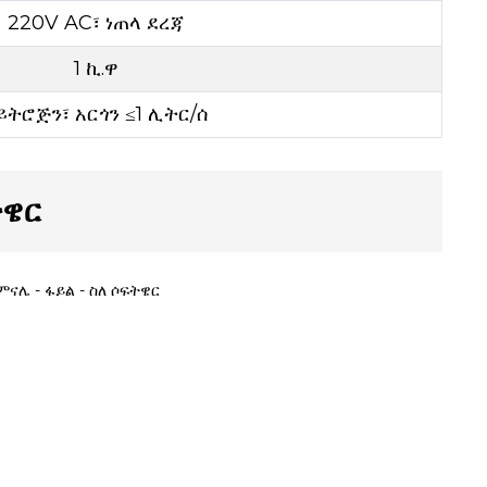
220V AC፣ ነጠላ ደረጃ
1 ኪ.ዋ
ይትሮጅን፣ አርጎን ≤1 ሊትር/ሰ
ትዌር