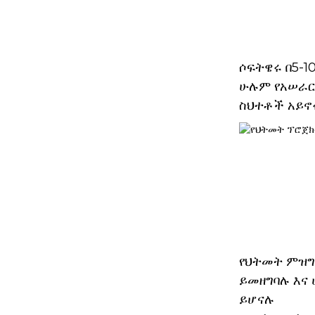
ሶፍትዌሩ በ5-
ሁሉም የአሠራር
ስህተቶች አይኖ
የህትመት ምዝግ
ይመዘግባሉ እና
ይሆናሉ