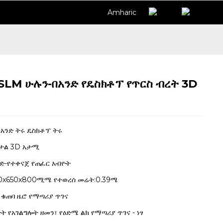
Amharic
SLM ሁሉን-በአንድ የዴስክቶፕ የጥርስ ብረት 3D
Loading...
Loading...
አንድ ትሩ ዴስክቶፕ ትሩ
ታል 3D አታሚ
ንድ-የተቀናጀ የጠፈር አብዮት
0x650x800ሚሜ የተወረሰ መሬት:0.39ሜ
ክ ቁጠባ ዜሮ የማጣሪያ ጥገና
ት የአገልግሎት ዘመን፣ የዕድሜ ልክ የማጣሪያ ጥገና - ነፃ