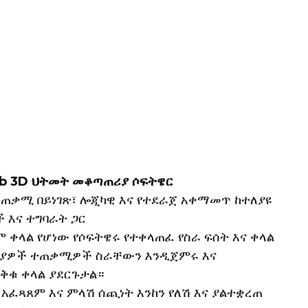
ab 3D ህትመት መቆጣጠሪያ ሶፍትዌር
ተጠቃሚ በይነገጽ፣ ሎጂካዊ እና የተደራጀ አቀማመጥ ከተለያዩ
 እና ተግባራት ጋር
 ቀላል የሆነው የሶፍትዌሩ የተቀላጠፈ የስራ ፍሰት እና ቀላል
ያዎች ተጠቃሚዎች ስራቸውን እንዲጀምሩ እና
ቅቁ ቀላል ያደርጉታል።
 አፈጻጸም እና ምላሽ ሰጪነት እንከን የለሽ እና ያልተቋረጠ