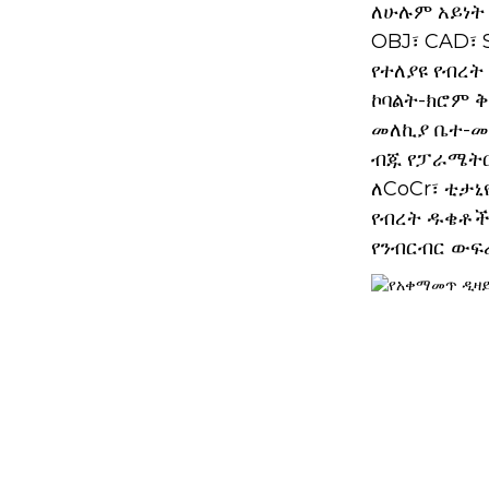
ለሁሉም አይነት
OBJ፣ CAD፣ 
የተለያዩ የብረ
ኮባልት-ክሮም ቅ
መለኪያ ቤተ-መ
ብጁ የፓራሜትር
ለCoCr፣ ቲታኒ
የብረት ዱቄቶ
የንብርብር ውፍ