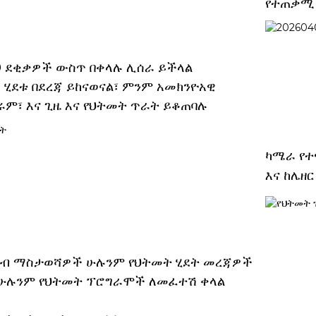
የተጠቃሚ 
10 ደቂቃዎች ውስጥ በቀላሉ ሊሰራ ይችላል
 ሂደቱ በደረጃ ይከናወናል፣ ምንም አመክንዮአዊ
ሩም፣ እና ጊዜ እና የህትመት ጥራት ይቆጠባሉ
ካሜራ የተ
እና ከሌዘ
ብ ማስታወሻዎች ሁሉንም የህትመት ሂደት መረጃዎች
 ሁሉንም የህትመት ፕሮግራሞች ለመፈተሽ ቀላል