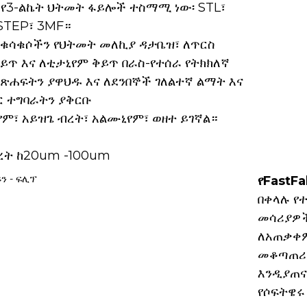
 የ3-ልኬት ህትመት ፋይሎች ተስማሚ ነው፡ STL፣
STEP፣ 3MF።
ት ቁሳቁሶችን የህትመት መለኪያ ዳታቤዝ፣ ለጥርስ
ይጥ እና ለቲታኒየም ቅይጥ በራስ-የተሰራ የትክክለኛ
ጽሐፍትን ያዋህዱ እና ለደንበኞች ገለልተኛ ልማት እና
 ተግባራትን ያቅርቡ
የም፣ አይዝጌ ብረት፣ አልሙኒየም፣ ወዘተ ይገኛል።
ች
ረት ከ20um -100um
የFastF
በቀላሉ የ
መሳሪያዎች
ለአጠቃቀም
መቆጣጠሪ
እንዲያጠና
የሶፍትዌሩ