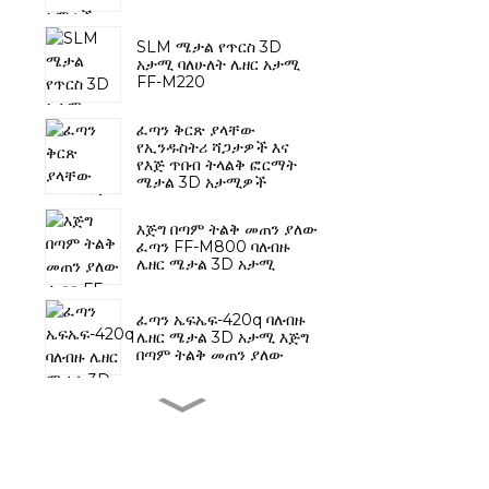
SLM ሜታል የጥርስ 3D
አታሚ ባለሁለት ሌዘር አታሚ
FF-M220
ፈጣን ቅርጽ ያላቸው
የኢንዱስትሪ ሻጋታዎች እና
የእጅ ጥበብ ትላልቅ ፎርማት
ሜታል 3D አታሚዎች
እጅግ በጣም ትልቅ መጠን ያለው
ፈጣን FF-M800 ባለብዙ
ሌዘር ሜታል 3D አታሚ
ፈጣን ኤፍኤፍ-420q ባለብዙ
ሌዘር ሜታል 3D አታሚ እጅግ
በጣም ትልቅ መጠን ያለው
ልዩ የጥርስ ብረት 3D አታሚ
FF-M140C