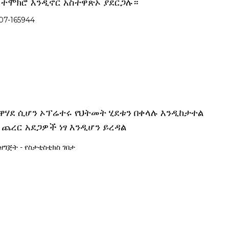
ተሞክሮ እንዲኖር አስተዋጽኦ ያደርጋሉ።
ዋሃደ ሲሆን ኦፕሬተሩ የህትመት ሂደቱን በቀላሉ እንዲከታተል
ር ጨረር አደጋዎች ነፃ እንዲሆን ይረዳል