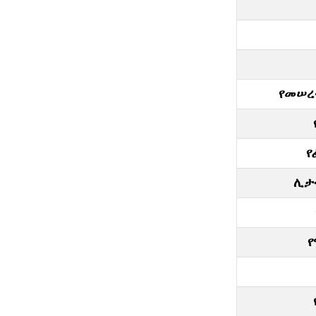
የመሠረ
የ
ሊታ