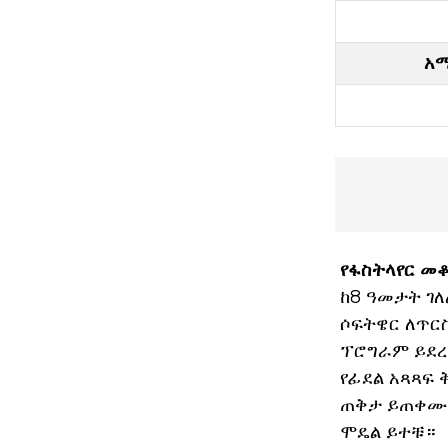
አማ
የፋስትላየር መ
ከ8 ዓመታት ገለ
ሶፍትዌር ለጥርስ
ፕሮግራም ይደረ
የፊደል አጻጻፍ
ጠቅታ ይጠቀሙ።
ሞዴል ይተቹ።