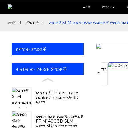
መነሻ
ምርቶች
መነሻ
ምርቶች
አነስተኛ SLM ሁሉን-በአንድ የዴስክቶፕ የጥርስ ብረ
የምርት ምድቦች
Loading...
Loading...
ተለይተው የቀረቡ ምርቶች
አነስተኛ SLM ሁሉን-በአንድ
የዴስክቶፕ የጥርስ ብረት 3D
አታሚ
ለጥርስ ብረት ተጨማሪ አምራች
FF-M140C 3D SLM
አታሚ 3D ማተሚያ ማሽን