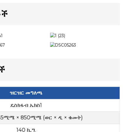
ቶች
ች
ዝርዝር መግለጫ
ዴስክፋብ ኤክስ1
55ሚሜ × 850ሚሜ (ወር × ዲ × ቁመት)
140 ኪ.ግ.