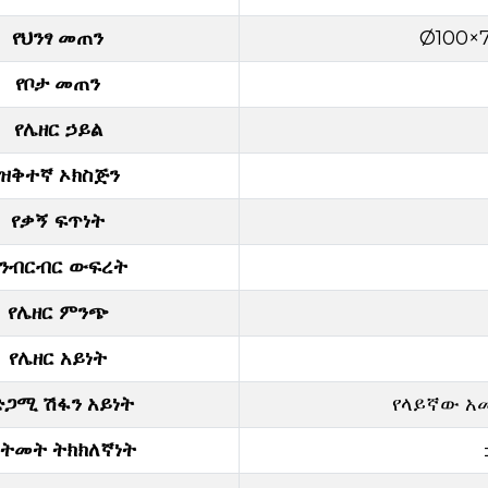
የህንፃ መጠን
Ø100×
የቦታ መጠን
የሌዘር ኃይል
ዝቅተኛ ኦክስጅን
የቃኝ ፍጥነት
የንብርብር ውፍረት
የሌዘር ምንጭ
የሌዘር አይነት
ድጋሚ ሽፋን አይነት
የላይኛው አ
ህትመት ትክክለኛነት