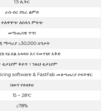
1.5 ሊትር
ራስ-ሰር የስራ ልምድ
ተለዋዋጭ ለስላሳ ምላጭ
መግነጢሳዊ ጥገና
 ማጣሪያ ≥30,000 ሰዓታት
 የፊደል አጻጻፍ እና የመንገድ እቅድ
፣ ቲታኒየም ቅይጥ ፣ ንጹህ ቲታኒየም
slicing software & FastFab መቆጣጠሪያ ሶፍትዌር
በውሃ የቀዘቀዘ
15 ~ 28℃
≤78%