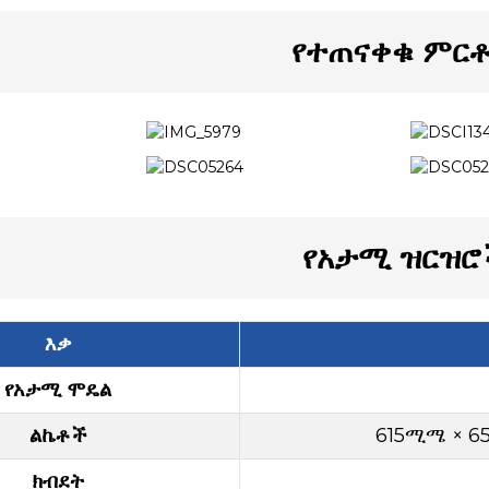
የተጠናቀቁ ምር
የአታሚ ዝርዝሮ
እቃ
የአታሚ ሞዴል
ልኬቶች
615ሚሜ × 6
ክብደት