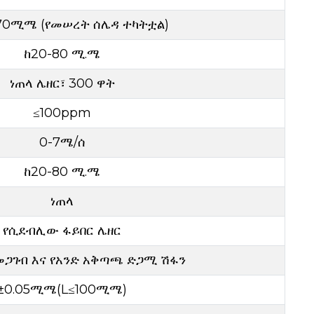
70ሚሜ (የመሠረት ሰሌዳ ተካትቷል)
ከ20-80 ሚ.ሜ
ነጠላ ሌዘር፣ 300 ዋት
≤100ppm
0-7ሜ/ሰ
ከ20-80 ሚ.ሜ
ነጠላ
የሲደብሊው ፋይበር ሌዘር
መጋገብ እና የአንድ አቅጣጫ ድጋሚ ሽፋን
±0.05ሚሜ(L≤100ሚሜ)