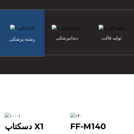
تولید قالب
دندانپزشکی
رشته پزشکی
FF-M140
دسکتاپ X1