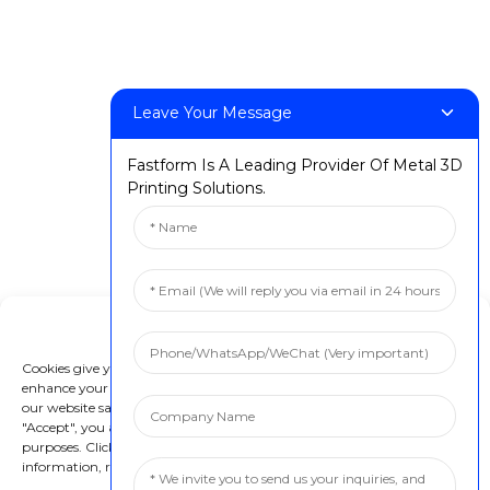
Leave Your Message
Fastform Is A Leading Provider Of Metal 3D
Printing Solutions.
Manage Cookie Consent
Cookies give you a personalized experience. Cookie files help us to
enhance your experience using our website, simplify navigation, keep
our website safe, and assist in our marketing efforts. By clicking
"Accept", you agree to the storing of cookies on your device for these
purposes. Click "Adjust" to adjust your cookie preferences. For more
information, review our Cookies Policy.