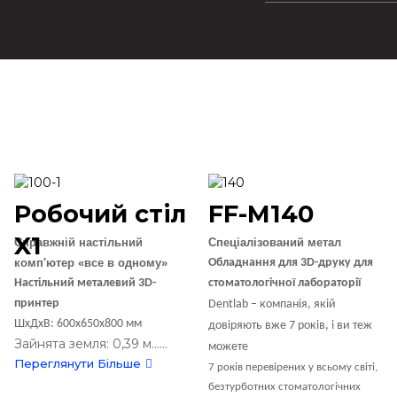
Робочий стіл
FF-M140
X1
Справжній настільний
Спеціалізований метал
комп'ютер «все в одному»
Обладнання для 3D-друку для
Настільний металевий 3D-
стоматологічної лабораторії
принтер
Dentlab – компанія, якій
ШxДxВ: 600x650x800 мм
довіряють вже 7 років, і ви теж
Зайнята земля: 0,39 м......
можете
Переглянути Більше
7 років перевірених у всьому світі,
безтурботних стоматологічних