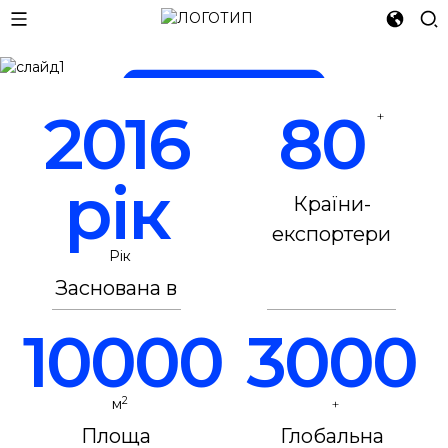
LET 3D PRINTING
ЧИТАТИ ДАЛІ
ЧИТАТИ ДАЛІ
2016
80
+
рік
Країни-
експортери
Рік
Заснована в
10000
3000
2
м
+
Площа
Глобальна