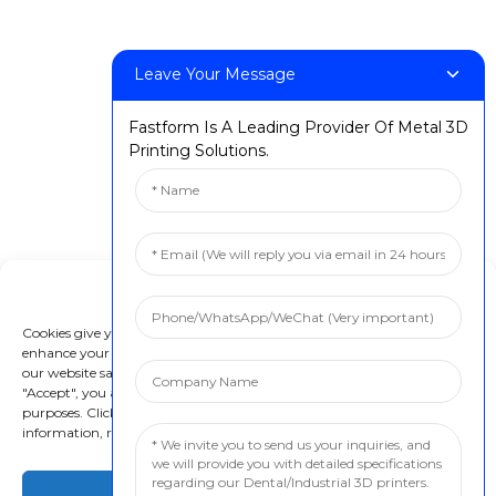
Leave Your Message
Fastform Is A Leading Provider Of Metal 3D
Printing Solutions.
Manage Cookie Consent
Cookies give you a personalized experience. Cookie files help us to
enhance your experience using our website, simplify navigation, keep
our website safe, and assist in our marketing efforts. By clicking
"Accept", you agree to the storing of cookies on your device for these
purposes. Click "Adjust" to adjust your cookie preferences. For more
information, review our Cookies Policy.
Accept