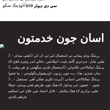
وڌيڪ سکو
اسان جون خدمتون
طبي ميدان ۾ 3D پرنٽنگ وڏي پيماني تي استعمال ٿئي ٿي. ان کي
طبي ماڊل، سرجري گائيڊ پليٽ، امپلانٽس، بحالي ايڊز وغيره ٺاهڻ لاءِ
استعمال ڪري سگهجي ٿو. هن وقت، 3D پرنٽنگ ٽيڪنالاجي ڪاميابي
سان چمڙي، هڏا، رت جون رڙيون، اوٽرهينولرينگولوجي ۽ ٻيا عضوا
پرنٽ ڪري چڪي آهي. مستقبل ۾، 3D پرنٽنگ ٽيڪنالاجي انساني
ٽشوز ۽ عضون جي پيداوار لاءِ هڪ نئون طريقو بڻجي ويندي، جيڪا
طبي برادري لاءِ هڪ مڪمل ۽ قابل اعتماد نئين علاج جي اسڪيم
فراهم ڪندي.