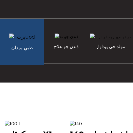
مولڊ جي پيداوار
ڏندن جو علاج
طبي ميدان