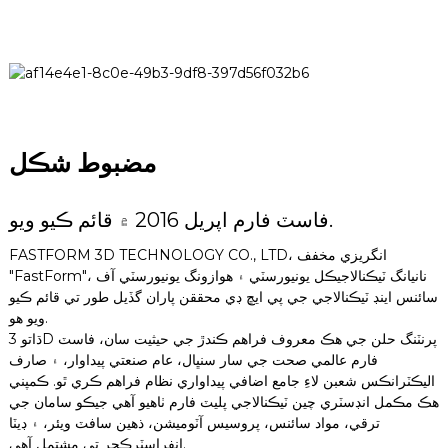
مضبوط شڪل
فاسٽ فارم اپريل 2016 ۾ قائم ڪيو ويو.
FASTFORM 3D TECHNOLOGY CO., LTD، انگريزي مخفف
"FastForm"، نانيانگ ٽيڪنالاجيڪل يونيورسٽي ۽ هوازونگ يونيورسٽي آف
سائنس اينڊ ٽيڪنالاجي جي پي ايڇ ڊي محققن پاران گڏيل طور تي قائم ڪيو
ويو هو.
ڌاتو 3D پرنٽنگ حلن جي هڪ معروف فراهم ڪندڙ جي حيثيت سان، فاسٽ
فارم عالمي صحت جي سار سنڀال، عام صنعتي پيداوار، ۽ صارف
اليڪٽرانڪس شعبن لاءِ جامع اضافي پيداواري نظام فراهم ڪري ٿو. ڪمپني
هڪ مڪمل انڊسٽري چين ٽيڪنالاجي پليٽ فارم ٺاهيو آهي جيڪو سامان جي
ترقي، مواد سائنس، پروسيس آٽوميشن، ذهين سافٽ ويئر، ۽ ڊيٽا
انفراسٽرڪچر تي مشتمل آهي.