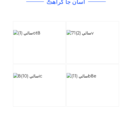
اسان جا گراهڪ