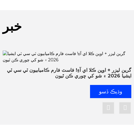
خبر
گرين ليزر + اوپن ڪلا اي آءِ! فاسٽ فارم ڪاميابيون ٽي سي ٽي
ايشيا 2026 ۾ شو کي چوري ڪن ٿيون
وڌيڪ ڏسو