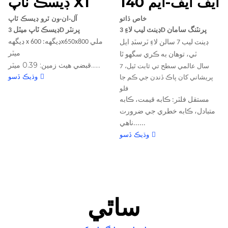
ايف ايف-ايم 140
ڊيسڪ ٽاپ X1
خاص ڌاتو
آل-ان-ون ٽرو ڊيسڪ ٽاپ
ڊينٽ ليب لاءِ 3D پرنٽنگ سامان
ڊيسڪ ٽاپ ميٽل 3D پرنٽر
ڊيگهه x ڊيگهه: 600x650x800 ملي
ڊينٽ ليب 7 سالن لاءِ ٽرسٽڊ ايل
ميٽر
ٽي، توهان به ڪري سگهو ٿا
قبضي هيٺ زمين: 0.39 ميٽر......
7 سال عالمي سطح تي ثابت ٿيل،
وڌيڪ ڏسو
پريشاني کان پاڪ ڏندن جي ڪم جا
فلو
مستقل فلٽر: ڪابه قيمت، ڪابه
متبادل، ڪابه خطري جي ضرورت
ناهي......
وڌيڪ ڏسو
ساٿي