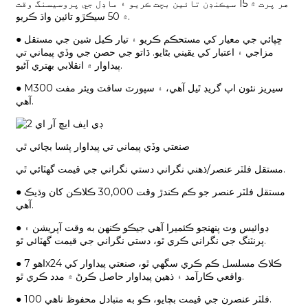
هر پرت ۾ 15 سيڪنڊن تائين بچت ڪريو ۽ ماڊل جي پروسيسنگ وقت
۾ 50 سيڪڙو تائين واڌ ڪريو.
● ڇپائي جي معيار کي مستحڪم ڪريو ۽ تيار ڪيل شين جي مستقل
مزاجي ۽ اعتبار کي يقيني بڻايو. ڌاتو جي حصن جي وڏي پيماني تي
پيداوار ۾ انقلابي بهتري آڻيو.
● M300 سيريز نئون اپ گريڊ ٿيل آهي، ۽ سپورٽ سافٽ ويئر مفت
آهي.
صنعتي وڏي پيماني تي پيداوار پئسا بچائي ٿي
مستقل فلٽر عنصر/ذهني نگراني دستي نگراني جي قيمت گھٽائي ٿي.
● مستقل فلٽر عنصر جو ڪم ڪندڙ وقت 30,000 ڪلاڪن کان وڌيڪ
آهي.
● ڊوائيس وٽ پنهنجو ڪئميرا آهي جيڪو ڪنهن به وقت آپريشن ۽
پرنٽنگ جي نگراني ڪري ٿو، دستي نگراني جي قيمت گھٽائي ٿو.
● اهو 7x24 ڪلاڪ مسلسل ڪم ڪري سگهي ٿو، صنعتي پيداوار کي
واقعي ڪارآمد ۽ ذهين پيداوار حاصل ڪرڻ ۾ مدد ڪري ٿو.
● 100 فلٽر عنصرن جي قيمت بچايو، ڪو به متبادل محفوظ ناهي.