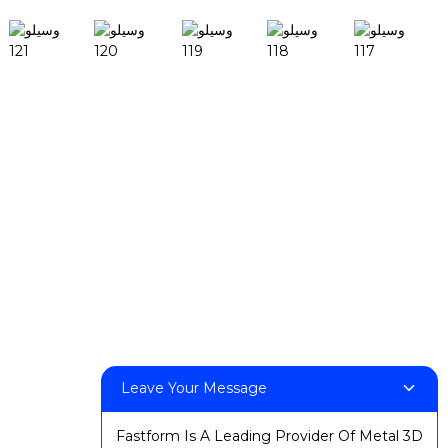
مصنوعات
ڊيسڪ فيب ايڇ 1
ڊيسڪ فيب ايڪس 1
ايف ايف-ايم 140 ايڇ
ايف ايف-ايم 140 سي
ايف ايف-ايم 220
ايف ايف-ايم 300
ايف ايف-ايم 420
ايف ايف-ايم 800
Leave Your Message
اسان سان رابطو ڪريو
Fastform Is A Leading Provider Of Metal 3D
:+86 13524325881