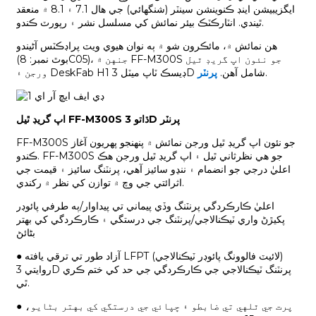
ايگزيبيشن اينڊ ڪنوينشن سينٽر (شنگھائي) جي هال 7.1 ۽ 8.1 ۾ منعقد
ٿيندي. انٽارڪٽڪ بيئر نمائش کي مسلسل نشر ۽ رپورٽ ڪندو.
هن نمائش ۾، مائڪرون شو ۾ ٻه نوان هيوي ويٽ پراڊڪٽس آڻيندو
(بوٿ نمبر: 8C05)، جنهن ۾ FF-M300S جو نئون اپ گريڊ ٿيل
.
ورجن ۽ DeskFab H1 ڊيسڪ ٽاپ ميٽل 3D شامل آهن.
پرنٽر
اپ گريڊ ٿيل FF-M300S ڌاتو 3D پرنٽر
FF-M300S جو نئون اپ گريڊ ٿيل ورجن نمائش ۾ پنهنجو پهريون آغاز
ڪندو. FF-M300S جو هي نظرثاني ٿيل ۽ اپ گريڊ ٿيل ورجن هڪ
اعليٰ درجي جو انضمام ۽ ننڍو سائيز آهي، پرنٽنگ سائيز ۽ قيمت جي
اثرائتي جي وچ ۾ توازن کي نظر ۾ رکندي.
اعليٰ ڪارڪردگي پرنٽنگ وڏي پيماني تي پيداوار/ٻه طرفي پائوڊر
پکيڙڻ واري ٽيڪنالاجي/پرنٽنگ جي درستگي ۽ ڪارڪردگي کي بهتر
بڻائڻ
● آزاد طور تي ترقي يافته LFPT (لائيٽ فالوونگ پائوڊر ٽيڪنالاجي)
روايتي 3D پرنٽنگ ٽيڪنالاجي جي ڪارڪردگي جي حد کي ختم ڪري
ٿي.
● پرت جي ٿلهي تي ضابطو ۽ ڇپائي جي درستگي کي بهتر بڻايو،