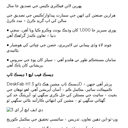
پهرين لائن فيڪٽري ڪيس جي تصديق جا سال
هزارين صنعتن کي انهن جي سمارٽ پيداوار/ڪيس جي تصديق جي
سالن کي اپ گريڊ ڪرڻ ۾ مدد ڪرڻ
● پوري سيريز جا 1,000 کان وڌيڪ يونٽ وڪرو ڪيا ويا آهن، سڄي
دنيا ۾ تعاون ڪندڙ گراهڪ آهن.
● چونڊ لاءِ وڏي پيماني تي لائبريري، حصن جي ڇپائي کي هوشيار
بڻائيندي.
● سامان مستحڪم طور تي هلندو آهي ۽ سيلز کان پوءِ جي سروس
پريشاني کان پاڪ آهي.
ڊيسڪ فيب ايڇ 1 ڊيسڪ ٽاپ
DeskFab H1 ڊيسڪ ٽاپ مشين هڪ ڌاتو 3D پرنٽر آهي جنهن ۾
ڪمپيڪٽ سائيز، مڪمل ڪم ۽ آسان آپريشن آهي. اهو توهان جي
بجيٽ ۽ سائيٽ جي مسئلن کي حل ڪري سگهي ٿو، آپريٽنگ حد کي
گهٽائي سگهي ٿو ۽ مشين کي انتهائي ڪارآمد بڻائي سگهي ٿو.
ون-ٽو-اين ذهين تعاون، تدريس ۽ سائنسي تحقيق جي مڪمل ڪوريج