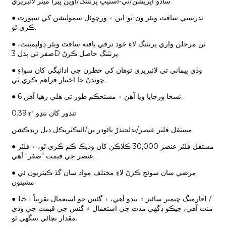
سادو آپريشن/ٽي-اسٽيپ پرنٽنگ/اوپن پيرا ميٽر لائبريري
● تدريسي سافٽ ويئر ون-ٽو-اين ۽ ورچوئل سموليشن کي سپورٽ
ڪري ٿو.
● ٽن مرحلن واري پرنٽنگ لاءِ خود ترقي يافته سافٽ ويئر ڊولپمينٽ،
صفر تي ٻڌل 3D پرنٽنگ حاصل ڪرڻ.
● وڏي پيماني تي لائبريري توهان کي خطرن جي ادائيگي کان سواءِ
چونڊڻ جا اختيار فراهم ڪري ٿي.
● 6 نسخا ورجايا ويا آهن ۽ مستحڪم طور تي هلي رهيا آهن.
0.39㎡ تندور کان ننڍو
مستقل فلٽر عنصر/بدلجندڙ پائوڊر بن/اليڪٽريڪل ڊبل ريڊڪشن
● مستقل فلٽر عنصر 30,000 ڪلاڪن کان وڌيڪ ڪم ڪري ٿو، ۽ فلٽر
عنصر جي قيمت "صفر" آهي.
● مرضي سان سوئچ ڪرڻ لاءِ مختلف مواد سان گڏ ڪيتريون ئي
مشينون
● فارمنگ چيمبر سائيز ۾ ننڍو آهي، ۽ گئس جو استعمال تقريباً 1-1.5L/
منٽ آهي، جيڪو ڊگهي مدت جي استعمال ۾ گئس جي قيمت جي وڏي
مقدار بچائي سگهي ٿو.