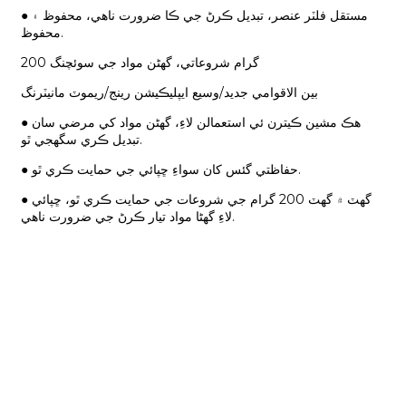
● مستقل فلٽر عنصر، تبديل ڪرڻ جي ڪا ضرورت ناهي، محفوظ ۽
محفوظ.
200 گرام شروعاتي، گھڻن مواد جي سوئچنگ
بين الاقوامي جديد/وسيع ايپليڪيشن رينج/ريموٽ مانيٽرنگ
● هڪ مشين ڪيترن ئي استعمالن لاءِ، گهڻن مواد کي مرضي سان
تبديل ڪري سگهجي ٿو.
● حفاظتي گئس کان سواءِ ڇپائي جي حمايت ڪري ٿو.
● گهٽ ۾ گهٽ 200 گرام جي شروعات جي حمايت ڪري ٿو، ڇپائي
لاءِ گھڻا مواد تيار ڪرڻ جي ضرورت ناهي.
سپورٽ
سافٽ ويئر سپورٽ