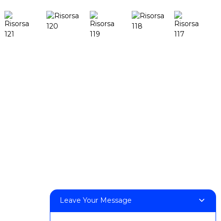
Libri
DeskFab H1
DeskFab X1
FF-M140H
FF-M140C
FF-M220
FF-M300
FF-M420
FF-M800
Leave Your Message
Contattaci