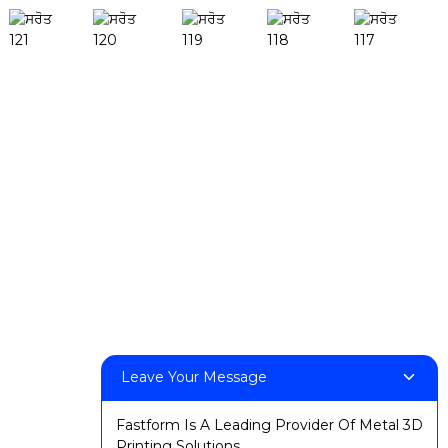
ਉਤਪਾਦ
ਡੈਸਕਫੈਬ ਐੱਚ1
ਡੈਸਕਫੈਬ X1
ਐੱਫ.ਐੱਫ.-ਐਮ140ਐੱਚ
ਐੱਫ.ਐੱਫ.-ਐਮ140ਸੀ
ਐੱਫ.ਐੱਫ.-ਐਮ220
ਐੱਫ.ਐੱਫ.-ਐਮ300
ਐੱਫ.ਐੱਫ.-ਐਮ420
ਐੱਫ.ਐੱਫ.-ਐਮ800
Leave Your Message
ਸਾਡੇ ਨਾਲ ਸੰਪਰਕ ਕਰੋ
Fastform Is A Leading Provider Of Metal 3D
:+86 13524325881
Printing Solutions.