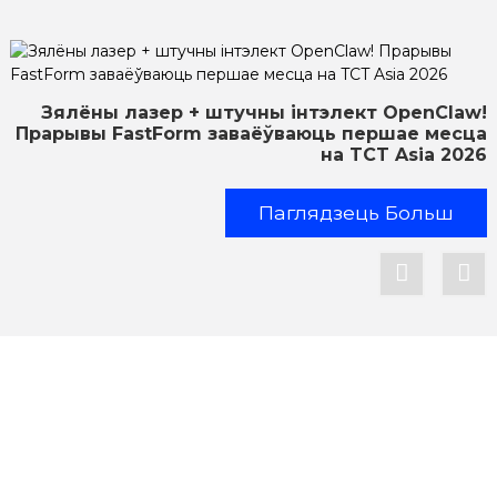
Зялёны лазер + штучны інтэлект OpenClaw!
Прарывы ​​FastForm заваёўваюць першае месца
на TCT Asia 2026
Паглядзець Больш
Падтрымка
Падтрымка праграмнага забеспячэння
Цэнтр загрузкі