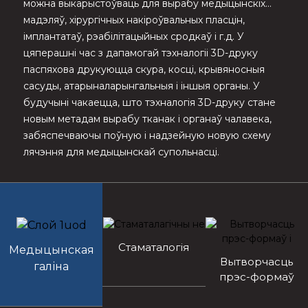
можна выкарыстоўваць для вырабу медыцынскіх
мадэляў, хірургічных накіроўвальных пласцін,
імплантатаў, рэабілітацыйных сродкаў і г.д. У
цяперашні час з дапамогай тэхналогіі 3D-друку
паспяхова друкуюцца скура, косці, крывяносныя
сасуды, атарыналарынгальныя і іншыя органы. У
будучыні чакаецца, што тэхналогія 3D-друку стане
новым метадам вырабу тканак і органаў чалавека,
забяспечваючы поўную і надзейную новую схему
лячэння для медыцынскай супольнасці.
Стаматалогія
Медыцынская
Вытворчасць
галіна
прэс-формаў