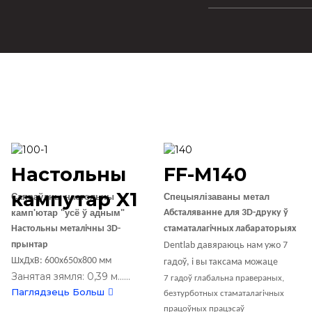
Настольны
FF-M140
кампутар X1
Сапраўдны настольны
Спецыялізаваны метал
камп'ютар "усё ў адным"
Абсталяванне для 3D-друку ў
Настольны металічны 3D-
стаматалагічных лабараторыях
прынтар
Dentlab давяраюць нам ужо 7
ШхДхВ: 600х650х800 мм
гадоў, і вы таксама можаце
Занятая зямля: 0,39 м......
7 гадоў глабальна правераных,
Паглядзець Больш
безтурботных стаматалагічных
працоўных працэсаў