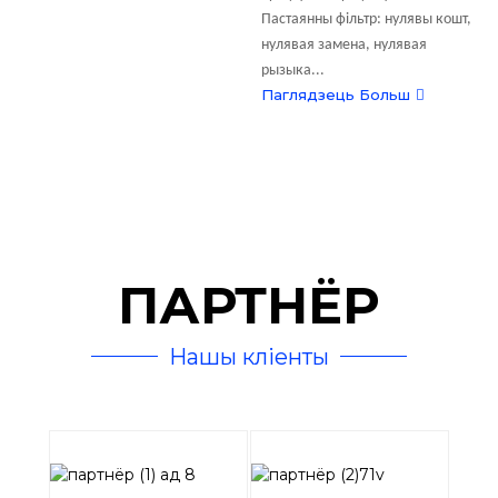
Пастаянны фільтр: нулявы кошт,
нулявая замена, нулявая
рызыка...
Паглядзець Больш
ПАРТНЁР
Нашы кліенты