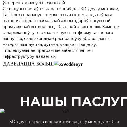
ўніверсітэта навукі і тэхналогій.
Як вядучы пастаўшчык рашэнняў для 3D-друку металам,
FastForm прапануе комплексныя сістэмы адытыўнага
вытворчасці для глабальнай аховы здароўя, агульнай
прамысловай вытворчасці і бытавой электронікі. Кампанія
стварыла поўную тэхналагічную платформу галіновага
ланцужка, якая ахоплівае распрацоўку абсталявання,
матэрыялазнаўства, аўтаматызацыю працэсаў,
інтэлектуальнае праграмнае забеспячэнне і
інфраструктуру дадзеных.
ДАВЕДАЦЦА БОЛЬШ
НАШЫ ПАСЛУГ
3D-друк шырока выкарыстоўваецца ў медыцыне. Яго