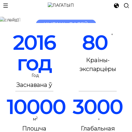
LET 3D PRINTING
ЧЫТАЦЬ ДАЛЕЙ
ЧЫТАЦЬ ДАЛЕЙ
2016
80
+
год
Краіны-
экспарцёры
Год
Заснавана ў
10000
3000
2
м
+
Плошча
Глабальная