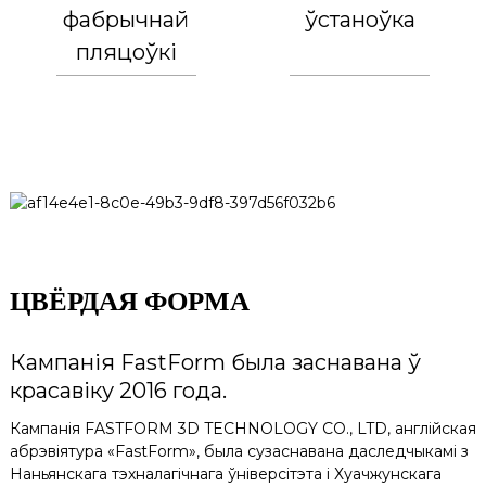
фабрычнай
ўстаноўка
пляцоўкі
ЦВЁРДАЯ ФОРМА
Кампанія FastForm была заснавана ў
красавіку 2016 года.
Кампанія FASTFORM 3D TECHNOLOGY CO., LTD, англійская
абрэвіятура «FastForm», была сузаснавана даследчыкамі з
Наньянскага тэхналагічнага ўніверсітэта і Хуачжунскага