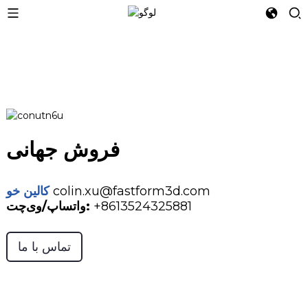
فروش جهانی
colin.xu@fastform3d.com
کالین خو
‎+8613524325881‎
واتساپ/وی‌چت:
تماس با ما