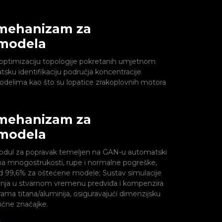
 mehanizam za
modela
 optimizaciju topologije pokretanih umjetnom
sku identifikaciju područja koncentracije
odelima kao što su lopatice zrakoplovnih motora
 mehanizam za
modela
 modul za popravak temeljen na GAN-u automatski
u na mnogostrukosti, rupe i normalne pogreške,
od 99,6% za oštećene modele; Sustav simulacije
nja u stvarnom vremenu predviđa i kompenzira
rama titana/aluminija, osiguravajući dimenzijsku
ične značajke.