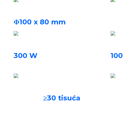
Volumen zgrade
Zaštitn
Dušik,
Φ100 x 80 mm
Snaga lasera
Stopa 
300 W
100
kru
/3 h
Sustav za filtriranje
Materij
Legura 
≥30 tisuća
Trajni filter
sati
titana, č