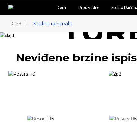
Dom
Proizvodi
Stolno Račun
TUR
Dom
Stolno računalo
Neviđene brzine ispisa
PRAVI STOLNI
SAZNAJTE VIŠE I C