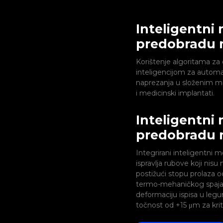
Inteligentni
predobradu 
Korištenje algoritama za
inteligencijom za automat
naprezanja u složenim m
i medicinski implantati.
Inteligentni
predobradu 
Integrirani inteligentni
ispravlja rubove koji nis
postižući stopu prolaza 
termo-mehaničkog spaja
deformaciju ispisa u legu
točnost od +15 μm za krit