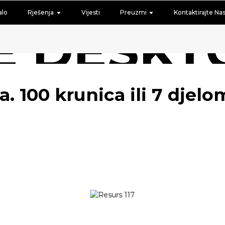
alo
Rješenja
Vijesti
Preuzmi
Kontaktirajte Na
E DESKT
. 100 krunica ili 7 djelo
 METALNI 3D PRINTER
IJENE
KUPITE ODMAH