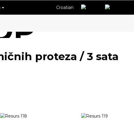
Croatian
s
OP
mičnih proteza / 3 sata