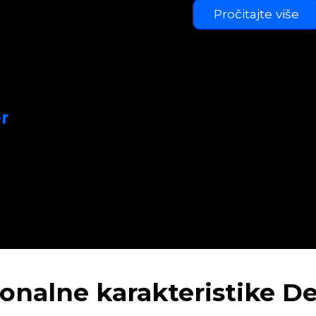
Pročitajte više
r
onalne karakteristike D