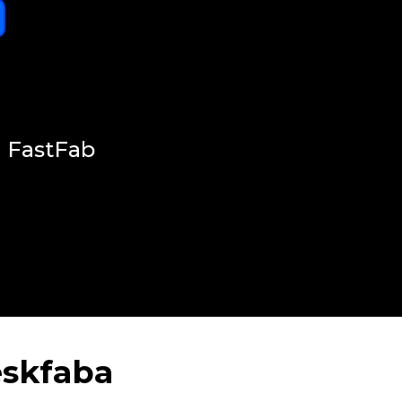
FastFab
eskfaba