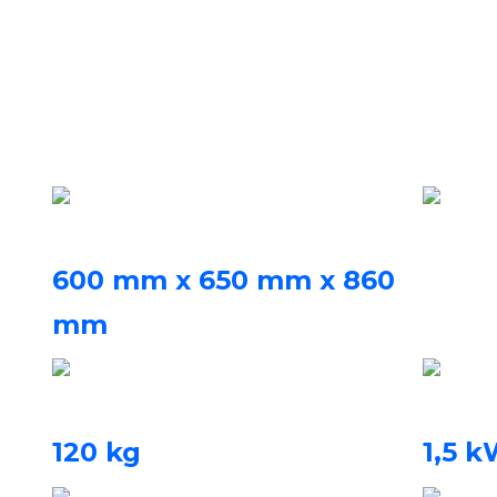
Stolno računalo (Tehni
Dimenzije pisača
Softar
Softver
600 mm x 650 mm x 860
softver
mm
(DxŠxV)
Težina stroja
Nazivn
120 kg
1,5 