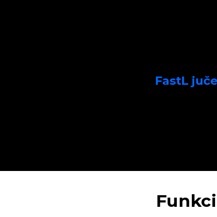
FastL juče
Funkci