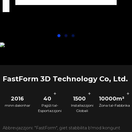
N
l-
ta' splużjoni.
ossidazzjoni
tat-trab.
Densità
konsistenti
tal-parti u
kwalità tal-
wiċċ.
FastForm 3D Technology Co, Ltd.
+
+
+
2016
40
1500
10000m²
minn dakinhar
Pajjiżi tal-
Installazzjoni
Żona tal-Fabbrika
Esportazzjoni
Globali
Abbrevjazzjoni: "FastForm", ġiet stabbilita b'mod konġunt