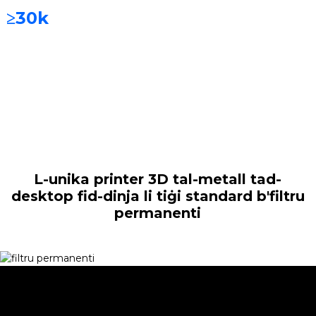
kromju, liga tat-
≥30k
sigħat
titanju, titanju pur,
eċċ.
L-unika printer 3D tal-metall tad-
desktop fid-dinja li tiġi standard b'filtru
permanenti