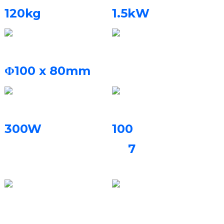
120kg
1.5kW
Volum tal-Bini
Gass Protettiv
Nitroġenu, Argon
Φ100 x 80mm
Qawwa tal-Laser
Rata tal-Bini
300W
100
kuruni
7
jew
dentatura
parzjali /3 sigħat
Sistema ta' Filtrazzjoni
Materjali tal-Istampar
Filtru Permanenti
Liga tal-kobalt-