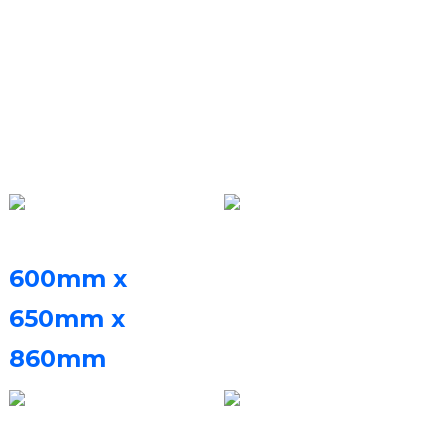
Desktop (Parametri
Tekniċi)
Dimensjonijiet tal-Printer
Sistema Softare
Softwer FastForm Fast
600mm x
ayer għat-tqattigħ u
650mm x
softwer tal-kontroll
860mm
(T x W x H)
FastFab
Piż tal-Magna
Qawwa Nominali