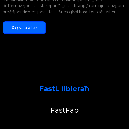
deformazzjoni tal-istampar f'ligi tat-titanju/aluminju, u tiżgura
J
preċiżjoni dimensjonali ta' +15um għal karatteristiċi kritiċi.
m
Aqra aktar
M
g
FastL ilbieraħ
FastFab