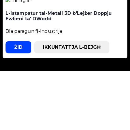
L-Istampatur tal-Metall 3D b'Lejżer Doppju
Ewlieni ta' DWorld
Bla paragun fl-Industrija
ŻID
IKKUNTATTJA L-BEJGĦ
Appoġġ
Appoġġ tas-Softwer
Ċentru tat-Tniżżil
Biljett tas-Servizz
Ċentri ta' Servizz