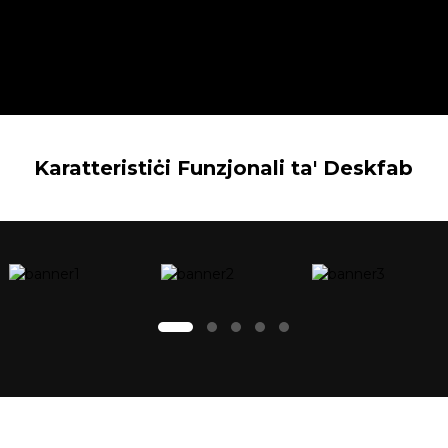
Karatteristiċi Funzjonali ta' Deskfab
STABBILIZZAT
MINGĦAJR
DISINN TA'
BIL-FLUSS
MANUTENZJONI
KOSTRUZZJONI
F'DIVERSI
GĦAL
LI MA
STADJI
ĦAJTEK
JIŻBALJAX,
DESKTOP VERU KOLLOX F'WIEĦED
SISTEMA
KOLLHA.
INSTALLAZZJON