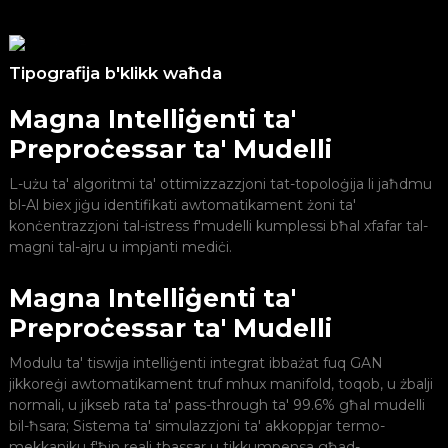
Tipografija b'klikk waħda
Magna Intelliġenti ta'
Preproċessar ta' Mudelli
L-użu ta' algoritmi ta' ottimizzazzjoni tat-topoloġija li jaħdmu
bl-Al biex jiġu identifikati awtomatikament żoni ta'
konċentrazzjoni tal-istress f'mudelli kumplessi bħal xfafar tal-
magni tal-ajru u impjanti mediċi.
Magna Intelliġenti ta'
Preproċessar ta' Mudelli
L
i
Modulu ta' tiswija intelliġenti integrat ibbażat fuq GAN
jikkoreġi awtomatikament truf mhux manifold, toqob, u żbalji
normali, u jikseb rata ta' pass-through ta' 99.6% għal mudelli
bil-ħsara; Sistema ta' simulazzjoni ta' akkoppjar termo-
mekkaniku f'ħin reali tbassar u tikkumpensa għad-