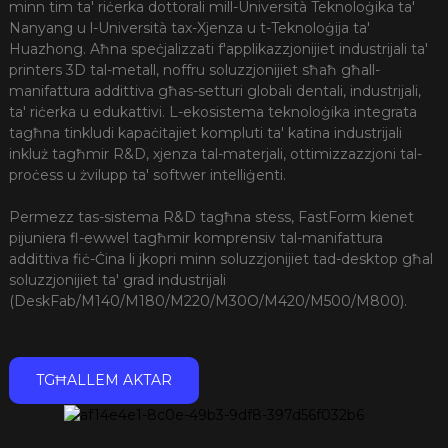
minn tim ta' riċerka dottorali mill-Università Teknoloġika ta'
Nanyang u l-Università tax-Xjenza u t-Teknoloġija ta'
Huazhong. Aħna speċjalizzati f'applikazzjonijiet industrijali ta'
printers 3D tal-metall, noffru soluzzjonijiet sħaħ għall-
manifattura addittiva għas-setturi globali dentali, industrijali,
ta' riċerka u edukattivi. L-ekosistema teknoloġika integrata
tagħna tinkludi kapaċitajiet kompluti ta' katina industrijali
inkluż tagħmir R&D, xjenza tal-materjali, ottimizzazzjoni tal-
proċess u żvilupp ta' softwer intelliġenti.
Permezz tas-sistema R&D tagħna stess, FastForm kienet
pijuniera fl-ewwel tagħmir komprensiv tal-manifattura
addittiva fiċ-Ċina li jkopri minn soluzzjonijiet tad-desktop għal
soluzzjonijiet ta' grad industrijali
(DeskFab/M140/M180/M220/M30O/M420/M500/M800).
TGĦALLEM AKTAR