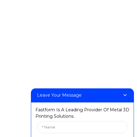
Prodotti
DeskFab H1
DeskFab X1
FF-M140H
FF-M140C
FF-M220
FF-M300
FF-M420
FF-M800
Leave Your Message
Ikkuntattjana
Fastform Is A Leading Provider Of Metal 3D
: +86 13524325881
Printing Solutions.
:info@fastform3d.com
:Bini 14, Biobay Park, Nru. 9 Triq Weixin, Belt ta' Suzhou,