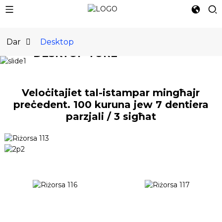
F'WAĦD
Dar
Desktop
DESKTOP TURE
PRINTER 3D TAL-
METALL TRUE
Veloċitajiet tal-istampar mingħajr
preċedent. 100 kuruna jew 7 dentiera
DESKTOP
parzjali / 3 sigħat
TGHALLEM AKTAR U L-
PREZZIJIET
IXTRI ISSA