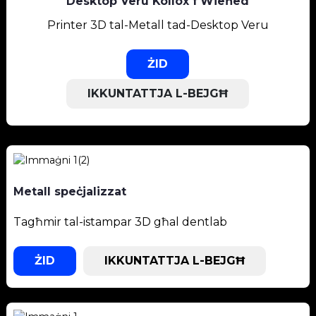
Desktop Veru Kollox f'Wieħed
Printer 3D tal-Metall tad-Desktop Veru
ŻID
IKKUNTATTJA L-BEJGĦ
Metall speċjalizzat
Tagħmir tal-istampar 3D għal dentlab
ŻID
IKKUNTATTJA L-BEJGĦ