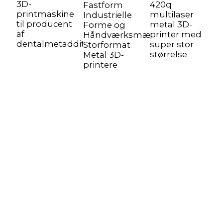
3D-
420q
D
Fastform
printmaskine
multilaser
p
Industrielle
til producent
metal 3D-
d
Forme og
af
printer med
l
Håndværksmæssige
dentalmetadditiver
super stor
F
Storformat
størrelse
Metal 3D-
printere
Støtte
Softwaresupport
Downloadcenter
Servicebillet
Servicecentre
Ressourcer