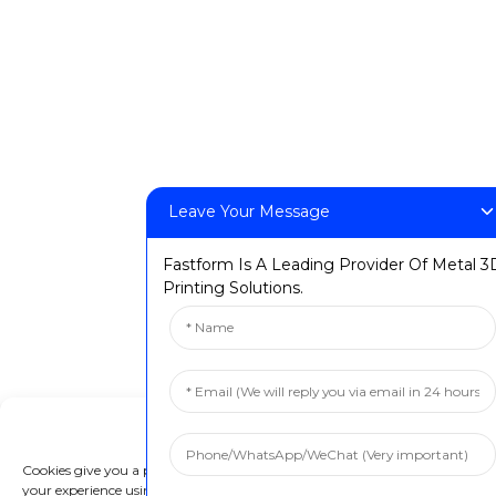
Løsninger
Tandlæge
Industriel prototyping
Industriel støbning
Undervisning
Forbrugerelektronik
Leave Your Message
Medicinsk
Luftfart
Fastform Is A Leading Provider Of Metal 3
Printing Solutions.
© Copyright: FastForm 3D Technology Co., Ltd. Alle
rettigheder forbeholdes. Privatlivspolitik
Resource
Manage Cookie Consent
Cookies give you a personalized experience. Cookie files help us to enhance
your experience using our website, simplify navigation, keep our website