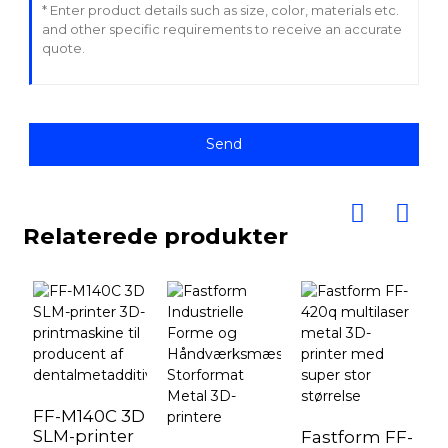
Send
Relaterede produkter
FF-M140C 3D
SLM-printer
Fastform FF-
S