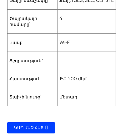
Ֆայլի ձևաչափը՝
Քայլ, IGES, SLC, CLI, STL
Ծայրակալի
4
համարը՝
Կապ:
Wi-Fi
Ճշգրտություն՝
Հաստություն:
150-200 մկմ
Տպիչի նյութը՝
Մետաղ
ԿԱՊ ՄԵԶ ՀԵՏ