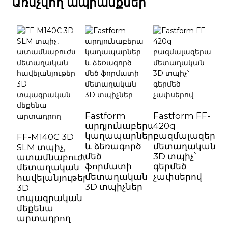
Առնչվող ապրանքներ
Fastform
Fastform FF-
S
արդյունաբերական
420q
կաղապարներ
բազմալազերայ
FF-M140C 3D
և ձեռագործ
մետաղական
3
SLM տպիչ,
մեծ
3D տպիչ՝
կ
ատամնաբուժական
ֆորմատի
գերմեծ
լ
մետաղական
մետաղական
չափսերով
տ
հավելանյութերի
3D տպիչներ
M
3D
տպագրական
մեքենա
արտադրող