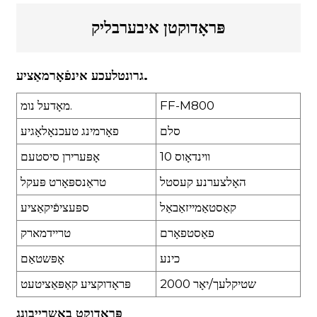
פּראָדוקטן איבערבליק
גרונטלעכע אינפֿאָרמאַציע.
FF-M800
מאָדעל נומ.
סלם
פאָרמינג טעכנאָלאָגיע
ווינדאָוס 10
אָפּערירן סיסטעם
האָלצערנע קעסטל
טראַנספּאָרט פּעקל
קאַסטאַמייזאַבאַל
ספּעציפֿיקאַציע
פאַסטפאָרם
טריידמארק
כינע
אָפּשטאַם
2000 שטיקלעך/יאָר
פּראָדוקציע קאַפּאַציטעט
פּראָדוקט באַשרייַבונג