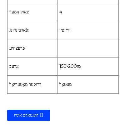
4
נאָזל נומער:
וויי-פיי
פֿאַרבינדונג:
פּרעציזיע:
150-200מו
גרעב:
מעטאַל
דרוקער מאַטעריאַל:
קאָנטאַקט אונדז