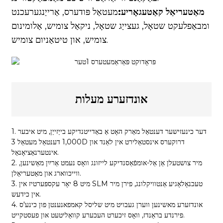
מאַטעריאַל קאַטעגאָריע:
מעטאַל פּודערס, אַרייַנגערעכנט
ומבאַפלעקט שטאָל, געצייַג שטאָל, ניקאַל צומיש, אַלומינום
צומיש, און טיטאַניום צומיש.
אונדזערע מעלות
1. דער כינעזישער דענטאַל מאַרק האָט אַ באַדייטנדיקע בייַזייַן, מיט איבער
1,000 דענטאַל מעטאַל 3D דרוקערס אינסטאַלירט אין לאַנד און
אינטערנאַציאָנאַל.
2. מיר צושטעלן אַן אַל-אומפֿאַסנדיקע לייזונג וואָס נעמט אַרײַן מאַשינען,
ווייכווארג און מאַטעריאַלן.
3. מיט 8 יאָר עקספּערטיז אין SLM טעכנאָלאָגיע אַנטוויקלונג, פירן מיר
אין כידעש.
4. אונדזערע מאשינען ווערן געבויט מיט שליסל קאמפאנענטן פון כינע'ס
פירנדע בראַנדז, וואָס זיכערט העכערע קוואַליטעט און פעסטקייט.