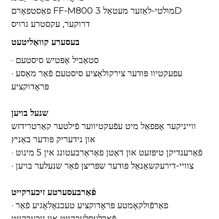
פאַסטפאָרם FF-M800 מולטי-לאַזער מעטאַל 3D
דרוקער, עקסטרע גרויס
בעסערע קוואַליטעט
· סטאַביל אָפּטיש סיסטעם
· עפעקטיוו פּודער צירקולאַציע סיסטעם פֿאַר מאַסע
פּראָדוקציע
שנעל בויען
ווייניקער אָפּפאַל מיט עפֿעקטיווער פֿילטער קאַרטרידזש
און נידעריק פּודער באַניץ
· פֿאַרענדיקן טיפּזעט און דאַטן פאַראַרבעטונג אין 5 מינוט
· צוויי-דירעקשאַנאַל פּודער שפּריצן פֿאַר שנעלער בויען
פֿאַרבעסערטע זיכערקייט
· פאַרפֿולקאָמטע פּראָדוקציע טעכנאָלאָגיע פֿאַר
פֿאַרלעסלעכקייט און זיכערקייט