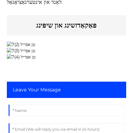
לאַנד און אינטערנאַציאָנאַל.
פּאַקאַדזשינג און שיפּינג
Leave Your Message