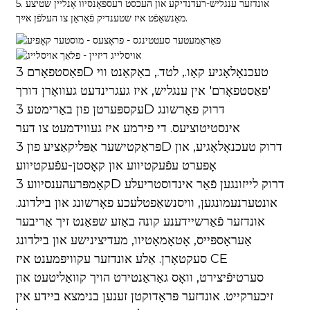
5. אונדזער ענגליש-רעדנדיקע און העכסט רעספּאָנסיוו אָנליין שטיצע
מאַנשאַפֿט איז שטענדיק פֿאַראַן צו העלפֿן אײַך.
פאַסטפאָרם 3D טעכנאָלאָגיע קאָו., לטד., באַקאַנט ווי
'פאַסטפאָרם' אין ענגליש, איז געגרינדעט געוואָרן דורך
עקספּערטן פון באַרימטע 3D דרוק פאָרשונג
אינסטיטוציעס. די פירמע איז געווידמעט צו דער
פּראַקטישער אַפּליקאַציע פון ​​3D דרוק טעכנאָלאָגיע, און
אָפערט עפֿעקטיווע און קאָסטן-עפֿעקטיווע
קאָמפּרעהענסיווע 3D דרוק לייזונגען פֿאַר אינדוסטריעלע
אונטערנעמונגען, וויסנשאַפטלעכע פאָרשונג און בילדונג.
אונדזער פֿאַרשיידענע קונה באַזע שפּאַנט זיך אַריבער
אַעראָספּייס, אָטאָמאָטיוו, מעדיצינישע און בילדונג
סעקטאָרן. אַלע אונדזער עקוויפּמענט איז CE
סערטיפֿיצירט, וואָס גאַראַנטירט הויך קוואַליטעט און
זיכערקייט. אונדזער פּראָדוקטן זענען בנימצא ביידע אין