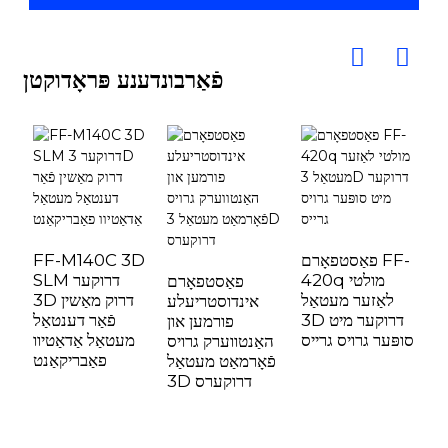
פֿאַרבונדענע פּראָדוקטן
אַל
דענטאַל 3D
פאַסטפאָרם FF-
FF-M140C 3D
ל
420q מולטי
SLM דרוקער
פאַסטפאָרם
ר
לאַזער מעטאַל
3D דרוק מאַשין
אינדוסטריעלע
F
3D דרוקער מיט
פֿאַר דענטאַל
פורמען און
סופּער גרויס גרייס
מעטאַל אַדאַטיוו
האַנטווערק גרויס
פאַבריקאַנט
פֿאָרמאַט מעטאַל
3D דרוקערס