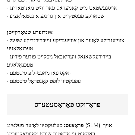
· אויסגעשטאַט מיט קאַמעראַס פֿאַר ווײַט מאָניטאָרינג
· שטאַרקע פעסטקייט און גרינגע אינסטאַלאַציע
אונדזערע שטאַרקייטן
· צווייענדיקע לאַזער און צווייענדיקע ווייברירנדיקע שפּיגל
טעכנאָלאָגיע
· ביידירעקשאַנאַל וועריאַבאַל גיכקייַט פּודער פידינג
טעכנאָלאָגיע
· ז-אַקס פֿאַרמאַכט-לופּ סיסטעם
· עפעקטיוו לופט קאָנטראָל סיסטעם
פּראָדוקט פּאַראַמעטערס
פּראָצעס:
סעלעקטיוו לאַזער מעלטינג (SLM), אויך
באַקאַנט ווי אַדאַטיוו שיכט מאַנופאַקטורינג.