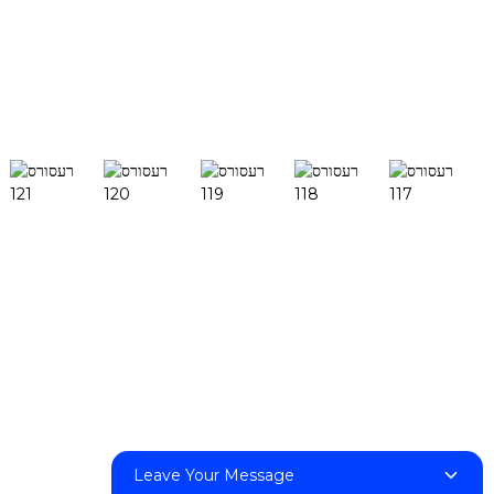
אפשר ווילסטו נאך וויסן
זוכן
פּראָדוקטן
דעסקפֿאַב H1
דעסקפֿאַב X1
FF-M140H
FF-M140C
FF-M220
FF-M300
Leave Your Message
FF-M420