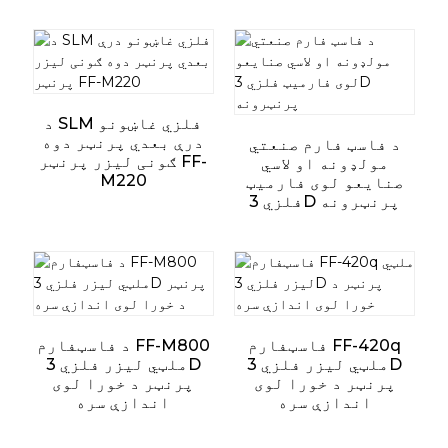
د SLM فلزي غاښونو
درې بعدي پرنټر دوه
د فاسټ فارم صنعتي
ګونی لیزر پرنټر FF-
مولډونه او لاسي
M220
صنایعو لوی فارمیټ
فلزي 3D پرنټرونه
فاسټفارم FF-420q
د فاسټفارم FF-M800
ملټي لیزر فلزي 3D
ملټي لیزر فلزي 3D
پرنټر د خورا لوی
پرنټر د خورا لوی
اندازې سره
اندازې سره