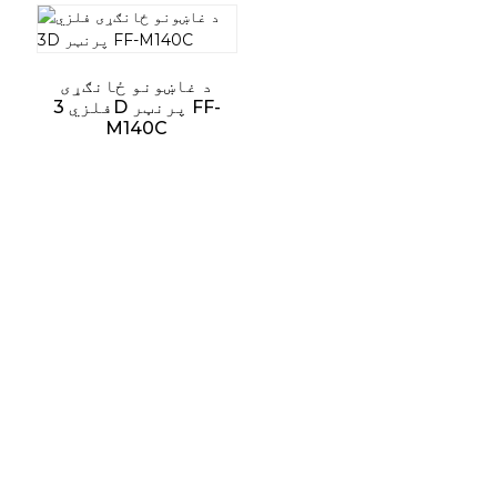
د غاښونو ځانګړی
فلزي 3D پرنټر FF-
M140C
ملاتړ
د سافټویر ملاتړ
د ډاونلوډ مرکز
د خدماتو ټکټ
د خدماتو مرکزونه
سرچینې