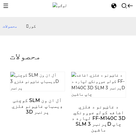
کور
محصولات
محصولات
کوچنی SLM آل ان ون
ډیسټاپ غاښونو فلزي
د غاښونو د فلزي
3D پرنټر
اضافه کولو جوړونکي
لپاره د FF-M140C 3D
SLM پرنټر 3D چاپ
ماشین