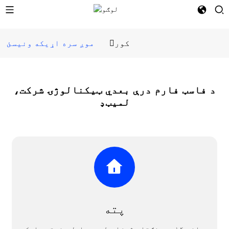
کور
موږ سره اړیکه ونیسئ
د فاسټ فارم درې بعدي ټیکنالوژۍ شرکت،
لمیټډ
پته