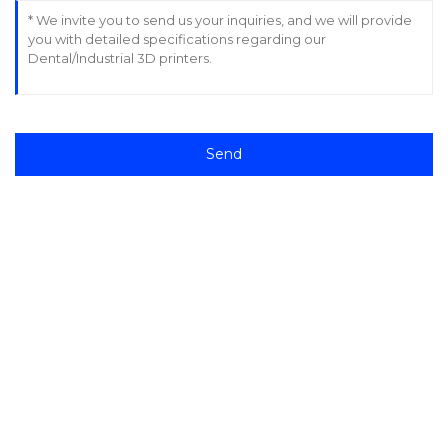
Send
ملاتړ
د سافټویر ملاتړ
د ډاونلوډ مرکز
د خدماتو ټکټ
د خدماتو مرکزونه
سرچینې