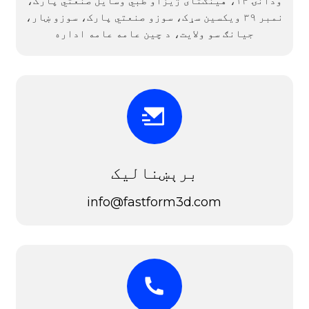
ودانۍ ۱۴، هینګتای ژیزاو طبي وسایل صنعتي پارک،
نمبر ۳۹ ویکسین سړک، سوزو صنعتي پارک، سوزو ښار،
جیانګ سو ولایت، د چین عامه عامه اداره
برېښنالیک
info@fastform3d.com