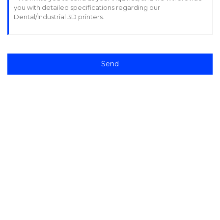
Send
Støtte
Programvarestøtte
Nedlastingssenter
Servicebillett
Servicesentre
Ressurser
TCT-arter