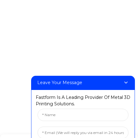
DeskFab H1
DeskFab X1
FF-M140H
FF-M140C
FF-M220
FF-M300
FF-M420
FF-M800
Leave Your Message
Kontakt oss
Fastform Is A Leading Provider Of Metal 3D
: +86 13524325881
Printing Solutions.
: info@fastform3d.com
: Bygning 14, Biobay Park, nr. 9 Weixin Road, Suzhou City,
Jiangsu-provinsen, Kina