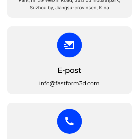
Park, nr. 39 Weixin Road, Suzhou industripark,
Suzhou by, Jiangsu-provinsen, Kina
E-post
info@fastform3d.com