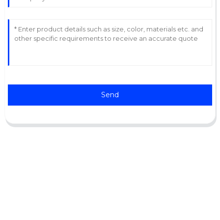
Send
Destek
Yazılım Desteği
İndirme Merkezi
Servis Bileti