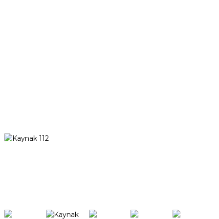
Servis Merkezleri
Kaynaklar
TCT Türleri
Şirket Haberleri
Etkinlikler ve Sergiler
Hakkımızda
Şirket Tanıtımı
Sertifikalar
Önemli kilometre taşları
Belki hala bilmek istiyorsun
Aramak