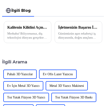
İlgili Blog
Kalitenin Kilidini Açmak: Dünya Çapında En İyi Dental Reçine 3D Üreticisini Seçmek İçin 7 Temel Faktör
İşletmenizin Başarısı İçin Lazer Baskı Makinesine Neden İhtiyacınız Olduğunun 10 Nedeni
Merhaba! Biliyorsunuz, diş
Günümüzün aşırı rekabetçi iş
teknolojisi dünyası gerçekten
dünyasında, doğru araçlara
çok hızlı değişiyor ve birinci
sahip olmak gerçekten büyük
sınıf 3D diş reçinesine olan
bir fark yaratabilir. Bu olmazsa
talepte gerçekten bir artış
olmaz araçlardan biri mi? Lazer
görebilirsiniz.
Baskı Makinesi
İlgili Arama
Pahalı 3D Yazıcılar
Ev Ofis Lazer Yazıcısı
Ev İçin Metal 3D Yazıcı
Metal 3D Yazıcı Makinesi
Toz Yatak Füzyon 3D Yazıcı
Toz Yatak Füzyon 3D Baskı