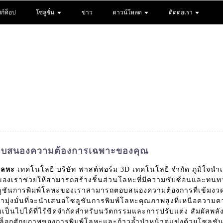
ก์ท็อป
โซลูชั่น
ข่าว
ดาวน์โหลด
ติดต่อเรา
่อตอบสนองความต้องการเฉพาะของคุณ
โลหะ
เทคโนโลยี บริษัท ฟาสต์ฟอร์ม 3D เทคโนโลยี จำกัด ภูมิใจนำเ
ะของเราช่วยให้สามารถสร้างชิ้นส่วนโลหะที่มีความซับซ้อนและทนทาน
ชันการพิมพ์โลหะของเราสามารถตอบสนองความต้องการที่เข้มงวดที
รามุ่งมั่นที่จะนำเสนอโซลูชันการพิมพ์โลหะคุณภาพสูงที่เหนือความ
ไปได้ที่ไร้ขีดจำกัดสำหรับนวัตกรรมและการปรับแต่ง สัมผัสพลัง
อกศักยภาพของการพิมพ์โลหะและก้าวล้ำนำหน้าคู่แข่งด้วยโซลูชัน