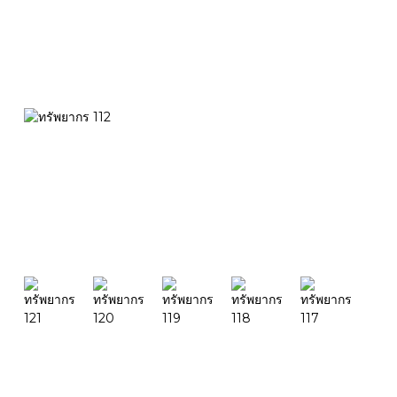
สินค้า
เดสก์แฟบ 
บางทีคุณอาจยังอยากรู้
ค้นหา
เดสก์แฟบ
เอฟเอฟ-เ
เอฟเอฟ-เอ
เอฟเอฟ-เ