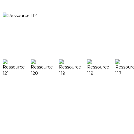
Étapes clés
Peut-être voulez-vous encore savoir
Recherche
Produits
DeskFab H1
DeskFab X1
FF-M140H
FF-M140C
FF-M220