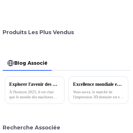
Produits Les Plus Vendus
Blog Associé
Explorer l'avenir des meilleures machines d'impression laser en 2025 : tendances du marché et stratégies d'achat
Excellence mondiale en matière de fabrication : solutions d’impression 3D chinoises de haute qualité pour les besoins dentaires
À l'horizon 2025, il est clair
Vous savez, le marché de
que le monde des machines
l'impression 3D dentaire est en
d'impression laser est à l'aube
plein essor ! Selon les experts,
de changements majeurs. Grâce
il devrait atteindre environ 3,2
à toutes les technologies…
milliards de dollars d'ici 2025.
Recherche Associée