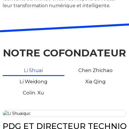
leur transformation numérique et intelligente.
NOTRE COFONDATEUR
Li Shuai
Chen Zhichao
Li Weidong
Xia Qing
Colin. Xu
PDG ET DIRECTEUR TECHNIQ
COFONDATEUR/ARCHITECTE LOGICIEL
INGÉNIEUR EN CHEF ÉLECTRICIEN :
PARTENAIRE STRATÉGIQUE :
DIRECTEUR MARKETING