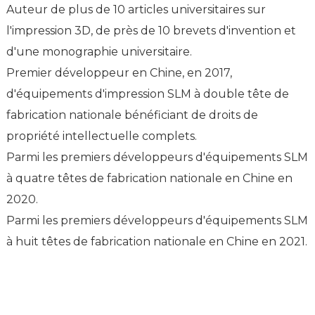
Auteur de plus de 10 articles universitaires sur
Auteur unique de plus de 400 000 lignes de code logiciel,
l'impression 3D.
l'impression 3D, de près de 10 brevets d'invention et
avec des contributions originales incluant des algorithmes
d'une monographie universitaire.
d'amélioration d'interface de couture à grande échelle et des
algorithmes multithread parallèles.
Premier développeur en Chine, en 2017,
Premier développeur en Chine d'un logiciel d'impression 3D
d'équipements d'impression SLM à double tête de
SLM métal de fabrication nationale, couvrant les algorithmes
fabrication nationale bénéficiant de droits de
de découpage et le contrôle des processus.
propriété intellectuelle complets.
Figure de proue dans le domaine des logiciels d'impression
Parmi les premiers développeurs d'équipements SLM
3D, souvent comparée à Zhang Xiaolong de l'université de
à quatre têtes de fabrication nationale en Chine en
Huazhong.
2020.
Parmi les premiers développeurs d'équipements SLM
à huit têtes de fabrication nationale en Chine en 2021.