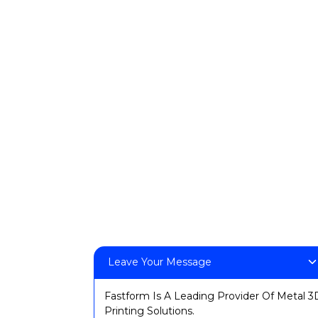
FF-M800
Contactez-nous
Téléphone : +86 13524325881
:info@fastform3d.com
Adresse : Bâtiment 14, Parc Biobay, n° 9, rue Weixin, ville
de Suzhou, province du Jiangsu, Chine
Solutions
Dentaire
Prototypage industriel
Moulage industriel
Éducation
Leave Your Message
Électronique grand public
Fastform Is A Leading Provider Of Metal 3
Médical
Printing Solutions.