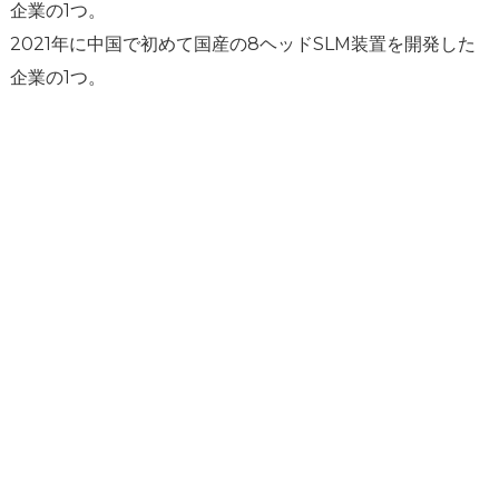
企業の1つ。
ばしば華中大学の張暁龍氏と比較される。
2021年に中国で初めて国産の8ヘッドSLM装置を開発した
企業の1つ。
サポート
ソフトウェアサポート
ダウンロードセンター
サービスチケット
サービスセンター
リソース
TCT種
会社ニュース