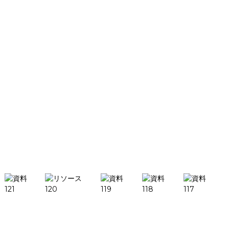
イベント＆展示会
私たちについて
会社概要
資格認定
マイルストーン
もしかしたら、あなたはまだ知りたい
のかもしれません
検
索
製品