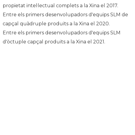
paral·lel.
propietat intel·lectual complets a la Xina el 2017.
Primer desenvolupador de programari d'impressió 3D SLM
Entre els primers desenvolupadors d'equips SLM de
de metall produït a la Xina, que cobreix algoritmes de tall i
capçal quàdruple produïts a la Xina el 2020.
control de processos.
Entre els primers desenvolupadors d'equips SLM
Una figura destacada en el camp del programari d'impressió
d'òctuple capçal produïts a la Xina el 2021.
3D, sovint comparada amb Zhang Xiaolong de la Universitat
de Huazhong.
Suport
Suport de programari
Centre de descàrregues
Tiquet de servei
Centres de serveis
Recursos