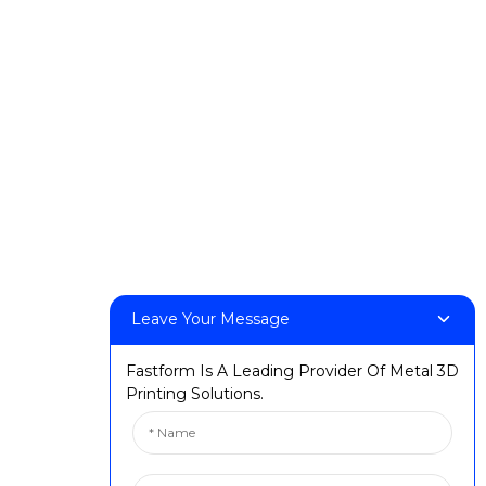
DeskFab H1
DeskFab X1
FF-M140H
FF-M140C
FF-M220
FF-M300
FF-M420
FF-M800
Leave Your Message
Contacta amb nosaltres
Fastform Is A Leading Provider Of Metal 3D
:+86 13524325881
Printing Solutions.
: info@fastform3d.com
: Edifici 14, Biobay Park, núm. 9 Weixin Road, ciutat de
Suzhou, província de Jiangsu, Xina