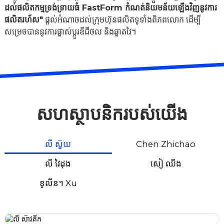
ដល់ផលិតកម្មទ្រង់ទ្រាយធំ FastForm កំណត់និយមន័យឡើងវិញនូវការ
ផលិតរហ័ស"
ផ្តល់អំណាចដល់ក្រុមហ៊ុនផលិតទូទាំងពិភពលោក ដើម្បី
សម្រេចបាននូវការផ្លាស់ប្តូរឌីជីថល និងឆ្លាតវៃ។
សហស្ថាបនិករបស់យើង
លី ស៊ួយ
Chen Zhichao
លី វៃដុង
សៀ ឈីង
ខូលីន។ Xu