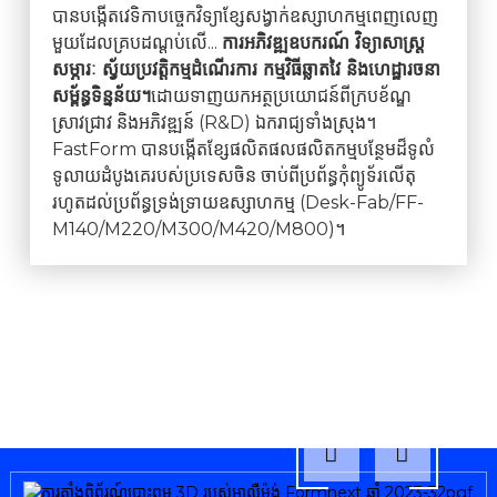
បានបង្កើតវេទិកាបច្ចេកវិទ្យាខ្សែសង្វាក់ឧស្សាហកម្មពេញលេញ
មួយដែលគ្របដណ្តប់លើ...
ការអភិវឌ្ឍឧបករណ៍ វិទ្យាសាស្ត្រ
សម្ភារៈ ស្វ័យប្រវត្តិកម្មដំណើរការ កម្មវិធីឆ្លាតវៃ និងហេដ្ឋារចនា
សម្ព័ន្ធទិន្នន័យ។
ដោយទាញយកអត្ថប្រយោជន៍ពីក្របខ័ណ្ឌ
ស្រាវជ្រាវ និងអភិវឌ្ឍន៍ (R&D) ឯករាជ្យទាំងស្រុង។
FastForm បានបង្កើតខ្សែផលិតផលផលិតកម្មបន្ថែមដ៏ទូលំ
ទូលាយដំបូងគេរបស់ប្រទេសចិន ចាប់ពីប្រព័ន្ធកុំព្យូទ័រលើតុ
រហូតដល់ប្រព័ន្ធទ្រង់ទ្រាយឧស្សាហកម្ម (Desk-Fab/FF-
M140/M220/M300/M420/M800)។