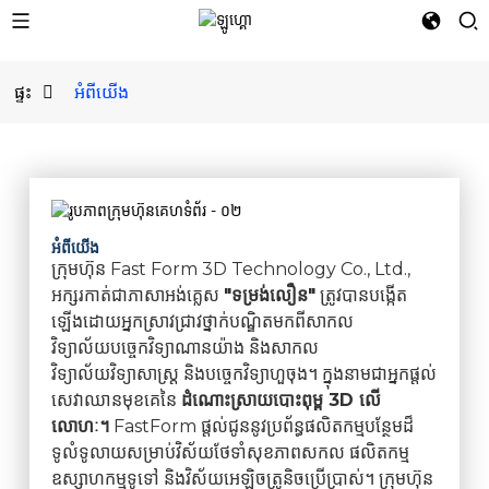
ផ្ទះ
អំពីយើង
អំពីយើង
ក្រុមហ៊ុន Fast Form 3D Technology Co., Ltd.,
អក្សរកាត់ជាភាសាអង់គ្លេស
"ទម្រង់លឿន"
ត្រូវបានបង្កើត
ឡើងដោយអ្នកស្រាវជ្រាវថ្នាក់បណ្ឌិតមកពីសាកល
វិទ្យាល័យបច្ចេកវិទ្យាណានយ៉ាង និងសាកល
វិទ្យាល័យវិទ្យាសាស្ត្រ និងបច្ចេកវិទ្យាហួចុង។ ក្នុងនាមជាអ្នកផ្តល់
សេវាឈានមុខគេនៃ
ដំណោះស្រាយបោះពុម្ព 3D លើ
លោហៈ។
FastForm ផ្តល់ជូននូវប្រព័ន្ធផលិតកម្មបន្ថែមដ៏
ទូលំទូលាយសម្រាប់វិស័យថែទាំសុខភាពសកល ផលិតកម្ម
ឧស្សាហកម្មទូទៅ និងវិស័យអេឡិចត្រូនិចប្រើប្រាស់។ ក្រុមហ៊ុន