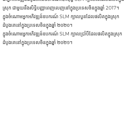
ក្នុងប្រទេសចិន ដែលគ្របដណ្តប់លើក្បួនដោះស្រាយការកាត់ និងការគ្រប់គ្រងដំណើរ
ស្រុក ជាមួយនឹងសិទ្ធិបញ្ញាពេញលេញនៅក្នុងប្រទេសចិនក្នុងឆ្នាំ 2017។
ការ។
ក្នុងចំណោមអ្នកអភិវឌ្ឍន៍ឧបករណ៍ SLM ក្បាលបួនដែលផលិតក្នុងស្រុក
ជាឥស្សរជនលេចធ្លោម្នាក់នៅក្នុងវិស័យកម្មវិធីបោះពុម្ព 3D ដែលជារឿយៗត្រូវបាន
ដំបូងគេនៅក្នុងប្រទេសចិនក្នុងឆ្នាំ ២០២០។
ប្រៀបធៀបទៅនឹងលោក Zhang Xiaolong មកពីសាកលវិទ្យាល័យ
ក្នុងចំណោមអ្នកអភិវឌ្ឍន៍ឧបករណ៍ SLM ក្បាលប្រាំបីដែលផលិតក្នុងស្រុក
Huazhong។
ដំបូងគេនៅក្នុងប្រទេសចិនក្នុងឆ្នាំ ២០២១។
ការគាំទ្រ
ការគាំទ្រផ្នែកទន់
មជ្ឈមណ្ឌលទាញយក
សំបុត្រសេវាកម្ម
មជ្ឈមណ្ឌលសេវាកម្ម
ធនធាន