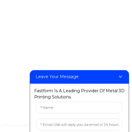
DeskFab H1
DeskFab X1
FF-M140H
FF-M140C
FF-M220
FF-M300
FF-M420
FF-M800
Leave Your Message
ទំនាក់ទំនងមកយើងខ្ញុំ
Fastform Is A Leading Provider Of Metal 3D
Printing Solutions.
:+៨៦ ១៣៥២៤៣២៥៨៨១
៖info@fastform3d.com
:អគារលេខ 14, ឧទ្យានជីវបៃ, ផ្លូវវ៉ៃស៊ីនលេខ 9, ក្រុងស៊ូចូវ, ខេត្តជាំងស៊ូ, ប្រទេសចិន