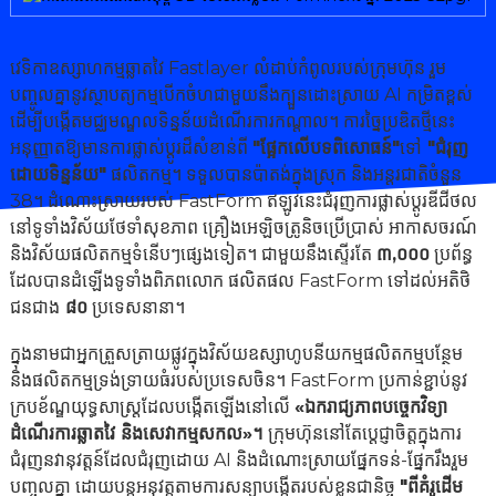
វេទិកាឧស្សាហកម្មឆ្លាតវៃ Fastlayer លំដាប់កំពូលរបស់ក្រុមហ៊ុន រួម
បញ្ចូលគ្នានូវស្ថាបត្យកម្មបើកចំហជាមួយនឹងក្បួនដោះស្រាយ AI កម្រិតខ្ពស់
ដើម្បីបង្កើតមជ្ឈមណ្ឌលទិន្នន័យដំណើរការកណ្តាល។ ការច្នៃប្រឌិតថ្មីនេះ
អនុញ្ញាតឱ្យមានការផ្លាស់ប្តូរដ៏សំខាន់ពី
"ផ្អែកលើបទពិសោធន៍"
ទៅ
"ជំរុញ
ដោយទិន្នន័យ"
ផលិតកម្ម។ ទទួលបានប៉ាតង់ក្នុងស្រុក និងអន្តរជាតិចំនួន
38។ ដំណោះស្រាយរបស់ FastForm ឥឡូវនេះជំរុញការផ្លាស់ប្តូរឌីជីថល
នៅទូទាំងវិស័យថែទាំសុខភាព គ្រឿងអេឡិចត្រូនិចប្រើប្រាស់ អាកាសចរណ៍
និងវិស័យផលិតកម្មទំនើបៗផ្សេងទៀត។ ជាមួយនឹងស្ទើរតែ
៣,០០០
ប្រព័ន្ធ
ដែលបានដំឡើងទូទាំងពិភពលោក ផលិតផល FastForm ទៅដល់អតិថិ
ជនជាង
៨០
ប្រទេសនានា។
ក្នុងនាមជាអ្នកត្រួសត្រាយផ្លូវក្នុងវិស័យឧស្សាហូបនីយកម្មផលិតកម្មបន្ថែម
និងផលិតកម្មទ្រង់ទ្រាយធំរបស់ប្រទេសចិន។ FastForm ប្រកាន់ខ្ជាប់នូវ
ក្របខ័ណ្ឌយុទ្ធសាស្ត្រដែលបង្កើតឡើងនៅលើ
«ឯករាជ្យភាពបច្ចេកវិទ្យា
ដំណើរការឆ្លាតវៃ និងសេវាកម្មសកល»។
ក្រុមហ៊ុននៅតែប្តេជ្ញាចិត្តក្នុងការ
ជំរុញនវានុវត្តន៍ដែលជំរុញដោយ AI និងដំណោះស្រាយផ្នែកទន់-ផ្នែករឹងរួម
បញ្ចូលគ្នា ដោយបន្តអនុវត្តតាមការសន្យាបង្កើតរបស់ខ្លួនជានិច្ច
"ពីគំរូដើម