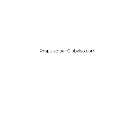
Médical
Aérospatial
© Droits d'auteur : FastForm 3D Technology Co., Ltd. Tous
droits réservés. Politique de confidentialité
Propulsé par Globalso.com