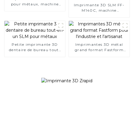
pour métaux, machine
Imprimante 3D SLM FF-
d'impression SLM à double
M140C, machine
laser FF-M180D
d'impression 3D pour la
fabrication additive
métallique dentaire
Petite imprimante 3D
Imprimantes 3D métal
dentaire de bureau tout-
grand format Fastform
en-un SLM pour métaux
pour l'industrie et
l'artisanat