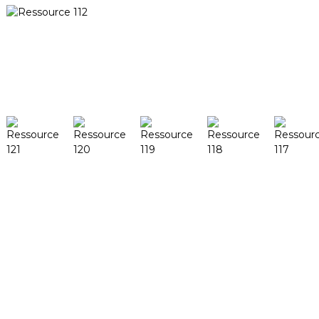
Peut-être voulez-vous encore savoir
Recherche
Produits
DeskFab H1
DeskFab X1
FF-M140H
FF-M140C
FF-M220
FF-M300