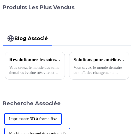
Produits Les Plus Vendus
Blog Associé
Révolutionner les soins dentaires grâce à des solutions innovantes en matière de matériaux pour prothèses dentaires imprimées en 3D
Solutions pour améliorer les soins dentaires grâce à des techniques d'impression 3D innovantes
Vous savez, le monde des soins
Vous savez, le monde dentaire
dentaires évolue très vite, et
connaît des changements
l'une des nouveautés les plus
vraiment passionnants ces
intéressantes ces derniers temps
derniers temps, notamment
est le matériau pour prothèses
avec l'utilisation de
dentaires imprimé en 3D.
l'impression 3D en dentisterie.
Franchement,
Recherche Associée
Imprimante 3D à forme fixe
Machine de formulaire rapide 3D