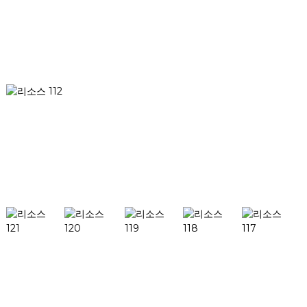
우리에 대하여
회사 소개
인증
이정표
아직도 알고 싶은 게 있을 수도 있겠지
찾
다
제품
데스크팹 H1
데스크팹 X1