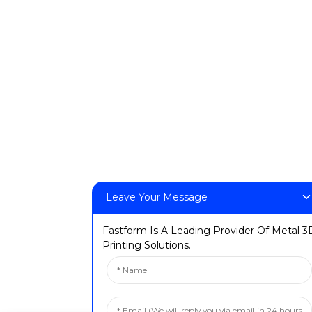
Lösungen
Zahnärztliche
Industrielle Prototypenentwicklung
Industrielle Formgebung
Ausbildung
Unterhaltungselektronik
Medizinisch
Luft- und Raumfahrt
Leave Your Message
© Copyright: FastForm 3D Technology Co., Ltd. Alle Rechte
Fastform Is A Leading Provider Of Metal 3
vorbehalten. Datenschutzrichtlinie
Resource
Printing Solutions.