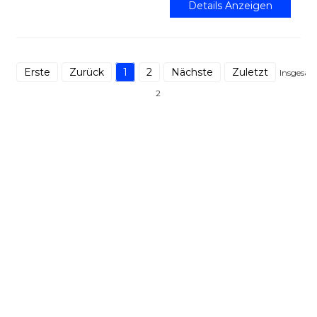
Details Anzeigen
Erste
Zurück
1
2
Nächste
Zuletzt
Insgesa
2
Unterstützung
Softwareunterstützung
Download-Center
Serviceticket
Servicezentren
Ressourcen