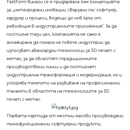
FastForm винаги се е придържала към концепцията
за „интегрирани иновации, свързани със софтуер,
хардуер и процеси, водещи до нов кръг от
революция в индустриалните приложения“. За да
постигне тази цел, компанията не само е
ангажирана да помага на повече индустрии да
използват авангардни технологии за 3D печат с
метал, за да овластят традиционните
производствени линии и да постигнат
индустриална трансформация и модернизация, но и
ускорява темпото на развиване на професионални
таланти в областта на технологиите за 3D
печат с метал.
Първата партида от местни масово произвеждани
пълнофункционални софтуерни продукти,