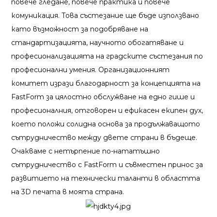
повече гледане, повече практика и повече
комуникация. Това състезание ще бъде използвано
като възможност за подобряване на
стандартизацията, научното обогатяване и
професионализацията на градските състезания по
професионални умения. Организационният
комитет изрази благодарност за концепцията на
FastForm за цялостно обслужване на едно гише и
професионалния, отговорен и ефикасен екипен дух,
което положи солидна основа за продължаващото
сътрудничество между двете страни в бъдеще.
Очакваме с нетърпение по-нататъшно
сътрудничество с FastForm и съвместен принос за
развитието на технически таланти в областта
на 3D печата в моята страна.