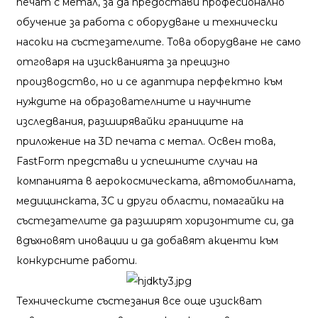
печат с метал, за да предостави професионално
обучение за работа с оборудване и технически
насоки на състезателите. Това оборудване не само
отговаря на изискванията за прецизно
производство, но и се адаптира перфектно към
нуждите на образователните и научните
изследвания, разширявайки границите на
приложение на 3D печата с метал. Освен това,
FastForm представи и успешните случаи на
компанията в аерокосмическата, автомобилната,
медицинската, 3C и други области, помагайки на
състезателите да разширят хоризонтите си, да
вдъхновят иновации и да добавят акценти към
конкурсните работи.
Техническите състезания все още изискват