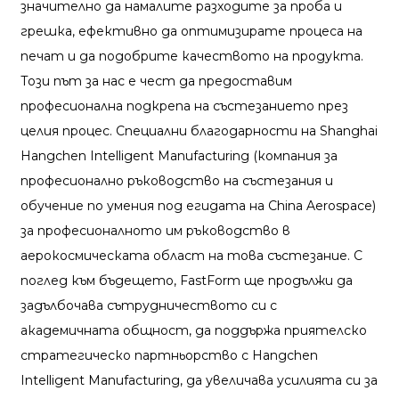
значително да намалите разходите за проба и
грешка, ефективно да оптимизирате процеса на
печат и да подобрите качеството на продукта.
Този път за нас е чест да предоставим
професионална подкрепа на състезанието през
целия процес. Специални благодарности на Shanghai
Hangchen Intelligent Manufacturing (компания за
професионално ръководство на състезания и
обучение по умения под егидата на China Aerospace)
за професионалното им ръководство в
аерокосмическата област на това състезание. С
поглед към бъдещето, FastForm ще продължи да
задълбочава сътрудничеството си с
академичната общност, да поддържа приятелско
стратегическо партньорство с Hangchen
Intelligent Manufacturing, да увеличава усилията си за