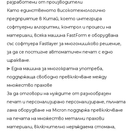
разработени от производители
Като единственото високотехнологично
предприятие в Китай, което интегрира
софтуерни алгоритми, контрол и процеси на
материали, всяка машина FastForm е оборудвана
със софтуера Fastlayer за многонишково решение,
за да се постигне автоматичен печат с едно
щракване.
⩥ Една машина за многократна употреба,
поддържаща свободно превключване между
множество прахове
За да отговори на нуждите от разнообразен
печат и персонализирано персонализиране, пълната
гама оборудване на Micron поддържа превключване
на печата на множество метални прахови
материали, включително неръждаема стомана,