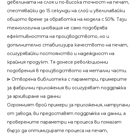
дебелината на слоя и по-висока точност на печат,
спестявайки до 15 секунди на слой и увеличавайки
общото време за обработка на модела с 50%. Тази
технологична иновация не само подобрява
ефективността на производството, но и
допълнително стабилизира качеството на печат,
осигурявайки постоянство и надеждност на
крайния продукт. Тя донесе революционни
подобрения в производството на метални части.
⩥ Отворена библиотека с параметри, примерите
за фабрични приложения ви осигуряват поддръжка
за архивиране на данни
Огромният брой примери за приложения, натрупани
от завода, ви предоставят поддръжка на данни, а
проверените параметри на процеса ви помагат
бързо да оптимизирате процеса на печат,