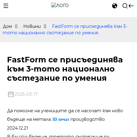
Дом
Новини
FastForm се присъединява към 3-
тото национално състезание по умения
FastForm се присъединява
към 3-тото национално
състезание по умения
2025-03-17
Да помогне на учениците да се насочат към ново
бъдеще на метала
производство
3D печат
2024.12.21
В близко бъдеще, третото състезание по