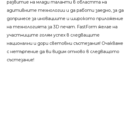
развитие на млади таланти в областта на
адитивните технологии и да работи заедно, за да
допринесе за иновациите и широкото приложение
на технологията за 3D печат. FastForm желае на
участниците голям успех в следващите
национални и дори световни състезания! Очакваме
с нетърпение да ви видим отново в следващото
състезание!
Поддръжка
Софтуерна поддръжка
Център за изтегляния
Сервизен билет
Сервизни центрове