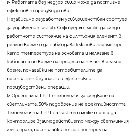
⩥ Работата без надзор също може да постигне
ефективно производство
Независимо разработен усъвършенстван софтуер
за управление fastfab. Софтуерът може да следи
работното състояние на филтърния елемент в
реално време и да наблюдава ключови параметри
като температура на основата и налягане в
кабината по време на процеса на печат в реално
време, помагайки на потребителите да
постигнат безопасни и ефективни
производствени операции.
⩥ Оригинална LFPT технология за следване на
светлината, 50% подобрение на ефективността
Технологията LFPT на FastForm може точно да
контролира взаимодействието между светлинния
лъч и праха, постигайки по-фин контрол на