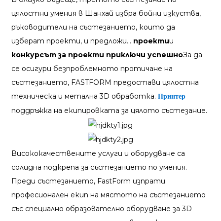
цялостни умения в Шанхай избра бойни изкуства,
ръководители на състезанието, които да
изберат проекти, и предложи...
проекти
и
конкурсът за проекти приключи успешно
За да
се осигури безпроблемното протичане на
състезанието, FASTFORM предостави цялостна
техническа и метална 3D обработка.
Принтер
поддръжка на екипировката за цялото състезание.
Висококачествените услуги и оборудване са
солидна подкрепа за състезанието по умения.
Преди състезанието, FastForm изпрати
професионален екип на мястото на състезанието
със специално образователно оборудване за 3D