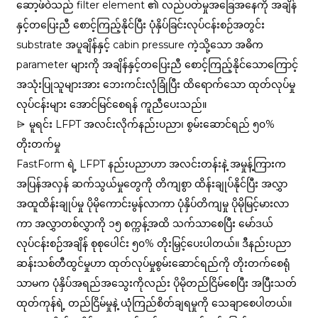
ဆော့ဖ်ဝဲသည် filter element ၏ လည်ပတ်မှုအခြေအနေကို အချိန်
နှင့်တပြေးညီ စောင့်ကြည့်နိုင်ပြီး ပုံနှိပ်ခြင်းလုပ်ငန်းစဉ်အတွင်း
substrate အပူချိန်နှင့် cabin pressure ကဲ့သို့သော အဓိက
parameter များကို အချိန်နှင့်တပြေးညီ စောင့်ကြည့်နိုင်သောကြောင့်
အသုံးပြုသူများအား ဘေးကင်းလုံခြုံပြီး ထိရောက်သော ထုတ်လုပ်မှု
လုပ်ငန်းများ အောင်မြင်စေရန် ကူညီပေးသည်။
⩥ မူရင်း LFPT အလင်းလိုက်နည်းပညာ၊ စွမ်းဆောင်ရည် ၅၀%
တိုးတက်မှု
FastForm ရဲ့ LFPT နည်းပညာဟာ အလင်းတန်းနဲ့ အမှုန့်ကြားက
အပြန်အလှန် ဆက်သွယ်မှုတွေကို တိကျစွာ ထိန်းချုပ်နိုင်ပြီး အလွှာ
အထူထိန်းချုပ်မှု ပိုမိုကောင်းမွန်လာကာ ပုံနှိပ်တိကျမှု ပိုမိုမြင့်မားလာ
ကာ အလွှာတစ်လွှာကို ၁၅ စက္ကန့်အထိ သက်သာစေပြီး မော်ဒယ်
လုပ်ငန်းစဉ်အချိန် စုစုပေါင်း ၅၀% တိုးမြှင့်ပေးပါတယ်။ ဒီနည်းပညာ
ဆန်းသစ်တီထွင်မှုဟာ ထုတ်လုပ်မှုစွမ်းဆောင်ရည်ကို တိုးတက်စေရုံ
သာမက ပုံနှိပ်အရည်အသွေးကိုလည်း ပိုမိုတည်ငြိမ်စေပြီး အပြီးသတ်
ထုတ်ကုန်ရဲ့ တည်ငြိမ်မှုနဲ့ ယုံကြည်စိတ်ချရမှုကို သေချာစေပါတယ်။