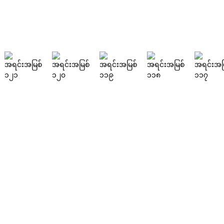
ဖြစ်နိုင်ရင် မင်း သိချင်သေးလား
ရှာဖွေ
မှု
ထုတ်ကုန်များ
DeskFab H1
DeskFab X1
FF-M140H
FF-M140C
FF-M220
FF-M300
FF-M420
FF-M800