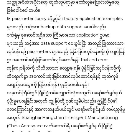
သတ္တုအစိတ်အပိုင်းတွေ ထုတ်လုပ်ရာမှာ တော်လှန်ပြောင်းလဲမှုတွေ
ဖြစ်ပေါ်စေပါတယ်။
⩥ parameter library ကိုဖွင့်ပါ၊ factory application examples
များသည် သင့်အား backup data support ပေးပါသည်။
စက်ရုံမှ စုဆောင်းရရှိသော ကြီးမားသော application ဥပမာ
များသည် သင့်အား data support ပေးစွမ်းပြီး အတည်ပြုထားသော
လုပ်ငန်းစဉ် parameters များသည် ပုံနှိပ်ခြင်းလုပ်ငန်းစဉ်ကို လျင်မြန်
စွာ အကောင်းဆုံးဖြစ်အောင်လုပ်ဆောင်ရန်၊ trial and error
ကုန်ကျစရိတ်ကို သိသိသာသာ လျှော့ချရန်၊ ပုံနှိပ်ခြင်းလုပ်ငန်းစဉ်ကို
ထိရောက်စွာ အကောင်းဆုံးဖြစ်အောင်လုပ်ဆောင်ရန်နှင့် ထုတ်ကုန်
အရည်အသွေးကို မြှင့်တင်ရန် ကူညီပေးပါသည်။
ယခုတစ်ကြိမ်တွင် ပြိုင်ပွဲတစ်လျှောက်လုံးအတွက် ပရော်ဖက်ရှင်နယ်
ပံ့ပိုးမှုပေးရခြင်းအတွက် ကျွန်ုပ်တို့ ဂုဏ်ယူမိပါသည်။ ဤပြိုင်ပွဲ၏
လေကြောင်းနှင့် အာကာသနယ်ပယ်တွင် ပရော်ဖက်ရှင်နယ် လမ်းညွှန်မှု
အတွက် Shanghai Hangchen Intelligent Manufacturing
(China Aerospace လက်အောက်ရှိ ပရော်ဖက်ရှင်နယ် ပြိုင်ပွဲ