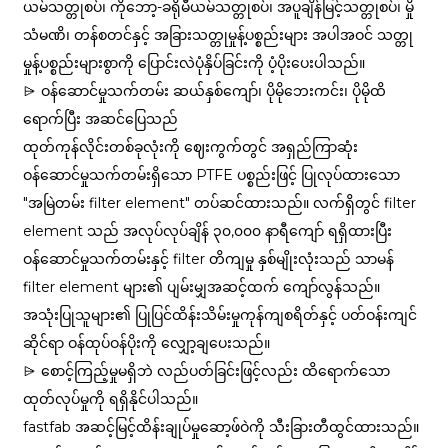
ယမ်သတ္တုစပ်၊ ကိုဘော့-ခရိုမီယမ်သတ္တုစပ်၊ အပူချိန်မြင့်သတ္တုစပ်၊ မှို
သံမဏိ၊ တန်စတင်နှင့် အခြားသတ္တုမှုန့်ပစ္စည်းများ အပါအဝင် သတ္တု
မှုန့်ပစ္စည်းများစွာကို ပြောင်းလဲပုံနှိပ်ခြင်းကို ပံ့ပိုးပေးပါသည်။
⩥ ဝန်ဆောင်မှုသက်တမ်း ဆယ်နှစ်ကျော်၊ ပိုမိုဘေးကင်း၊ ပိုမိုထိ
ရောက်ပြီး အဆင်ပြေသည်
ထုတ်ကုန်လိုင်းတစ်ခုလုံးကို ဈေးကွက်တွင် အရှည်ကြာဆုံး
ဝန်ဆောင်မှုသက်တမ်းရှိသော PTFE ပစ္စည်းဖြင့် ပြုလုပ်ထားသော
"အမြဲတမ်း filter element" တပ်ဆင်ထားသည်။ လက်ရှိတွင် filter
element သည် အလုပ်လုပ်ချိန် ၃၀,၀၀၀ နာရီကျော် ရရှိထားပြီး
ဝန်ဆောင်မှုသက်တမ်းနှင့် filter တိကျမှု နှစ်မျိုးလုံးသည် သာမန်
filter element များ၏ ပျမ်းမျှအဆင့်ထက် ကျော်လွန်သည်။
အသုံးပြုသူများ၏ ပြုပြင်ထိန်းသိမ်းမှုကုန်ကျစရိတ်နှင့် ပတ်ဝန်းကျင်
ဆိုင်ရာ ဝန်ထုပ်ဝန်ပိုးကို လျှော့ချပေးသည်။
⩥ စောင့်ကြည့်မှုမရှိဘဲ လည်ပတ်ခြင်းဖြင့်လည်း ထိရောက်သော
ထုတ်လုပ်မှုကို ရရှိနိုင်ပါသည်။
fastfab အဆင့်မြင့်ထိန်းချုပ်မှုဆော့ဖ်ဝဲကို သီးခြားတီထွင်ထားသည်။