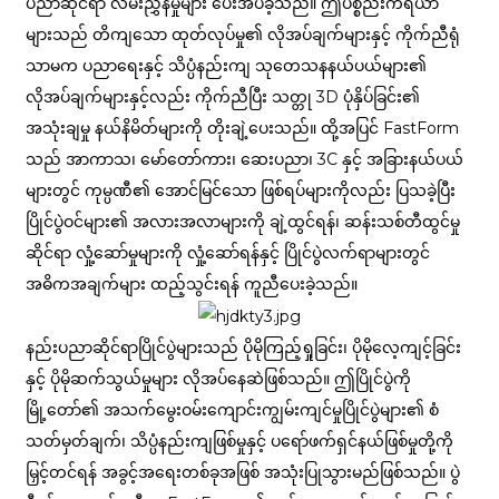
ပညာဆိုင်ရာ လမ်းညွှန်မှုများ ပေးအပ်ခဲ့သည်။ ဤပစ္စည်းကိရိယာ
များသည် တိကျသော ထုတ်လုပ်မှု၏ လိုအပ်ချက်များနှင့် ကိုက်ညီရုံ
သာမက ပညာရေးနှင့် သိပ္ပံနည်းကျ သုတေသနနယ်ပယ်များ၏
လိုအပ်ချက်များနှင့်လည်း ကိုက်ညီပြီး သတ္တု 3D ပုံနှိပ်ခြင်း၏
အသုံးချမှု နယ်နိမိတ်များကို တိုးချဲ့ပေးသည်။ ထို့အပြင် FastForm
သည် အာကာသ၊ မော်တော်ကား၊ ဆေးပညာ၊ 3C နှင့် အခြားနယ်ပယ်
များတွင် ကုမ္ပဏီ၏ အောင်မြင်သော ဖြစ်ရပ်များကိုလည်း ပြသခဲ့ပြီး
ပြိုင်ပွဲဝင်များ၏ အလားအလာများကို ချဲ့ထွင်ရန်၊ ဆန်းသစ်တီထွင်မှု
ဆိုင်ရာ လှုံ့ဆော်မှုများကို လှုံ့ဆော်ရန်နှင့် ပြိုင်ပွဲလက်ရာများတွင်
အဓိကအချက်များ ထည့်သွင်းရန် ကူညီပေးခဲ့သည်။
နည်းပညာဆိုင်ရာပြိုင်ပွဲများသည် ပိုမိုကြည့်ရှုခြင်း၊ ပိုမိုလေ့ကျင့်ခြင်း
နှင့် ပိုမိုဆက်သွယ်မှုများ လိုအပ်နေဆဲဖြစ်သည်။ ဤပြိုင်ပွဲကို
မြို့တော်၏ အသက်မွေးဝမ်းကျောင်းကျွမ်းကျင်မှုပြိုင်ပွဲများ၏ စံ
သတ်မှတ်ချက်၊ သိပ္ပံနည်းကျဖြစ်မှုနှင့် ပရော်ဖက်ရှင်နယ်ဖြစ်မှုတို့ကို
မြှင့်တင်ရန် အခွင့်အရေးတစ်ခုအဖြစ် အသုံးပြုသွားမည်ဖြစ်သည်။ ပွဲ