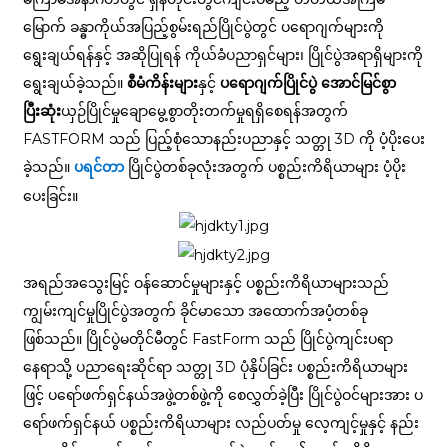
မြောက် ခန္ဓာကိုယ်အပြည့်စွမ်းရည်ပြိုင်ပွဲတွင် ပရောဂျက်များကို
ရွေးချယ်ရန်နှင့် အဆိုပြုရန် ကိုယ်ခံပညာရှင်များ၊ ပြိုင်ပွဲအရာရှိများကို
ရွေးချယ်ခဲ့သည်။
စီမံကိန်းများ
နှင့်
ပရောဂျက်ပြိုင်ပွဲ အောင်မြင်စွာ
ပြီးဆုံး
ယှဉ်ပြိုင်မှုချောမွေ့စွာတိုးတက်မှုရရှိစေရန်အတွက်
FASTFORM သည် ပြည့်စုံသောနည်းပညာနှင့် သတ္တု 3D ကို ပံ့ပိုးပေး
ခဲ့သည်။
ပြိုင်ပွဲတစ်ခုလုံးအတွက် ပစ္စည်းကိရိယာများ ပံ့ပိုး
ပရင်တာ
ပေးခြင်း။
အရည်အသွေးမြင့် ဝန်ဆောင်မှုများနှင့် ပစ္စည်းကိရိယာများသည်
ကျွမ်းကျင်မှုပြိုင်ပွဲအတွက် ခိုင်မာသော အထောက်အပံ့တစ်ခု
ဖြစ်သည်။ ပြိုင်ပွဲမတိုင်မီတွင် FastForm သည် ပြိုင်ပွဲကျင်းပရာ
နေရာသို့ ပညာရေးဆိုင်ရာ သတ္တု 3D ပုံနှိပ်ခြင်း ပစ္စည်းကိရိယာများ
ဖြင့် ပရော်ဖက်ရှင်နယ်အဖွဲ့တစ်ဖွဲ့ကို စေလွှတ်ခဲ့ပြီး ပြိုင်ပွဲဝင်များအား ပ
ရော်ဖက်ရှင်နယ် ပစ္စည်းကိရိယာများ လည်ပတ်မှု လေ့ကျင့်မှုနှင့် နည်း