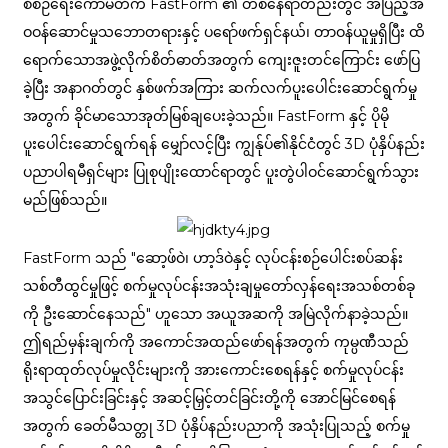
စီစဉ်ရေးကော်မတီက FastForm ၏ တစ်နေရာတည်းတွင် အပြည့်အ
ဝဝန်ဆောင်မှုသဘောတရားနှင့် ပရော်ဖက်ရှင်နယ်၊ တာဝန်ယူမှုရှိပြီး ထိ
ရောက်သောအဖွဲ့လိုက်စိတ်ဓာတ်အတွက် ကျေးဇူးတင်ကြောင်း ဖော်ပြ
ခဲ့ပြီး အနာဂတ်တွင် နှစ်ဖက်အကြား ဆက်လက်ပူးပေါင်းဆောင်ရွက်မှု
အတွက် ခိုင်မာသောအုတ်မြစ်ချပေးခဲ့သည်။ FastForm နှင့် ပိုမို
ပူးပေါင်းဆောင်ရွက်ရန် မျှော်လင့်ပြီး ကျွန်ုပ်၏နိုင်ငံတွင် 3D ပုံနှိပ်နည်း
ပညာပါရမီရှင်များ ပြုစုပျိုးထောင်ရာတွင် ပူးတွဲပါဝင်ဆောင်ရွက်သွား
မည်ဖြစ်သည်။
FastForm သည် "ဆော့ဖ်ဝဲ၊ ဟာ့ဒ်ဝဲနှင့် လုပ်ငန်းစဉ်ပေါင်းစပ်ဆန်း
သစ်တီထွင်မှုဖြင့် စက်မှုလုပ်ငန်းအသုံးချမှုတော်လှန်ရေးအသစ်တစ်ခု
ကို ဦးဆောင်နေသည်" ဟူသော အယူအဆကို အမြဲလိုက်နာခဲ့သည်။
ဤရည်မှန်းချက်ကို အကောင်အထည်ဖော်ရန်အတွက် ကုမ္ပဏီသည်
ရိုးရာထုတ်လုပ်မှုလိုင်းများကို အားကောင်းစေရန်နှင့် စက်မှုလုပ်ငန်း
အသွင်ပြောင်းခြင်းနှင့် အဆင့်မြှင့်တင်ခြင်းတို့ကို အောင်မြင်စေရန်
အတွက် ခေတ်မီသတ္တု 3D ပုံနှိပ်နည်းပညာကို အသုံးပြုသည့် စက်မှု