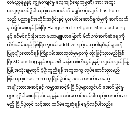
လမ်းညွှန်မှုနှင့် ကျွမ်းကျင်မှု လေ့ကျင့်ရေးကုမ္ပဏီ) အား အထူး
ကျေးဇူးတင်ရှိပါသည်။ အနာဂတ်ကို မျှော်လင့်လျက် FastForm
သည် ပညာရှင်အသိုင်းအဝိုင်းနှင့် ပူးပေါင်းဆောင်ရွက်မှုကို ဆက်လက်
နက်ရှိုင်းစေမည်ဖြစ်ပြီး Hangchen Intelligent Manufacturing
နှင့် ခင်မင်ရင်းနှီးသော မဟာဗျူဟာမြောက် မိတ်ဖက်ဆက်ဆံရေးကို
ထိန်းသိမ်းမည်ဖြစ်ပြီး လူငယ် additive နည်းပညာပါရမီရှင်များကို
ပြုစုပျိုးထောင်ရန် ကြိုးပမ်းအားထုတ်မှုများကို တိုးမြှင့်သွားမည်ဖြစ်
ပြီး 3D printing နည်းပညာ၏ ဆန်းသစ်တီထွင်မှုနှင့် ကျယ်ကျယ်ပြန့်
ပြန့် အသုံးချမှုတွင် ပံ့ပိုးကူညီရန် အတူတကွ လုပ်ဆောင်သွားမည်
ဖြစ်သည်။ FastForm မှ ပြိုင်ပွဲဝင်များအား နောက်လာမည့်
အမျိုးသားအဆင့်နှင့် ကမ္ဘာ့အဆင့်မီ ပြိုင်ပွဲများတွင်ပင် အောင်မြင်မှု
များ ရရှိပါစေကြောင်း ဆုမွန်ကောင်းတောင်းအပ်ပါသည်။ နောက်လာ
မည့် ပြိုင်ပွဲတွင် သင့်အား ထပ်မံတွေ့ဆုံရန် မျှော်လင့်ပါသည်။