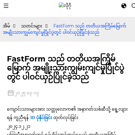
အိမ်
သတင်းများ
FastForm သည် တတိယအကြိမ်မြောက်
အမျိုးသားကျွမ်းကျင်မှုပြိုင်ပွဲတွင် ပါဝင်ယှဉ်ပြိုင်ခဲ့သည်
FastForm သည် တတိယအကြိမ်
မြောက် အမျိုးသားကျွမ်းကျင်မှုပြိုင်ပွဲ
တွင် ပါဝင်ယှဉ်ပြိုင်ခဲ့သည်
၂၀၂၅-၀၃-၁၇
ကျောင်းသားများအား သတ္တုလောက၏ အနာဂတ်သစ်ဆီသို့ ရွေ့လျား
ရန် ကူညီရန်
ထုတ်လုပ်ခြင်း
3D ပုံနှိပ်ခြင်း
၂၀၂၄.၁၂.၂၁
မကြာမီအနာဂတ်တွင် ရှန်ဟိုင်းတွင်ကျင်းပမည့် တတိယအကြိမ်