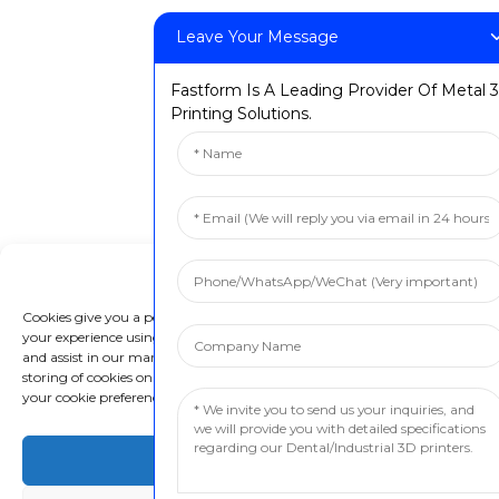
Leave Your Message
© မူပိုင်ခွင့်- FastForm 3D Technology Co., Ltd. မူပိုင်ခွင့်အားလုံးကို
သိမ်းဆည်းထားသည်။ ကိုယ်ရေးအချက်အလက်မူဝါဒ
Resource
Fastform Is A Leading Provider Of Metal 
Printing Solutions.
Manage Cookie Consent
Cookies give you a personalized experience. Cookie files help us to enhance
your experience using our website, simplify navigation, keep our website sa
and assist in our marketing efforts. By clicking "Accept", you agree to the
storing of cookies on your device for these purposes. Click "Adjust" to adjust
your cookie preferences. For more information, review our Cookies Policy.
Accept