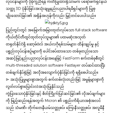
လုပ်ငန်းများကို ပိုမိုကူညီရန် ကတိပြုထားရုံသာမက ပရော်ဖက်ရှင်နယ်
သတ္တု 3D ပုံနှိပ်ခြင်းအသုံးချမှုနည်းပညာပါရမီရှင်များကို ပြုစု
ပျိုးထောင်ခြင်း၏ အရှိန်အဟုန်ကိုလည်း မြှင့်တင်ပေးပါသည်။
ပြည်တွင်းတွင် အမြောက်အမြားထုတ်လုပ်သော full-stack software
ကိုယ်တိုင်တီထွင်ထုတ်လုပ်သူများ၏ ပထမဆုံးအသုတ်
တရုတ်နိုင်ငံရှိ ဆော့ဖ်ဝဲလ် အယ်လဂိုရစ်သမ်များ၊ ထိန်းချုပ်မှု နှင့်
ပစ္စည်းလုပ်ငန်းစဉ်များကို ပေါင်းစပ်ထားသော တစ်ခုတည်းသော
အဆင့်မြင့်နည်းပညာလုပ်ငန်းအနေဖြင့် FastForm စက်တစ်ခုစီတွင်
multi-threaded solution software Fastlayer တပ်ဆင်ထားပြီး
တစ်ချက်နှိပ်ရုံဖြင့် အလိုအလျောက်ပုံနှိပ်ခြင်းကို ရရှိစေပါသည်။
⩥ အသုံးပြုမှုများစွာအတွက် စက်တစ်လုံးတည်းဖြင့် အမှုန့်များစွာကို
လွတ်လပ်စွာပြောင်းလဲအသုံးပြုနိုင်သည်
ကွဲပြားသောပုံနှိပ်ခြင်းနှင့် စိတ်ကြိုက်ပြင်ဆင်ခြင်း၏ လိုအပ်ချက်များ
ကို ဖြည့်ဆည်းရန်အတွက် Micron ၏ ပစ္စည်းကိရိယာအစုံအလင်
သည် သံမဏိ၊ တိုက်တေနီယမ်သတ္တုစပ်၊ ကြေးနီသတ္တုစပ်၊ အလူမီနီ