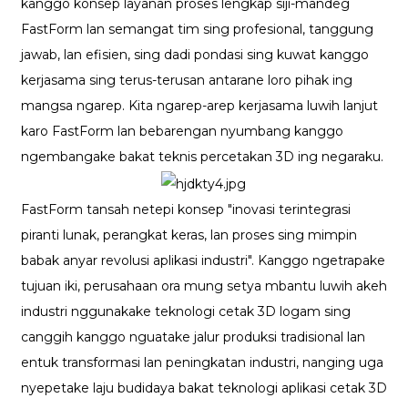
kanggo konsep layanan proses lengkap siji-mandeg
FastForm lan semangat tim sing profesional, tanggung
jawab, lan efisien, sing dadi pondasi sing kuwat kanggo
kerjasama sing terus-terusan antarane loro pihak ing
mangsa ngarep. Kita ngarep-arep kerjasama luwih lanjut
karo FastForm lan bebarengan nyumbang kanggo
ngembangake bakat teknis percetakan 3D ing negaraku.
FastForm tansah netepi konsep "inovasi terintegrasi
piranti lunak, perangkat keras, lan proses sing mimpin
babak anyar revolusi aplikasi industri". Kanggo ngetrapake
tujuan iki, perusahaan ora mung setya mbantu luwih akeh
industri nggunakake teknologi cetak 3D logam sing
canggih kanggo nguatake jalur produksi tradisional lan
entuk transformasi lan peningkatan industri, nanging uga
nyepetake laju budidaya bakat teknologi aplikasi cetak 3D