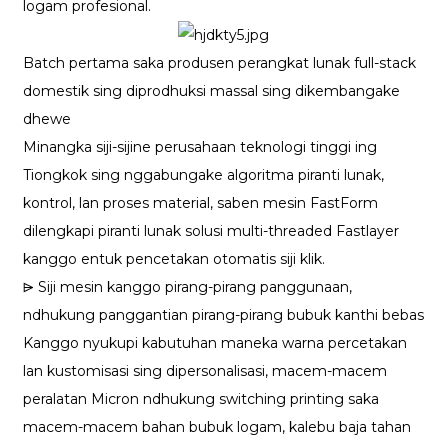
logam profesional.
Batch pertama saka produsen perangkat lunak full-stack
domestik sing diprodhuksi massal sing dikembangake
dhewe
Minangka siji-sijine perusahaan teknologi tinggi ing
Tiongkok sing nggabungake algoritma piranti lunak,
kontrol, lan proses material, saben mesin FastForm
dilengkapi piranti lunak solusi multi-threaded Fastlayer
kanggo entuk pencetakan otomatis siji klik.
⩥ Siji mesin kanggo pirang-pirang panggunaan,
ndhukung panggantian pirang-pirang bubuk kanthi bebas
Kanggo nyukupi kabutuhan maneka warna percetakan
lan kustomisasi sing dipersonalisasi, macem-macem
peralatan Micron ndhukung switching printing saka
macem-macem bahan bubuk logam, kalebu baja tahan