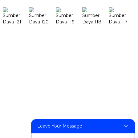
Produk
MejaFab H1
MejaFab X1
FF-M140H
FF-M140C
FF-M220
FF-M300
FF-M420
FF-M800
Leave Your Message
Hubungi Kami