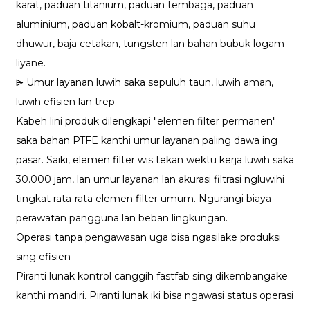
karat, paduan titanium, paduan tembaga, paduan
aluminium, paduan kobalt-kromium, paduan suhu
dhuwur, baja cetakan, tungsten lan bahan bubuk logam
liyane.
⩥ Umur layanan luwih saka sepuluh taun, luwih aman,
luwih efisien lan trep
Kabeh lini produk dilengkapi "elemen filter permanen"
saka bahan PTFE kanthi umur layanan paling dawa ing
pasar. Saiki, elemen filter wis tekan wektu kerja luwih saka
30.000 jam, lan umur layanan lan akurasi filtrasi ngluwihi
tingkat rata-rata elemen filter umum. Ngurangi biaya
perawatan pangguna lan beban lingkungan.
Operasi tanpa pengawasan uga bisa ngasilake produksi
sing efisien
Piranti lunak kontrol canggih fastfab sing dikembangake
kanthi mandiri. Piranti lunak iki bisa ngawasi status operasi