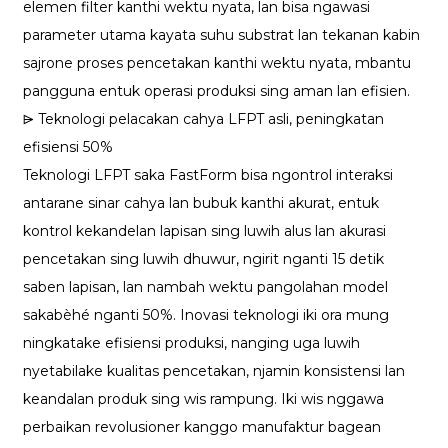
elemen filter kanthi wektu nyata, lan bisa ngawasi
parameter utama kayata suhu substrat lan tekanan kabin
sajrone proses pencetakan kanthi wektu nyata, mbantu
pangguna entuk operasi produksi sing aman lan efisien.
⩥ Teknologi pelacakan cahya LFPT asli, peningkatan
efisiensi 50%
Teknologi LFPT saka FastForm bisa ngontrol interaksi
antarane sinar cahya lan bubuk kanthi akurat, entuk
kontrol kekandelan lapisan sing luwih alus lan akurasi
pencetakan sing luwih dhuwur, ngirit nganti 15 detik
saben lapisan, lan nambah wektu pangolahan model
sakabèhé nganti 50%. Inovasi teknologi iki ora mung
ningkatake efisiensi produksi, nanging uga luwih
nyetabilake kualitas pencetakan, njamin konsistensi lan
keandalan produk sing wis rampung. Iki wis nggawa
perbaikan revolusioner kanggo manufaktur bagean