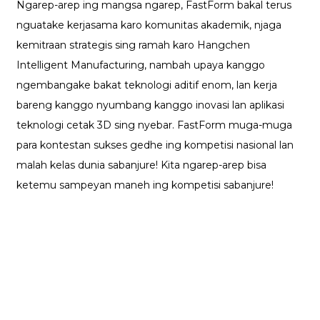
Ngarep-arep ing mangsa ngarep, FastForm bakal terus
nguatake kerjasama karo komunitas akademik, njaga
kemitraan strategis sing ramah karo Hangchen
Intelligent Manufacturing, nambah upaya kanggo
ngembangake bakat teknologi aditif enom, lan kerja
bareng kanggo nyumbang kanggo inovasi lan aplikasi
teknologi cetak 3D sing nyebar. FastForm muga-muga
para kontestan sukses gedhe ing kompetisi nasional lan
malah kelas dunia sabanjure! Kita ngarep-arep bisa
ketemu sampeyan maneh ing kompetisi sabanjure!
Dhukungan
Dhukungan Piranti Lunak
Pusat Unduhan