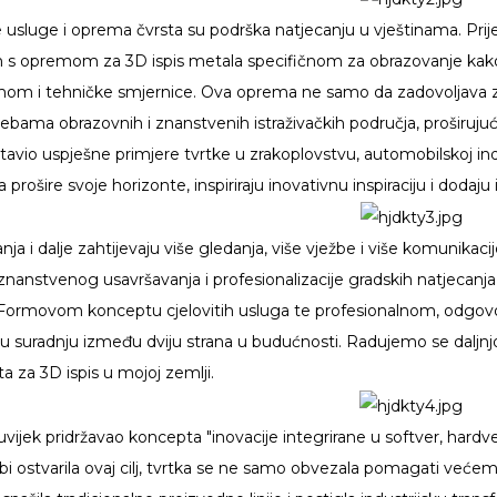
 usluge i oprema čvrsta su podrška natjecanju u vještinama. Prij
im s opremom za 3D ispis metala specifičnom za obrazovanje kako
om i tehničke smjernice. Ova oprema ne samo da zadovoljava za
ebama obrazovnih i znanstvenih istraživačkih područja, proširuju
tavio uspješne primjere tvrtke u zrakoplovstvu, automobilskoj ind
a prošire svoje horizonte, inspiriraju inovativnu inspiraciju i dod
ja i dalje zahtijevaju više gledanja, više vježbe i više komunikacije
 znanstvenog usavršavanja i profesionalizacije gradskih natjecanja
Formovom konceptu cjelovitih usluga te profesionalnom, odgovo
ju suradnju između dviju strana u budućnosti. Radujemo se daljn
a za 3D ispis u mojoj zemlji.
ijek pridržavao koncepta "inovacije integrirane u softver, hardve
bi ostvarila ovaj cilj, tvrtka se ne samo obvezala pomagati većem 