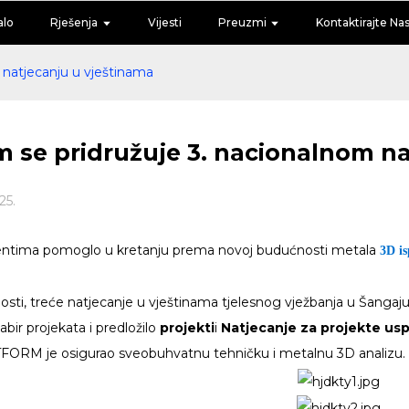
alo
Rješenja
Vijesti
Preuzmi
Kontaktirajte Na
 natjecanju u vještinama
 se pridružuje 3. nacionalnom na
25.
dentima pomoglo u kretanju prema novoj budućnosti metala
3D is
osti, treće natjecanje u vještinama tjelesnog vježbanja u Šangaju 
abir projekata i predložilo
projekti
i
Natjecanje za projekte usp
TFORM je osigurao sveobuhvatnu tehničku i metalnu 3D analizu.