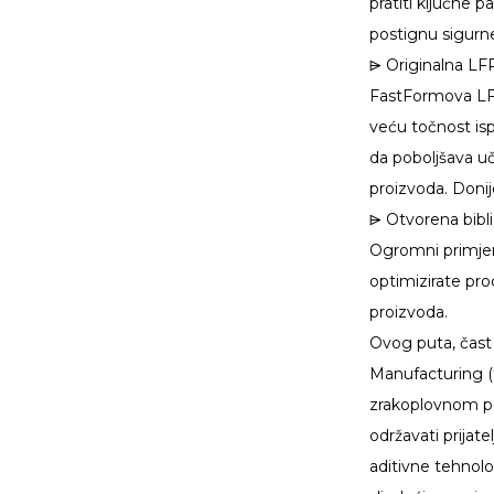
pratiti ključne
postignu sigurne
⩥ Originalna LFP
FastFormova LFPT
veću točnost is
da poboljšava uč
proizvoda. Donij
⩥ Otvorena bibl
Ogromni primjer
optimizirate pro
proizvoda.
Ovog puta, čast
Manufacturing (
zrakoplovnom pod
održavati prijat
aditivne tehnolo