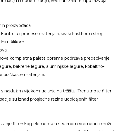
sformaciju i modernizaciju, već i ubrzala tempo razvoja
nih proizvođača
kontrolu i procese materijala, svaki FastForm stroj
ednim klikom.
kova
icronova kompletna paleta opreme podržava prebacivanje
 legure, bakrene legure, aluminijske legure, kobaltno-
e praškaste materijale.
s najdužim vijekom trajanja na tržištu. Trenutno je filter
racije su iznad prosječne razine uobičajenih filter
no stanje filterskog elementa u stvarnom vremenu i može