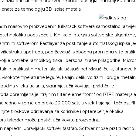
snažila tradicionalne proizvodne linije i postigla industrijsku tran
alenata za tehnologiju 3D ispisa metala.
aćih masovno proizvedenih full-stack softvera samostalno razvije
otehnološko poduzeće u Kini koje integrira softverske algoritme, 
šenitnim softverom Fastlayer za postizanje automatskog ispisa j
a višestruku upotrebu, podržavajući slobodnu promjenu više praš
oljile potrebe raznolikog tiska i personalizirane prilagodbe, M
alnih praškastih materijala, uključujući nehrđajući čelik, titanove
visokotemperaturne legure, kalajni čelik, volfram i druge metaln
odina vijeka trajanja, sigurnije, učinkovitije i praktičnije
izvoda opremljena je "trajnim filter elementom" od PTFE materijala 
radno vrijeme od preko 30 000 sati, a vijek trajanja i točnost filt
ite troškove održavanja za korisnike i opterećenje okoliša.
ra također može postići učinkovitu proizvodnju
n napredni upravljački softver fastfab. Softver može pratiti rad