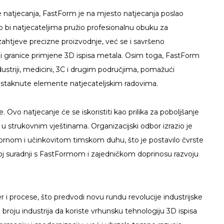
e natjecanja, FastForm je na mjesto natjecanja poslao
 bi natjecateljima pružio profesionalnu obuku za
htjeve precizne proizvodnje, već se i savršeno
ći granice primjene 3D ispisa metala. Osim toga, FastForm
ustriji, medicini, 3C i drugim područjima, pomažući
aju istaknute elemente natjecateljskim radovima.
. Ovo natjecanje će se iskoristiti kao prilika za poboljšanje
 u strukovnim vještinama. Organizacijski odbor izrazio je
rnom i učinkovitom timskom duhu, što je postavilo čvrste
joj suradnji s FastFormom i zajedničkom doprinosu razvoju
r i procese, što predvodi novu rundu revolucije industrijske
broju industrija da koriste vrhunsku tehnologiju 3D ispisa