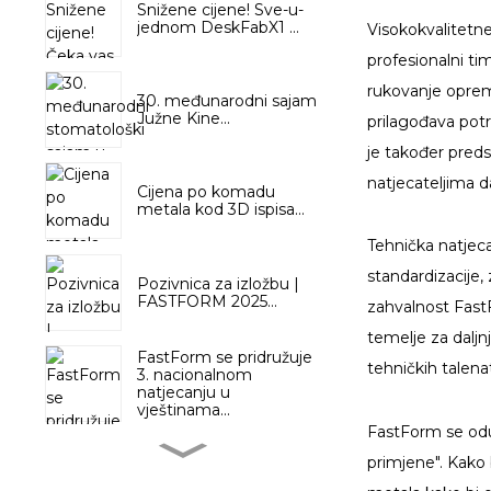
Snižene cijene! Sve-u-
jednom DeskFabX1 ...
Visokokvalitetne
profesionalni t
rukovanje oprem
30. međunarodni sajam
Južne Kine...
prilagođava potr
je također preds
natjecateljima d
Cijena po komadu
metala kod 3D ispisa...
Tehnička natjecan
standardizacije,
Pozivnica za izložbu |
FASTFORM 2025...
zahvalnost Fast
temelje za daljn
FastForm se pridružuje
tehničkih talenat
3. nacionalnom
natjecanju u
vještinama...
FastForm se oduv
primjene". Kako 
TIDC Tajland 2024:
FASTFORM predvodi...