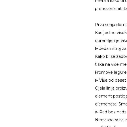
metala kako bi o
profesionalnih t
Pozivnica za izložbu
Formnext｜FASTFO...
Prva serija dom
Kao jedino visok
Upoznajte FastForm3D
opremljen je vi
na DenTech China
2024!
⩥ Jedan stroj z
Kako bi se zadov
tiska na više met
FASTFORM 8 Multi
laseri 3D metalni ispis...
kromove legure, 
⩥ Više od deset g
Cijela linija pro
element postigao 
elemenata. Smanj
⩥ Rad bez nadzo
Neovisno razvije