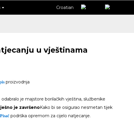
Croatian
s
tjecanju u vještinama
proizvodnja
pis
odabralo je majstore borilačkih vještina, službenike
ješno je završeno
Kako bi se osigurao nesmetan tijek
podrška opremom za cijelo natjecanje.
Pisač