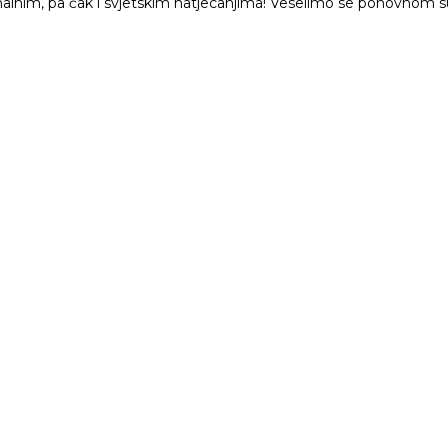
nalnim, pa čak i svjetskim natjecanjima! Veselimo se ponovnom s
odi
Rješenja
Podrška
 H1
Zubni
Softverska podrš
 X1
Industrijsko prototipiranje
Centar za preuz
0H
Industrijsko oblikovanje
Servisna karta
0C
Obrazovanje
Servisni centri