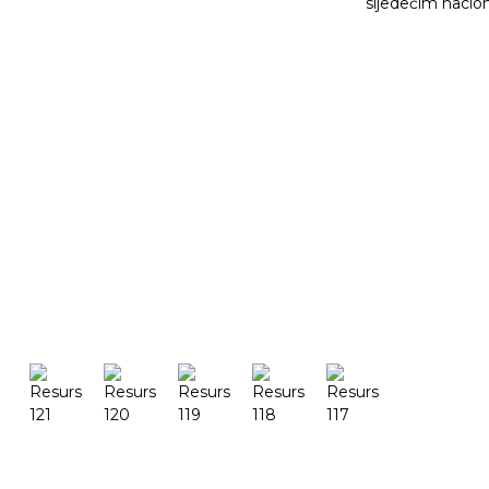
sljedećim nacio
Proizv
Možda još uvijek želiš znati
DeskFab
Pretraživanje
DeskFab
FF-M14
FF-M14