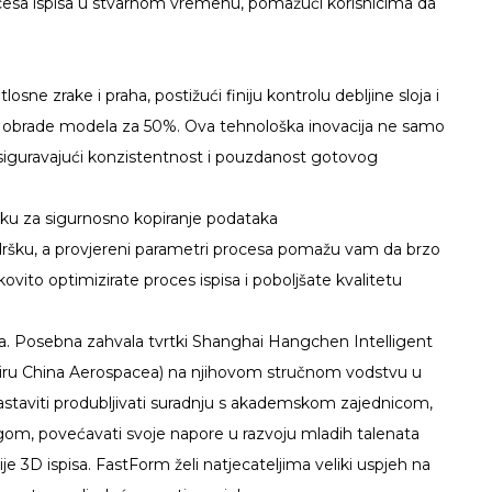
ocesa ispisa u stvarnom vremenu, pomažući korisnicima da
ne zrake i praha, postižući finiju kontrolu debljine sloja i
eme obrade modela za 50%. Ova tehnološka inovacija ne samo
, osiguravajući konzistentnost i pouzdanost gotovog
šku za sigurnosno kopiranje podataka
dršku, a provjereni parametri procesa pomažu vam da brzo
ovito optimizirate proces ispisa i poboljšate kvalitetu
sa. Posebna zahvala tvrtki Shanghai Hangchen Intelligent
kviru China Aerospacea) na njihovom stručnom vodstvu u
aviti produbljivati ​​​​suradnju s akademskom zajednicom,
ngom, povećavati svoje napore u razvoju mladih talenata
je 3D ispisa. FastForm želi natjecateljima veliki uspjeh na