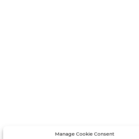
FF-M22
FF-M30
FF-M42
FF-M80
Kontaktirajte nas
:+86 13524325881
:info@fastform3d.com
: Zgrada 14, Biobay Park, Weixin
Manage Cookie Consent