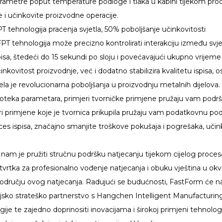
 parametre poput temperature podloge i tlaka u kabini tijekom pr
 i učinkovite proizvodne operacije.
T tehnologija praćenja svjetla, 50% poboljšanje učinkovitosti
 tehnologija može precizno kontrolirati interakciju između svjetlos
pisa, štedeći do 15 sekundi po sloju i povećavajući ukupno vrij
inkovitost proizvodnje, već i dodatno stabilizira kvalitetu ispisa
ela je revolucionarna poboljšanja u proizvodnju metalnih dijelova.
ioteka parametara, primjeri tvorničke primjene pružaju vam podr
i primjene koje je tvornica prikupila pružaju vam podatkovnu po
ces ispisa, značajno smanjite troškove pokušaja i pogrešaka, učink
 nam je pružiti stručnu podršku natjecanju tijekom cijelog proce
tvrtka za profesionalno vođenje natjecanja i obuku vještina u o
ručju ovog natjecanja. Radujući se budućnosti, FastForm će nast
eljsko strateško partnerstvo s Hangchen Intelligent Manufacturi
gije te zajedno doprinositi inovacijama i širokoj primjeni tehnologi