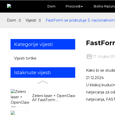
Dom
Proizvodi
Stolno Račun
Dom
Vijesti
FastForm se pridružuje 3. nacionalnom
FastForm
Kategorije vijesti
17. ožujka 20
Vijesti tvrtke
Kako bi se stu
Istaknute vijesti
21.12.2024.
U bliskoj budućn
natjecanja za od
Zeleni laser + OpenClaw
natjecanja, FAS
AI! FastForm ...