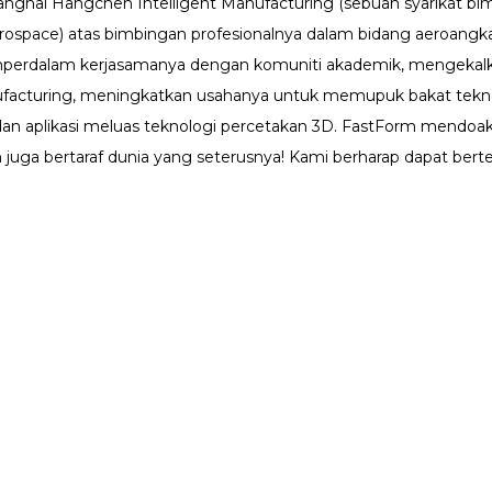
nghai Hangchen Intelligent Manufacturing (sebuah syarikat bim
ospace) atas bimbingan profesionalnya dalam bidang aeroangk
perdalam kerjasamanya dengan komuniti akademik, mengekalk
nufacturing, meningkatkan usahanya untuk memupuk bakat tekn
dan aplikasi meluas teknologi percetakan 3D. FastForm mendoak
juga bertaraf dunia yang seterusnya! Kami berharap dapat bert
uk
Penyelesaian
Sokongan
b H1
Pergigian
Sokongan Perisi
b X1
Prototaip Perindustrian
Pusat Muat Turu