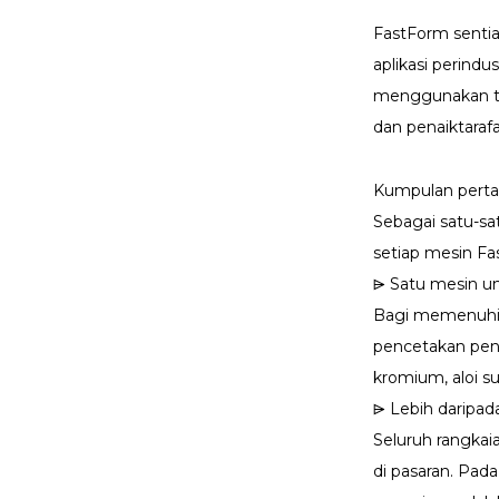
FastForm sentia
aplikasi perind
Jemputan Pameran
Formnext｜FASTFO...
menggunakan te
dan penaiktaraf
Temui FastForm3D di
DenTech China 2024!
Kumpulan pertam
Sebagai satu-sa
FASTFORM 8 Pelbagai
setiap mesin Fa
laser Cetakan logam
3D...
⩥ Satu mesin u
Bagi memenuhi k
pencetakan pensu
kromium, aloi su
⩥ Lebih daripad
Seluruh rangkai
di pasaran. Pad