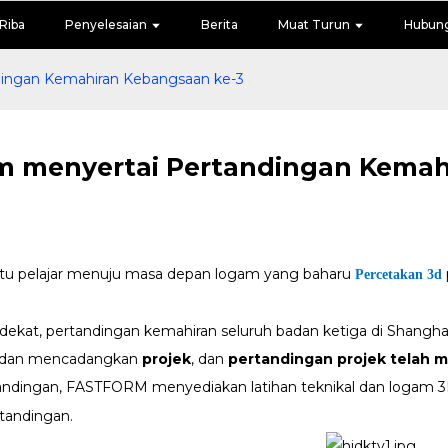
Riba
Penyelesaian
Berita
Muat Turun
Hubung
dingan Kemahiran Kebangsaan ke-3
m menyertai Pertandingan Kemah
 pelajar menuju masa depan logam yang baharu
Percetakan 3d
ekat, pertandingan kemahiran seluruh badan ketiga di Shanghai 
, dan mencadangkan
projek
, dan
pertandingan projek telah 
tandingan, FASTFORM menyediakan latihan teknikal dan logam 
tandingan.