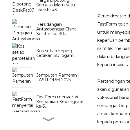
Harga Dipotong!
Semua-dalam-satu
DeskFabX1 ...
Perkhidmatan da
FastForm telah
Persidangan
Antarabangsa China
untuk menyediak
Selatan ke-30...
keperluan pembu
saintifik, melu
Kos setiap keping
cetakan 3D logam...
dalam bidang ae
kepada inspiras
Jemputan Pameran |
FASTFORM 2025...
Pertandingan te
akan digunakan 
FastForm menyertai
vokasional ban
Kemahiran Kebangsaan
semangat berpa
ke-3...
antara kedua-d
kepada pemupuka
TIDC Thailand 2024:
FASTFORM Menerajui...