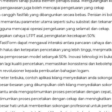
h melebihi tahap purata elemen penapis biasa. Mengurangkan 
a pengawasan juga boleh mencapai pengeluaran yang cekap
n canggih fastfab yang dibangunkan secara bebas. Perisian ini
h memantau parameter utama seperti suhu substrat dan tekanan
una mencapai operasi pengeluaran yang selamat dan cekap.
jejakan cahaya LFPT asal, peningkatan kecekapan 50%
FastForm dapat mengawal interaksi antara pancaran cahaya dan
bih halus dan ketepatan pencetakan yang lebih tinggi, menjimatk
a pemprosesan model sebanyak 50%. Inovasi teknologi ini buk
an lagi kualiti pencetakan, memastikan konsistensi dan kebole
 revolusioner kepada pembuatan bahagian logam.
eter terbuka, contoh aplikasi kilang menyediakan anda sokong
 besar-besaran yang dikumpulkan oleh kilang menyediakan soko
ntu anda mengoptimumkan proses percetakan dengan cepat, 
timumkan proses percetakan dengan cekap dan meningkatkan ku
berbesar hati untuk memberikan sokongan profesional untuk perta