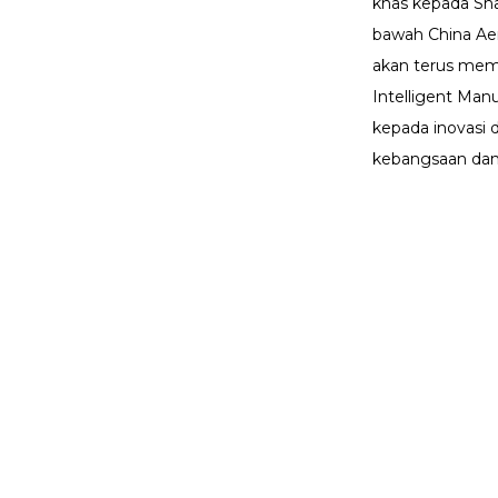
khas kepada Sha
bawah China Aer
akan terus mem
Intelligent Ma
kepada inovasi 
kebangsaan dan 
Prod
Mungkin awak masih ingin
MejaFa
tahu
Carian
MejaFa