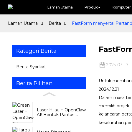
Laman Utama
Produk
Komputer 
Laman Utama
Berita
FastForm menyertai Pertan
FastFor
Kategori Berita
2025-03-17
Berita Syarikat
Untuk membantu
Berita Pilihan
2024.12.21
Dalam masa terd
memilih projek
Laser Hijau + OpenClaw
kelancaran per
AI! Bentuk Pantas ...
keseluruhan per