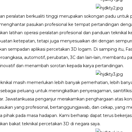
n peralatan berkualiti tinggi merupakan sokongan padu untuk 
 menghantar pasukan profesional ke tempat pertandingan denga
an latihan operasi peralatan profesional dan panduan teknikal 
atan ketepatan, tetapi juga menyesuaikan diri dengan sempur
askan sempadan aplikasi percetakan 3D logam. Di samping itu, 
roangkasa, automotif, perubatan, 3C dan lain-lain, membantu p
i inovatif dan menambah sorotan kepada karya pertandingan.
knikal masih memerlukan lebih banyak pemerhatian, lebih banyak
sebagai peluang untuk meningkatkan penyeragaman, saintifikisas
dar. Jawatankuasa penganjur merakamkan penghargaan atas kon
sukan yang profesional, bertanggungjawab, dan cekap, yang me
ua pihak pada masa hadapan. Kami berharap dapat terus bek
n bakat teknikal percetakan 3D di negara saya.