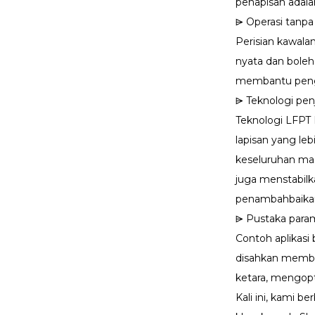
penapisan adala
⩥ Operasi tanp
Perisian kawala
nyata dan bole
membantu pengg
⩥ Teknologi pen
Teknologi LFPT 
lapisan yang le
keseluruhan mas
juga menstabilk
penambahbaikan
⩥ Pustaka param
Contoh aplikasi
disahkan memba
ketara, mengop
Kali ini, kami 