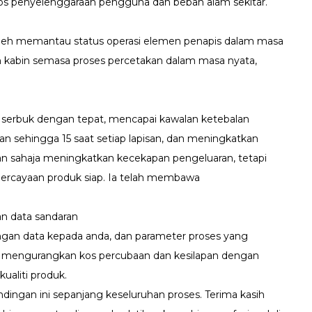
kos penyelenggaraan pengguna dan beban alam sekitar.
 boleh memantau status operasi elemen penapis dalam masa
 kabin semasa proses percetakan dalam masa nyata,
 serbuk dengan tepat, mencapai kawalan ketebalan
an sehingga 15 saat setiap lapisan, dan meningkatkan
an sahaja meningkatkan kecekapan pengeluaran, tetapi
hpercayaan produk siap. Ia telah membawa
an data sandaran
ngan data kepada anda, dan parameter proses yang
mengurangkan kos percubaan dan kesilapan dengan
aliti produk.
ndingan ini sepanjang keseluruhan proses. Terima kasih