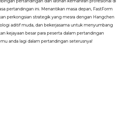
bingan pertandingan dan latihan kemahiran profesional di
asa pertandingan ini. Menantikan masa depan, FastForm
an perkongsian strategik yang mesra dengan Hangchen
ologi aditif muda, dan bekerjasama untuk menyumbang
an kejayaan besar para peserta dalam pertandingan
emu anda lagi dalam pertandingan seterusnya!
Sumber
Tentang kami
an
Spesies TCT
Pengenalan Syarikat
n
Berita Syarikat
Pensijilan