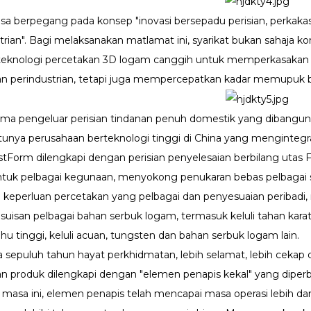
sa berpegang pada konsep "inovasi bersepadu perisian, perkaka
ustrian". Bagi melaksanakan matlamat ini, syarikat bukan sahaja
knologi percetakan 3D logam canggih untuk memperkasakan bar
an perindustrian, tetapi juga mempercepatkan kadar memupuk ba
a pengeluar perisian tindanan penuh domestik yang dibangunka
tunya perusahaan berteknologi tinggi di China yang mengintegra
stForm dilengkapi dengan perisian penyelesaian berbilang utas 
ntuk pelbagai kegunaan, menyokong penukaran bebas pelbagai 
eperluan percetakan yang pelbagai dan penyesuaian peribadi,
isan pelbagai bahan serbuk logam, termasuk keluli tahan karat, al
hu tinggi, keluli acuan, tungsten dan bahan serbuk logam lain.
a sepuluh tahun hayat perkhidmatan, lebih selamat, lebih ceka
an produk dilengkapi dengan "elemen penapis kekal" yang dipe
a masa ini, elemen penapis telah mencapai masa operasi lebih da