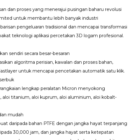
san dan proses yang menerajui pusingan baharu revolusi
 komited untuk membantu lebih banyak industri
isan pengeluaran tradisional dan mencapai transformasi
kat teknologi aplikasi percetakan 3D logam profesional.
n sendiri secara besar-besaran
sikan algoritma perisian, kawalan dan proses bahan,
Fastlayer untuk mencapai pencetakan automatik satu klik.
serbuk
 rangkaian lengkap peralatan Micron menyokong
oi titanium, aloi kuprum, aloi aluminium, aloi kobalt-
p dan mudah
rbuat daripada bahan PTFE dengan jangka hayat terpanjang
ripada 30,000 jam, dan jangka hayat serta ketepatan