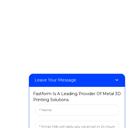
tan
Acara & Pameran
Pencapaian
atan
Leave Your Message
Fastform Is A Leading Provider Of Metal 3D
Printing Solutions.