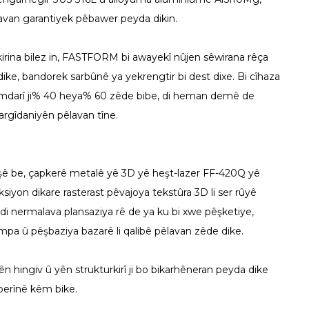
êlavan garantiyek pêbawer peyda dikin.
irina bilez in, FASTFORM bi awayekî nûjen sêwirana rêça
dike, bandorek sarbûnê ya yekrengtir bi dest dixe. Bi cîhaza
bi domdarî ji% 40 heya% 60 zêde bibe, di heman demê de
pargîdaniyên pêlavan tîne.
zîşê be, çapkerê metalê yê 3D yê heşt-lazer FF-420Q yê
siyon dikare rasterast pêvajoya tekstûra 3D li ser rûyê
 di nermalava plansaziya rê de ya ku bi xwe pêşketiye,
mpa û pêşbaziya bazarê li qalibê pêlavan zêde dike.
ingiv û yên strukturkirî ji bo bikarhêneran peyda dike
lberînê kêm bike.