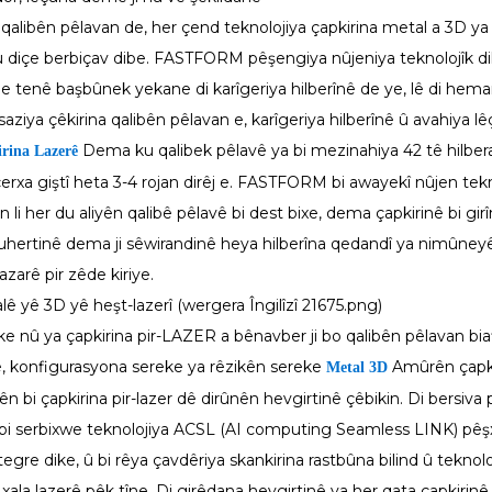
 qalibên pêlavan de, her çend teknolojiya çapkirina metal a 3D ya
ku diçe berbiçav dibe. FASTFORM pêşengiya nûjeniya teknolojîk di
ne tenê başbûnek yekane di karîgeriya hilberînê de ye, lê di hem
saziya çêkirina qalibên pêlavan e, karîgeriya hilberînê û avahiya l
Dema ku qalibek pêlavê ya bi mezinahiya 42 tê hilberan
rina Lazerê
erxa giştî heta 3-4 rojan dirêj e. FASTFORM bi awayekî nûjen teknol
ran li her du aliyên qalibê pêlavê bi dest bixe, dema çapkirinê bi g
guhertinê dema ji sêwirandinê heya hilberîna qedandî ya nimûneyên 
azarê pir zêde kiriye.
nû ya çapkirina pir-LAZER a bênavber ji bo qalibên pêlavan biaf
e, konfigurasyona sereke ya rêzikên sereke
Amûrên çapkir
Metal 3D
n bi çapkirina pir-lazer dê dirûnên hevgirtinê çêbikin. Di bersiva 
 serbixwe teknolojiya ACSL (AI computing Seamless LINK) pêşxist
ntegre dike, û bi rêya çavdêriya skankirina rastbûna bilind û teknol
xala lazerê pêk tîne. Di girêdana hevgirtinê ya her qata çapkirin