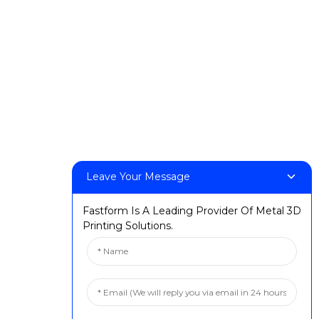
Bûyer û Pêşangeh
Qonaxên girîng
uzariyê
Leave Your Message
Fastform Is A Leading Provider Of Metal 3D
Printing Solutions.