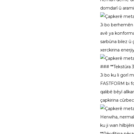
domdarî û aramiy
Ji bo berhemên 
avê ya konformal
sarbûna bilez û 
xerckirina enerj
### **Tekstûra 3
Ji bo ku li gorî
FASTFORM bi fonk
qalibê bêyî alîk
çapkirina cûrbec
Herwiha, nermal
ku ji wan hilbijê
**Pêşdîtina pêş