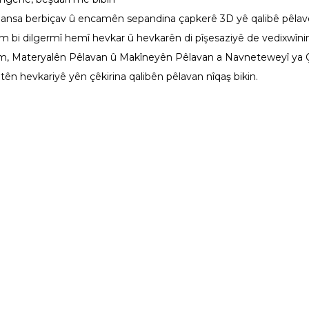
mansa berbiçav û encamên sepandina çapkerê 3D yê qalibê pêlavê 
em bi dilgermî hemî hevkar û hevkarên di pîşesaziyê de vedixwînin
 Materyalên Pêlavan û Makîneyên Pêlavan a Navneteweyî ya Çînê
tên hevkariyê yên çêkirina qalibên pêlavan nîqaş bikin.
em
Çareseriyan
Alîkarî
b H1
Diranan
Piştgiriya Nermal
 X1
Prototîpkirina Pîşesaziyê
Navenda Dakêşan