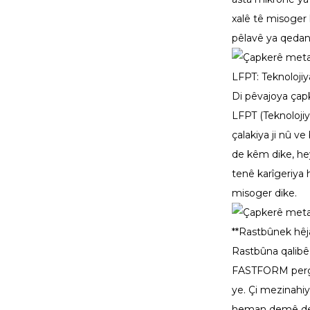
xalê tê misoger k
Dawetnameya
pêlavê ya qedand
Pêşangeha Formnext｜
FASTFO...
LFPT: Teknolojiy
FastForm3D li DenTech
Di pêvajoya çapki
China 2024-ê hevdîtin
LFPT (Teknolojiy
bikin!
çalakiya ji nû v
Çapkirina metalê ya 3D
de kêm dike, hey
ya pir-lazerî ya
FASTFORM 8...
tenê karîgeriya 
misoger dike.
**Rastbûnek hêja,
Rastbûna qalibê
FASTFORM pergale
ye. Çi mezinahiya
heman demê de, 