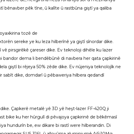
stî bênavber pêk tîne, û kalîte û rastbûna giştî ya qaliba
boyaxkirina tozê de
ktorên sereke ye ku leza hilberînê ya giştî sînordar dike.
vê pirsgirêkê çareser dike. Ev teknoloji dihêle ku lazer
, bi bandor dema li bendêbûnê di navbera her qata çapkirinê
la giştî bi rêjeya 50% zêde dike. Ev nûjeniya teknolojîk ne
tir sabît dike, domdarî û pêbaweriya hilbera qedandî
 dike. Çapkerê metalê yê 3D yê heşt-lazer FF-420Q ji
st bike ku her hûrgulî di pêvajoya çapkirinê de bêkêmasî
iya hundurîn be, ew dikare bi rastî were hilberandin. Di
 zengarnegir SUS 316L û alloyûma aluminiumê AiSi10Mg,