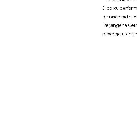
Ji bo ku perfor
de nîşan bidin, 
Pêşangeha Çerm,
pêşerojê û derfe
Berh
Dibe ku hûn hîn jî dixwazin
DeskFa
bizanin
Gerr
DeskFab