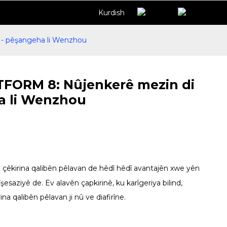
Kurdish
e - pêşangeha li Wenzhou
STFORM 8: Nûjenkerê mezin di
ha li Wenzhou
ê çêkirina qalibên pêlavan de hêdî hêdî avantajên xwe yên
saziyê de. Ev alavên çapkirinê, ku karîgeriya bilind,
 qalibên pêlavan ji nû ve diafirîne.