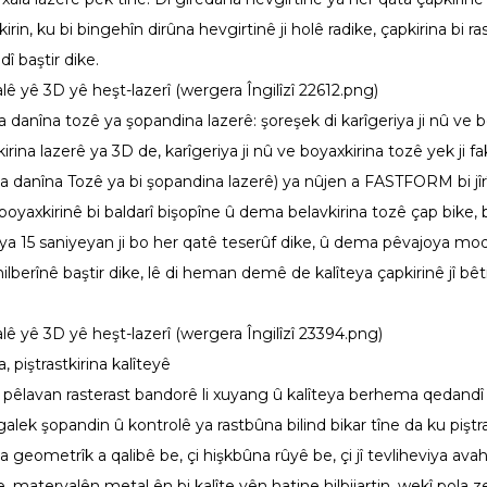
irin, ku bi bingehîn dirûna hevgirtinê ji holê radike, çapkirina bi ra
î baştir dike.
a danîna tozê ya şopandina lazerê: şoreşek di karîgeriya ji nû ve 
rina lazerê ya 3D de, karîgeriya ji nû ve boyaxkirina tozê yek ji fa
a danîna Tozê ya bi şopandina lazerê) ya nûjen a FASTFORM bi jîrî 
e boyaxkirinê bi baldarî bişopîne û dema belavkirina tozê çap bike
a 15 saniyeyan ji bo her qatê teserûf dike, û dema pêvajoya mode
hilberînê baştir dike, lê di heman demê de kalîteya çapkirinê jî bê
 piştrastkirina kalîteyê
 pêlavan rasterast bandorê li xuyang û kalîteya berhema qedandî
k şopandin û kontrolê ya rastbûna bilind bikar tîne da ku piştra
 geometrîk a qalibê be, çi hişkbûna rûyê be, çi jî tevliheviya avah
materyalên metal ên bi kalîte yên hatine hilbijartin, wekî pola