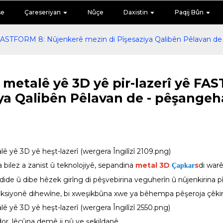
se
Çareseriyan
Nûçe
Daxistin
Paqij Bûn
 FASTFORM 8: Nûjenkerê mezin di Pîşesaziya Qalibên Pêlavan d
metalê yê 3D yê pir-lazerî yê FA
ya Qalibên Pêlavan de - pêşange
bilez a zanist û teknolojiyê, sepandina
metal 3D
s
di war
Çapkar
de û dibe hêzek girîng di pêşvebirina veguherîn û nûjenkirina pîşe
nksiyonê dihewîne, bi xweşikbûna xwe ya bêhempa pêşeroja çêkirina
dor, lêçûna demê ji nû ve şekildanê