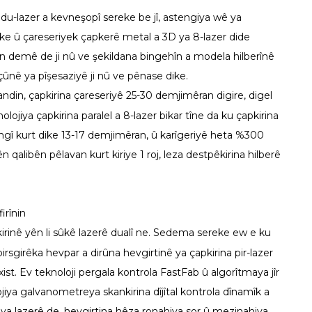
 du-lazer a kevneşopî sereke be jî, astengiya wê ya
ke û çareseriyek çapkerê metal a 3D ya 8-lazer dide
an demê de ji nû ve şekildana bingehîn a modela hilberînê
êçûnê ya pîşesaziyê ji nû ve pênase dike.
din, çapkirina çareseriyê 25-30 demjimêran digire, digel
ojiya çapkirina paralel a 8-lazer bikar tîne da ku çapkirina
irîngî kurt dike 13-17 demjimêran, û karîgeriyê heta %300
qalibên pêlavan kurt kiriye 1 roj, leza destpêkirina hilberê
irînin
inê yên li sûkê lazerê dualî ne. Sedema sereke ew e ku
pirsgirêka hevpar a dirûna hevgirtinê ya çapkirina pir-lazer
. Ev teknoloji pergala kontrola FastFab û algorîtmaya jîr
ojiya galvanometreya skankirina dîjîtal kontrola dînamîk a
ê ya lazerê de, hevgirtina hêza ronahiya sor û mezinahiya