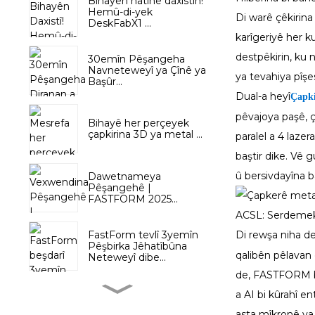
Bihayên hatine daxistin!
Hemû-di-yek
Di warê çêkirina
DeskFabX1 ...
karîgeriyê her 
destpêkirin, ku 
30emîn Pêşangeha
Navneteweyî ya Çînê ya
ya tevahiya pîşe
Başûr...
Dual-a heyî
Çapki
pêvajoya paşê, ç
Bihayê her perçeyek
çapkirina 3D ya metal ...
paralel a 4 laze
baştir dike. Vê 
û bersivdayîna b
Dawetnameya
Pêşangehê |
FASTFORM 2025...
ACSL: Serdemeke 
FastForm tevlî 3yemîn
Di rewşa niha d
Pêşbirka Jêhatîbûna
qalibên pêlavan ê
Neteweyî dibe...
de, FASTFORM bi
a AI bi kûrahî e
TIDC Tayland 2024:
FASTFORM pêşengiya...
asta mîkronê ya 