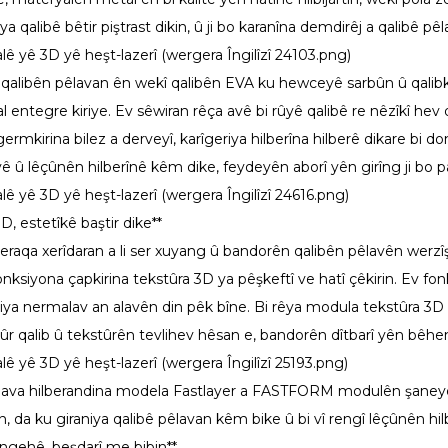
a qalibê bêtir piştrast dikin, û ji bo karanîna demdirêj a qalibê p
qalibên pêlavan ên wekî qalibên EVA ku hewceyê sarbûn û qalibk
 entegre kiriye. Ev sêwiran rêça avê bi rûyê qalibê re nêzîkî hev 
germkirina bilez a derveyî, karîgeriya hilberîna hilberê dikare 
iyê û lêçûnên hilberînê kêm dike, feydeyên aborî yên girîng ji bo 
D, estetîkê baştir dike**
 meraqa xerîdaran a li ser xuyang û bandorên qalibên pêlavên wer
siyona çapkirina tekstûra 3D ya pêşkeftî ve hatî çêkirin. Ev fonk
ariya nermalav an alavên din pêk bîne. Bi rêya modula tekstûra 3D
ûr qalib û tekstûrên tevlihev hêsan e, bandorên dîtbarî yên bêhe
ava hilberandina modela Fastlayer a FASTFORM modulên şaneyên h
rin, da ku giraniya qalibê pêlavan kêm bike û bi vî rengî lêçûnên hi
angehê, beşdarî me bibin**