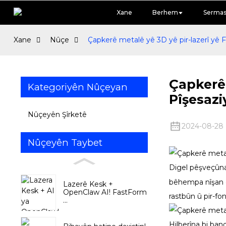
Xane
Berhem
Serma
Xane
Nûçe
Çapkerê metalê yê 3D yê pir-lazerî yê
Çapkerê 
Kategoriyên Nûçeyan
Pîşesazi
Nûçeyên Şîrketê
2024-08-28
Nûçeyên Taybet
Digel pêşveçûna 
bêhempa nîşan di
Lazerê Kesk +
OpenClaw AI! FastForm
rastbûn û pir-fo
...
Hilberîna bi ban