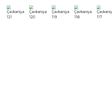
FF-M14
FF-M14
FF-M22
FF-M30
FF-M42
FF-M80
Paqij bûn
:+86 13524325881