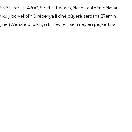
yê lazer FF-420Q 8 çêtir di warê çêkirina qalibên pêlavan
 ku ji bo vekolîn û rêberiya li cîhê bûyerê serdana 27emîn
 (Wenzhou) bikin, û bi hev re li ser meylên pêşkeftina
Çavkanî
Çûna nava
avê
Cureyên TCT
Pêşgotina Şîrketê
ê
Nûçeyên Şîrketê
Sertîfîkayên