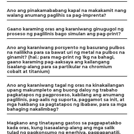
Ano ang pinakamababang kapal na makakamit nang
walang anumang paglihis sa pag-imprenta?
Gaano karaming oras ang karaniwang ginugugol ng
proseso ng paglilinis bago simulan ang pag-print?
Ano ang karaniwang porsyento ng basurang pulbos
na nalilikha para sa bawat uri ng metal na pulbos na
ginamit? (hal.: para mag-print ng 1kg na bahagi,
gaano karaming pag-aaksaya ang kailangang
isaalang-alang para sa partikular na chromium
cobalt at titanium)
Ano ang karaniwang tagal ng oras na kinakailangan
upang makumpleto ang buong daloy ng trabaho
pagkatapos ng pagproseso, kabilang ang anumang
paglilinis, pag-aalis ng suporta, paggamot sa init, at
mga hakbang sa pagtatapos ng ibabaw, para sa mga
bahaging nakalimbag?
Magkano ang tinatayang gastos sa pagpapatakbo
kada oras, kung isasaalang-alang ang mga salik
tulad ng pagkonsumo ng enerhiya, pagpapanatili,