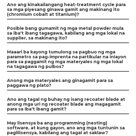
Ano ang kinakailangang heat-treatment cycle para
sa mga piyesang ginawa gamit ang makinang ito
(chromium cobalt at titanium)?
Posible bang gumamit ng mga metal powder mula
sa iba't ibang tagagawa, kabilang ang mga lokal na
supplier, sa makinang ito?
Maaari ba kayong tumulong sa pagbuo ng mga
parametro sa pag-imprenta na partikular na iniayon
para sa paggamit ng mga materyales ng mga lokal
na tagagawa ng pulbos?
Anong mga materyales ang ginagamit para sa
paggawa ng plato?
Ano ang tagal ng buhay ng isang recoater blade at
anong mga uri ng recoater blade ang magagamit
para sa iba't ibang gamit?
May lisensya ba ang programming (nesting)
software, at kung gayon, ano ang mga tuntunin sa
paglilisensya, kabilang ang tagal at saklaw?