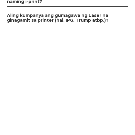
naming i-print?
Aling kumpanya ang gumagawa ng Laser na
ginagamit sa printer (hal. IPG, Trump atbp.)?
Suporta
Suporta sa Software
Sentro ng Pag-download
Tiket ng Serbisyo
Mga Sentro ng Serbisyo
Mga Mapagkukunan
Mga Uri ng TCT
Balita ng Kumpanya
Mga Kaganapan at Eksibisyon