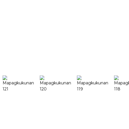
Tungkol sa amin
Panimula ng Kumpanya
Mga Sertipikasyon
Mga Milestone
Baka gusto mo pa ring malaman
Paghahanap
Mga Produkto
DeskFab H1
DeskFab X1