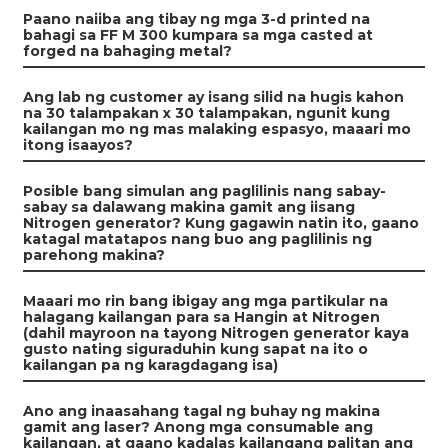
Paano naiiba ang tibay ng mga 3-d printed na
bahagi sa FF M 300 kumpara sa mga casted at
forged na bahaging metal?
Ang lab ng customer ay isang silid na hugis kahon
na 30 talampakan x 30 talampakan, ngunit kung
kailangan mo ng mas malaking espasyo, maaari mo
itong isaayos?
Posible bang simulan ang paglilinis nang sabay-
sabay sa dalawang makina gamit ang iisang
Nitrogen generator? Kung gagawin natin ito, gaano
katagal matatapos nang buo ang paglilinis ng
parehong makina?
Maaari mo rin bang ibigay ang mga partikular na
halagang kailangan para sa Hangin at Nitrogen
(dahil mayroon na tayong Nitrogen generator kaya
gusto nating siguraduhin kung sapat na ito o
kailangan pa ng karagdagang isa)
Ano ang inaasahang tagal ng buhay ng makina
gamit ang laser? Anong mga consumable ang
kailangan, at gaano kadalas kailangang palitan ang