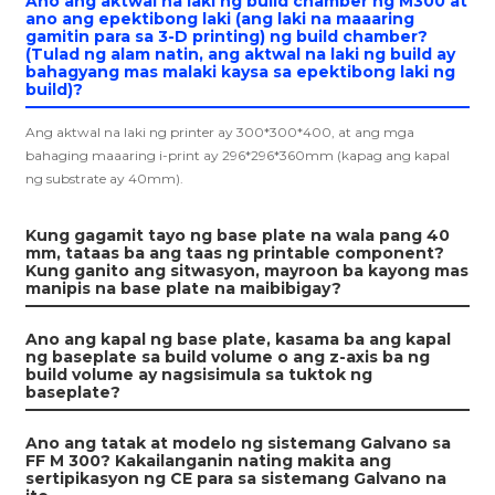
Ano ang aktwal na laki ng build chamber ng M300 at
ano ang epektibong laki (ang laki na maaaring
gamitin para sa 3-D printing) ng build chamber?
(Tulad ng alam natin, ang aktwal na laki ng build ay
bahagyang mas malaki kaysa sa epektibong laki ng
build)?
Ang aktwal na laki ng printer ay 300*300*400, at ang mga
bahaging maaaring i-print ay 296*296*360mm (kapag ang kapal
ng substrate ay 40mm).
Kung gagamit tayo ng base plate na wala pang 40
mm, tataas ba ang taas ng printable component?
Kung ganito ang sitwasyon, mayroon ba kayong mas
manipis na base plate na maibibigay?
Ano ang kapal ng base plate, kasama ba ang kapal
ng baseplate sa build volume o ang z-axis ba ng
build volume ay nagsisimula sa tuktok ng
baseplate?
Ano ang tatak at modelo ng sistemang Galvano sa
FF M 300? Kakailanganin nating makita ang
sertipikasyon ng CE para sa sistemang Galvano na