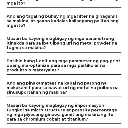
mga ito?
Ano ang tagal ng buhay ng mga filter na ginagamit
sa makina, at gaano kadalas kailangang palitan ang
mga ito?
Maaari ba kayong magbigay ng mga parametrong
itinakda para sa iba't ibang uri ng metal powder na
tugma sa makina?
Posible bang i-edit ang mga parameter ng pag-print
upang ma-optimize para sa mga partikular na
produkto o materyales?
Ano ang pinakamataas na kapal ng patong na
makakamit para sa bawat uri ng metal na pulbos na
sinusuportahan ng makina?
Maaari ba kayong magbigay ng impormasyon
tungkol sa micro structure at porosity percentage
ng mga piyesang ginawa gamit ang makinang ito
para sa chromium cobalt at titanium?