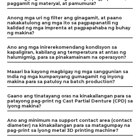
paggamit ng materyal, at pamumura?
Anong mga uri ng filter ang ginagamit, at paano
nakakatulong ang mga ito sa pagpapanatili ng
kalidad ng mga imprenta at pagpapahaba ng buhay
ng makina?
Ano ang mga inirerekomendang kondisyon sa
kapaligiran, kabilang ang temperatura at antas ng
halumigmig, para sa pinakamainam na operasyon?
Maaari ba kayong magbigay ng mga sanggunian sa
India ng mga kumpanyang gumagamit ng inyong
makina para sa patuloy na batch production?
Gaano ang tinatayang oras na kinakailangan para sa
patayong pag-print ng Cast Partial Denture (CPD) sa
iyong makina?
Ano ang minimum na support contact area (contact
diameter) na kinakailangan para sa matagumpay na
pag-print sa iyong metal 3D printing machine?