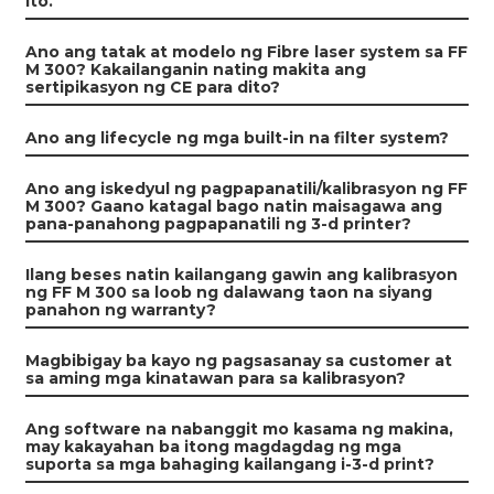
ito.
Ano ang tatak at modelo ng Fibre laser system sa FF
M 300? Kakailanganin nating makita ang
sertipikasyon ng CE para dito?
Ano ang lifecycle ng mga built-in na filter system?
Ano ang iskedyul ng pagpapanatili/kalibrasyon ng FF
M 300? Gaano katagal bago natin maisagawa ang
pana-panahong pagpapanatili ng 3-d printer?
Ilang beses natin kailangang gawin ang kalibrasyon
ng FF M 300 sa loob ng dalawang taon na siyang
panahon ng warranty?
Magbibigay ba kayo ng pagsasanay sa customer at
sa aming mga kinatawan para sa kalibrasyon?
Ang software na nabanggit mo kasama ng makina,
may kakayahan ba itong magdagdag ng mga
suporta sa mga bahaging kailangang i-3-d print?